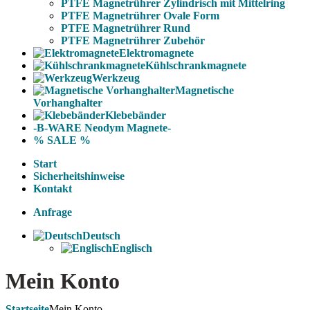
PTFE Magnetrührer Zylindrisch mit Mittelring
PTFE Magnetrührer Ovale Form
PTFE Magnetrührer Rund
PTFE Magnetrührer Zubehör
Elektromagnete
Kühlschrankmagnete
Werkzeug
Magnetische
Vorhanghalter
Klebebänder
-B-WARE Neodym Magnete-
% SALE %
Start
Sicherheitshinweise
Kontakt
Anfrage
Deutsch
Englisch
Mein Konto
Startseite
Mein Konto