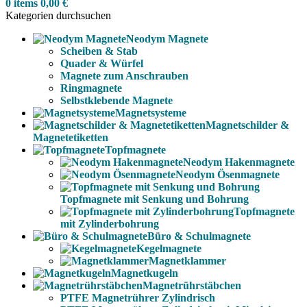
0
items
0,00
€
Kategorien durchsuchen
Neodym Magnete
Scheiben & Stab
Quader & Würfel
Magnete zum Anschrauben
Ringmagnete
Selbstklebende Magnete
Magnetsysteme
Magnetschilder &
Magnetetiketten
Topfmagnete
Neodym Hakenmagnete
Neodym Ösenmagnete
Topfmagnete mit Senkung und Bohrung
Topfmagnete
mit Zylinderbohrung
Büro & Schulmagnete
Kegelmagnete
Magnetklammer
Magnetkugeln
Magnetrührstäbchen
PTFE Magnetrührer Zylindrisch