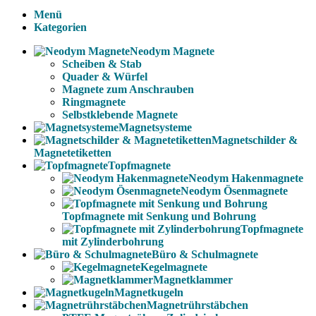
Menü
Kategorien
Neodym Magnete
Scheiben & Stab
Quader & Würfel
Magnete zum Anschrauben
Ringmagnete
Selbstklebende Magnete
Magnetsysteme
Magnetschilder &
Magnetetiketten
Topfmagnete
Neodym Hakenmagnete
Neodym Ösenmagnete
Topfmagnete mit Senkung und Bohrung
Topfmagnete
mit Zylinderbohrung
Büro & Schulmagnete
Kegelmagnete
Magnetklammer
Magnetkugeln
Magnetrührstäbchen