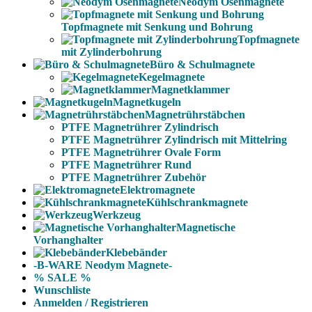
Neodym Ösenmagnete
Topfmagnete mit Senkung und Bohrung
Topfmagnete
mit Zylinderbohrung
Büro & Schulmagnete
Kegelmagnete
Magnetklammer
Magnetkugeln
Magnetrührstäbchen
PTFE Magnetrührer Zylindrisch
PTFE Magnetrührer Zylindrisch mit Mittelring
PTFE Magnetrührer Ovale Form
PTFE Magnetrührer Rund
PTFE Magnetrührer Zubehör
Elektromagnete
Kühlschrankmagnete
Werkzeug
Magnetische
Vorhanghalter
Klebebänder
-B-WARE Neodym Magnete-
% SALE %
Wunschliste
Anmelden / Registrieren