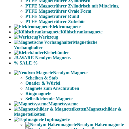
PTFE Magnetrührer Zylindrisch
PTFE Magnetrührer Zylindrisch mit Mittelring
PTFE Magnetrührer Ovale Form
PTFE Magnetrührer Rund
PTFE Magnetrührer Zubehör
Elektromagnete
Kühlschrankmagnete
Werkzeug
Magnetische
Vorhanghalter
Klebebänder
-B-WARE Neodym Magnete-
% SALE %
Neodym Magnete
Scheiben & Stab
Quader & Würfel
Magnete zum Anschrauben
Ringmagnete
Selbstklebende Magnete
Magnetsysteme
Magnetschilder &
Magnetetiketten
Topfmagnete
Neodym Hakenmagnete