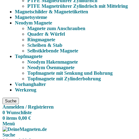
PTFE Magnetrührer Zylindrisch
PTFE Magnetrührer Zylindrisch mit Mittelring
Magnetschilder & Magnetetiketten
Magnetsysteme
Neodym Magnete
Magnete zum Anschrauben
Quader & Würfel
Ringmagnete
Scheiben & Stab
Selbstklebende Magnete
Topfmagnete
Neodym Hakenmagnete
Neodym Ösenmagnete
Topfmagnete mit Senkung und Bohrung
Topfmagnete mit Zylinderbohrung
Vorhanghalter
Werkzeug
Suche
Anmelden / Registrieren
0
Wunschliste
0
items
0,00
€
Menü
Suche