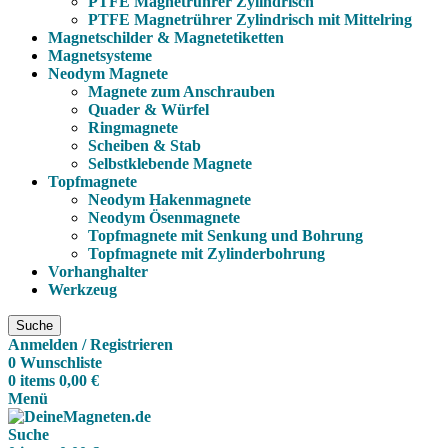
PTFE Magnetrührer Zylindrisch
PTFE Magnetrührer Zylindrisch mit Mittelring
Magnetschilder & Magnetetiketten
Magnetsysteme
Neodym Magnete
Magnete zum Anschrauben
Quader & Würfel
Ringmagnete
Scheiben & Stab
Selbstklebende Magnete
Topfmagnete
Neodym Hakenmagnete
Neodym Ösenmagnete
Topfmagnete mit Senkung und Bohrung
Topfmagnete mit Zylinderbohrung
Vorhanghalter
Werkzeug
Suche
Anmelden / Registrieren
0
Wunschliste
0
items
0,00
€
Menü
Suche