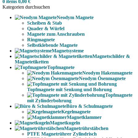
0
items
0,00
€
Kategorien durchsuchen
Neodym Magnete
Scheiben & Stab
Quader & Würfel
Magnete zum Anschrauben
Ringmagnete
Selbstklebende Magnete
Magnetsysteme
Magnetschilder &
Magnetetiketten
Topfmagnete
Neodym Hakenmagnete
Neodym Ösenmagnete
Topfmagnete mit Senkung und Bohrung
Topfmagnete
mit Zylinderbohrung
Büro & Schulmagnete
Kegelmagnete
Magnetklammer
Magnetkugeln
Magnetrührstäbchen
PTFE Magnetrührer Zylindrisch