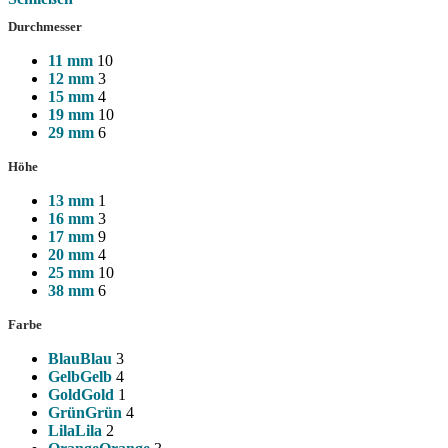
Durchmesser
11 mm
10
12 mm
3
15 mm
4
19 mm
10
29 mm
6
Höhe
13 mm
1
16 mm
3
17 mm
9
20 mm
4
25 mm
10
38 mm
6
Farbe
Blau
Blau
3
Gelb
Gelb
4
Gold
Gold
1
Grün
Grün
4
Lila
Lila
2