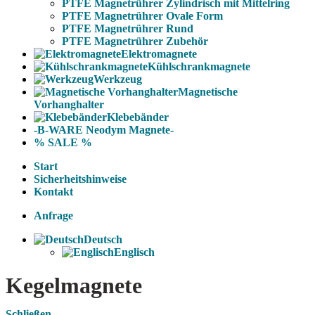
PTFE Magnetrührer Zylindrisch mit Mittelring
PTFE Magnetrührer Ovale Form
PTFE Magnetrührer Rund
PTFE Magnetrührer Zubehör
Elektromagnete
Kühlschrankmagnete
Werkzeug
Magnetische
Vorhanghalter
Klebebänder
-B-WARE Neodym Magnete-
% SALE %
Start
Sicherheitshinweise
Kontakt
Anfrage
Deutsch
Englisch
Kegelmagnete
Schließen