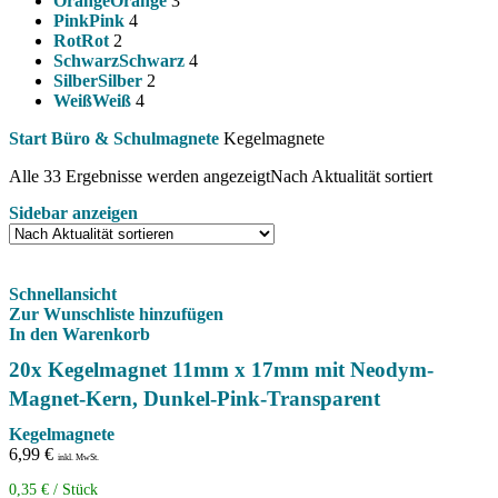
Orange
Orange
3
Pink
Pink
4
Rot
Rot
2
Schwarz
Schwarz
4
Silber
Silber
2
Weiß
Weiß
4
Start
Büro & Schulmagnete
Kegelmagnete
Alle 33 Ergebnisse werden angezeigt
Nach Aktualität sortiert
Sidebar anzeigen
Schnellansicht
Zur Wunschliste hinzufügen
In den Warenkorb
20x Kegelmagnet 11mm x 17mm mit Neodym-
Magnet-Kern, Dunkel-Pink-Transparent
Kegelmagnete
6,99
€
inkl. MwSt.
0,35
€
/
Stück