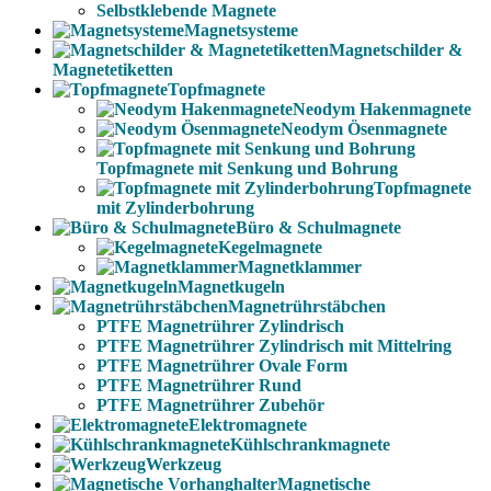
Selbstklebende Magnete
Magnetsysteme
Magnetschilder &
Magnetetiketten
Topfmagnete
Neodym Hakenmagnete
Neodym Ösenmagnete
Topfmagnete mit Senkung und Bohrung
Topfmagnete
mit Zylinderbohrung
Büro & Schulmagnete
Kegelmagnete
Magnetklammer
Magnetkugeln
Magnetrührstäbchen
PTFE Magnetrührer Zylindrisch
PTFE Magnetrührer Zylindrisch mit Mittelring
PTFE Magnetrührer Ovale Form
PTFE Magnetrührer Rund
PTFE Magnetrührer Zubehör
Elektromagnete
Kühlschrankmagnete
Werkzeug
Magnetische