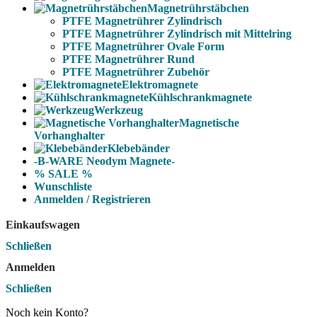
Magnetrührstäbchen
PTFE Magnetrührer Zylindrisch
PTFE Magnetrührer Zylindrisch mit Mittelring
PTFE Magnetrührer Ovale Form
PTFE Magnetrührer Rund
PTFE Magnetrührer Zubehör
Elektromagnete
Kühlschrankmagnete
Werkzeug
Magnetische
Vorhanghalter
Klebebänder
-B-WARE Neodym Magnete-
% SALE %
Wunschliste
Anmelden / Registrieren
Einkaufswagen
Schließen
Anmelden
Schließen
Noch kein Konto?