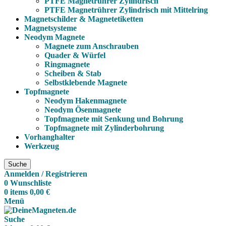
PTFE Magnetrührer Zylindrisch
PTFE Magnetrührer Zylindrisch mit Mittelring
Magnetschilder & Magnetetiketten
Magnetsysteme
Neodym Magnete
Magnete zum Anschrauben
Quader & Würfel
Ringmagnete
Scheiben & Stab
Selbstklebende Magnete
Topfmagnete
Neodym Hakenmagnete
Neodym Ösenmagnete
Topfmagnete mit Senkung und Bohrung
Topfmagnete mit Zylinderbohrung
Vorhanghalter
Werkzeug
Suche
Anmelden / Registrieren
0
Wunschliste
0
items
0,00
€
Menü
Suche