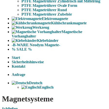
PTFE Magnetrührer Zylindrisch mit Mittelring
PTFE Magnetrührer Ovale Form
PTFE Magnetrührer Rund
PTFE Magnetrührer Zubehör
Elektromagnete
Kühlschrankmagnete
Werkzeug
Magnetische
Vorhanghalter
Klebebänder
-B-WARE Neodym Magnete-
% SALE %
Start
Sicherheitshinweise
Kontakt
Anfrage
Deutsch
Englisch
Magnetsysteme
Schließen