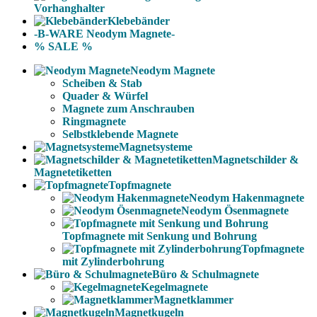
Vorhanghalter
Klebebänder
-B-WARE Neodym Magnete-
% SALE %
Neodym Magnete
Scheiben & Stab
Quader & Würfel
Magnete zum Anschrauben
Ringmagnete
Selbstklebende Magnete
Magnetsysteme
Magnetschilder &
Magnetetiketten
Topfmagnete
Neodym Hakenmagnete
Neodym Ösenmagnete
Topfmagnete mit Senkung und Bohrung
Topfmagnete
mit Zylinderbohrung
Büro & Schulmagnete
Kegelmagnete
Magnetklammer
Magnetkugeln