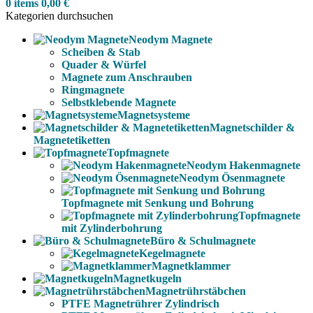
0
items
0,00
€
Kategorien durchsuchen
Neodym Magnete
Scheiben & Stab
Quader & Würfel
Magnete zum Anschrauben
Ringmagnete
Selbstklebende Magnete
Magnetsysteme
Magnetschilder &
Magnetetiketten
Topfmagnete
Neodym Hakenmagnete
Neodym Ösenmagnete
Topfmagnete mit Senkung und Bohrung
Topfmagnete
mit Zylinderbohrung
Büro & Schulmagnete
Kegelmagnete
Magnetklammer
Magnetkugeln
Magnetrührstäbchen
PTFE Magnetrührer Zylindrisch