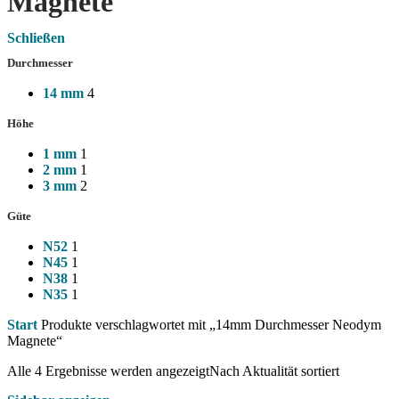
Magnete
Schließen
Durchmesser
14 mm
4
Höhe
1 mm
1
2 mm
1
3 mm
2
Güte
N52
1
N45
1
N38
1
N35
1
Start
Produkte verschlagwortet mit „14mm Durchmesser Neodym
Magnete“
Alle 4 Ergebnisse werden angezeigt
Nach Aktualität sortiert