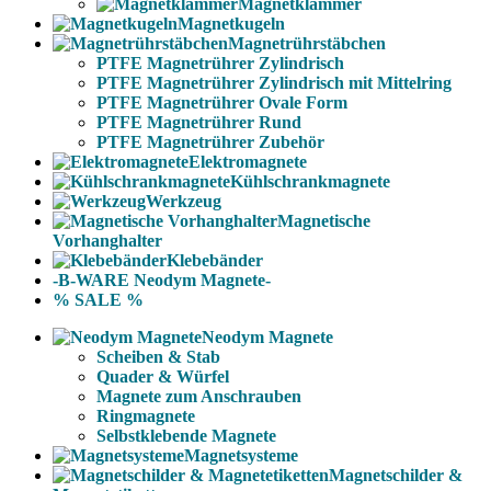
Magnetklammer
Magnetkugeln
Magnetrührstäbchen
PTFE Magnetrührer Zylindrisch
PTFE Magnetrührer Zylindrisch mit Mittelring
PTFE Magnetrührer Ovale Form
PTFE Magnetrührer Rund
PTFE Magnetrührer Zubehör
Elektromagnete
Kühlschrankmagnete
Werkzeug
Magnetische
Vorhanghalter
Klebebänder
-B-WARE Neodym Magnete-
% SALE %
Neodym Magnete
Scheiben & Stab
Quader & Würfel
Magnete zum Anschrauben
Ringmagnete
Selbstklebende Magnete
Magnetsysteme
Magnetschilder &