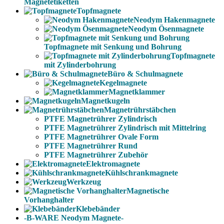
Magnetetiketten
Topfmagnete
Neodym Hakenmagnete
Neodym Ösenmagnete
Topfmagnete mit Senkung und Bohrung
Topfmagnete
mit Zylinderbohrung
Büro & Schulmagnete
Kegelmagnete
Magnetklammer
Magnetkugeln
Magnetrührstäbchen
PTFE Magnetrührer Zylindrisch
PTFE Magnetrührer Zylindrisch mit Mittelring
PTFE Magnetrührer Ovale Form
PTFE Magnetrührer Rund
PTFE Magnetrührer Zubehör
Elektromagnete
Kühlschrankmagnete
Werkzeug
Magnetische
Vorhanghalter
Klebebänder
-B-WARE Neodym Magnete-