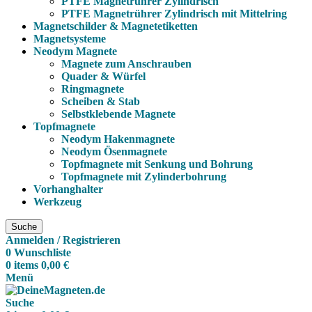
PTFE Magnetrührer Zylindrisch
PTFE Magnetrührer Zylindrisch mit Mittelring
Magnetschilder & Magnetetiketten
Magnetsysteme
Neodym Magnete
Magnete zum Anschrauben
Quader & Würfel
Ringmagnete
Scheiben & Stab
Selbstklebende Magnete
Topfmagnete
Neodym Hakenmagnete
Neodym Ösenmagnete
Topfmagnete mit Senkung und Bohrung
Topfmagnete mit Zylinderbohrung
Vorhanghalter
Werkzeug
Suche
Anmelden / Registrieren
0
Wunschliste
0
items
0,00
€
Menü
Suche