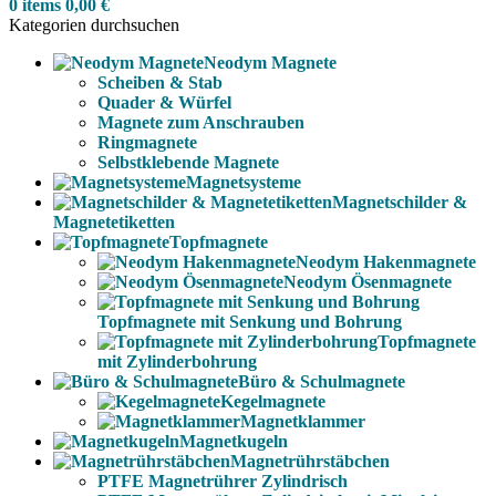
0
items
0,00
€
Kategorien durchsuchen
Neodym Magnete
Scheiben & Stab
Quader & Würfel
Magnete zum Anschrauben
Ringmagnete
Selbstklebende Magnete
Magnetsysteme
Magnetschilder &
Magnetetiketten
Topfmagnete
Neodym Hakenmagnete
Neodym Ösenmagnete
Topfmagnete mit Senkung und Bohrung
Topfmagnete
mit Zylinderbohrung
Büro & Schulmagnete
Kegelmagnete
Magnetklammer
Magnetkugeln
Magnetrührstäbchen
PTFE Magnetrührer Zylindrisch