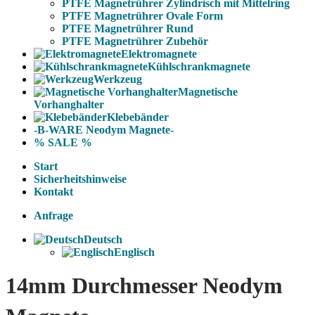
PTFE Magnetrührer Zylindrisch mit Mittelring
PTFE Magnetrührer Ovale Form
PTFE Magnetrührer Rund
PTFE Magnetrührer Zubehör
Elektromagnete
Kühlschrankmagnete
Werkzeug
Magnetische
Vorhanghalter
Klebebänder
-B-WARE Neodym Magnete-
% SALE %
Start
Sicherheitshinweise
Kontakt
Anfrage
Deutsch
Englisch
14mm Durchmesser Neodym