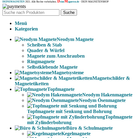
D
M
DEINEMAGNETEN
2021. Alle Rechte vorbehalten.
eine
agneten.de
- DEIN MAGNETENSHOP
Suche
Menü
Kategorien
Neodym Magnete
Scheiben & Stab
Quader & Würfel
Magnete zum Anschrauben
Ringmagnete
Selbstklebende Magnete
Magnetsysteme
Magnetschilder &
Magnetetiketten
Topfmagnete
Neodym Hakenmagnete
Neodym Ösenmagnete
Topfmagnete mit Senkung und Bohrung
Topfmagnete
mit Zylinderbohrung
Büro & Schulmagnete
Kegelmagnete