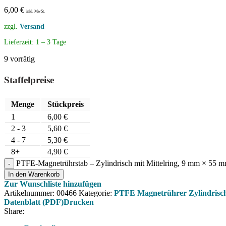
6,00
€
inkl. MwSt.
zzgl.
Versand
Lieferzeit:
1 – 3 Tage
9 vorrätig
Staffelpreise
Menge
Stückpreis
1
6,00
€
2 - 3
5,60
€
4 - 7
5,30
€
8+
4,90
€
PTFE-Magnetrührstab – Zylindrisch mit Mittelring, 9 mm × 55 
In den Warenkorb
Zur Wunschliste hinzufügen
Artikelnummer:
00466
Kategorie:
PTFE Magnetrührer Zylindrisch 
Datenblatt (PDF)
Drucken
Share: