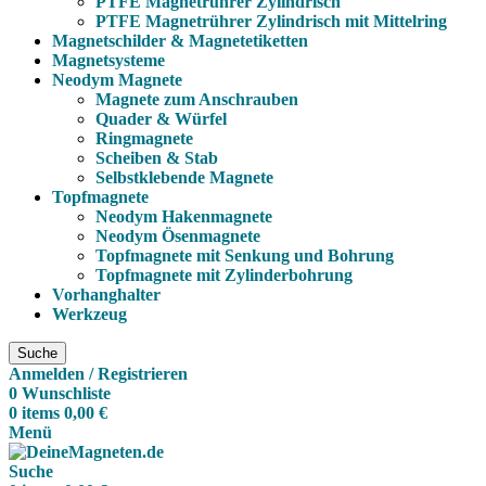
PTFE Magnetrührer Zylindrisch
PTFE Magnetrührer Zylindrisch mit Mittelring
Magnetschilder & Magnetetiketten
Magnetsysteme
Neodym Magnete
Magnete zum Anschrauben
Quader & Würfel
Ringmagnete
Scheiben & Stab
Selbstklebende Magnete
Topfmagnete
Neodym Hakenmagnete
Neodym Ösenmagnete
Topfmagnete mit Senkung und Bohrung
Topfmagnete mit Zylinderbohrung
Vorhanghalter
Werkzeug
Suche
Anmelden / Registrieren
0
Wunschliste
0
items
0,00
€
Menü
Suche