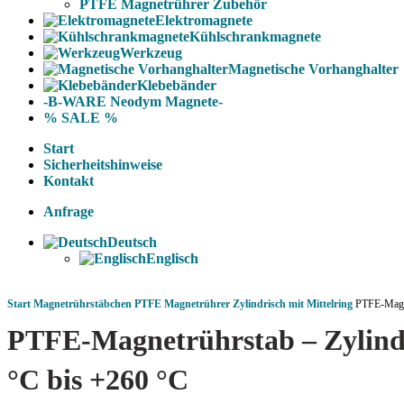
PTFE Magnetrührer Zubehör
Elektromagnete
Kühlschrankmagnete
Werkzeug
Magnetische Vorhanghalter
Klebebänder
-B-WARE Neodym Magnete-
% SALE %
Start
Sicherheitshinweise
Kontakt
Anfrage
Deutsch
Englisch
Start
Magnetrührstäbchen
PTFE Magnetrührer Zylindrisch mit Mittelring
PTFE-Magne
PTFE-Magnetrührstab – Zylindr
°C bis +260 °C