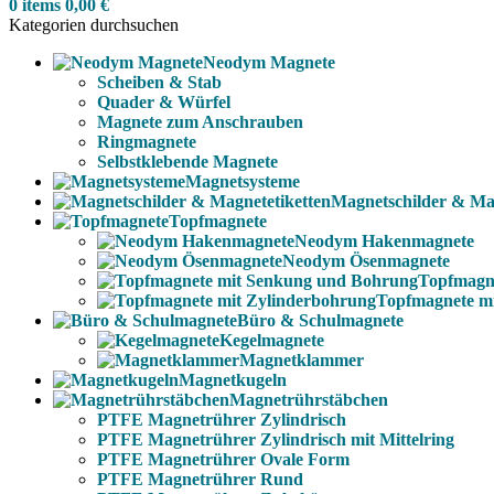
0
items
0,00
€
Kategorien durchsuchen
Neodym Magnete
Scheiben & Stab
Quader & Würfel
Magnete zum Anschrauben
Ringmagnete
Selbstklebende Magnete
Magnetsysteme
Magnetschilder & Mag
Topfmagnete
Neodym Hakenmagnete
Neodym Ösenmagnete
Topfmagn
Topfmagnete m
Büro & Schulmagnete
Kegelmagnete
Magnetklammer
Magnetkugeln
Magnetrührstäbchen
PTFE Magnetrührer Zylindrisch
PTFE Magnetrührer Zylindrisch mit Mittelring
PTFE Magnetrührer Ovale Form
PTFE Magnetrührer Rund