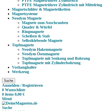
PTFE Magnetrührer Zylindrisch
PTFE Magnetrührer Zylindrisch mit Mittelring
Magnetschilder & Magnetetiketten
Magnetsysteme
Neodym Magnete
Magnete zum Anschrauben
Quader & Würfel
Ringmagnete
Scheiben & Stab
Selbstklebende Magnete
Topfmagnete
Neodym Hakenmagnete
Neodym Ösenmagnete
Topfmagnete mit Senkung und Bohrung
Topfmagnete mit Zylinderbohrung
Vorhanghalter
Werkzeug
Suche
Anmelden / Registrieren
0
Wunschliste
0
items
0,00
€
Menü
Suche