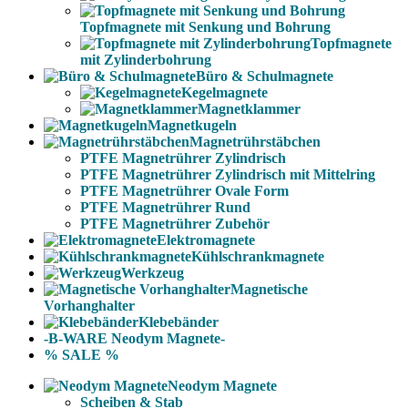
Topfmagnete mit Senkung und Bohrung
Topfmagnete
mit Zylinderbohrung
Büro & Schulmagnete
Kegelmagnete
Magnetklammer
Magnetkugeln
Magnetrührstäbchen
PTFE Magnetrührer Zylindrisch
PTFE Magnetrührer Zylindrisch mit Mittelring
PTFE Magnetrührer Ovale Form
PTFE Magnetrührer Rund
PTFE Magnetrührer Zubehör
Elektromagnete
Kühlschrankmagnete
Werkzeug
Magnetische
Vorhanghalter
Klebebänder
-B-WARE Neodym Magnete-
% SALE %
Neodym Magnete
Scheiben & Stab