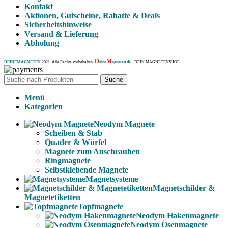
Kontakt
Aktionen, Gutscheine, Rabatte & Deals
Sicherheitshinweise
Versand & Lieferung
Abholung
D
M
DEINEMAGNETEN
2021. Alle Rechte vorbehalten.
eine
agneten.de
- DEIN MAGNETENSHOP
Suche
Menü
Kategorien
Neodym Magnete
Scheiben & Stab
Quader & Würfel
Magnete zum Anschrauben
Ringmagnete
Selbstklebende Magnete
Magnetsysteme
Magnetschilder &
Magnetetiketten
Topfmagnete
Neodym Hakenmagnete
Neodym Ösenmagnete