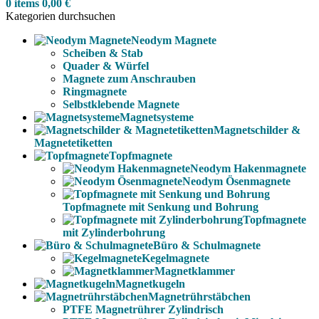
0
items
0,00
€
Kategorien durchsuchen
Neodym Magnete
Scheiben & Stab
Quader & Würfel
Magnete zum Anschrauben
Ringmagnete
Selbstklebende Magnete
Magnetsysteme
Magnetschilder &
Magnetetiketten
Topfmagnete
Neodym Hakenmagnete
Neodym Ösenmagnete
Topfmagnete mit Senkung und Bohrung
Topfmagnete
mit Zylinderbohrung
Büro & Schulmagnete
Kegelmagnete
Magnetklammer
Magnetkugeln
Magnetrührstäbchen
PTFE Magnetrührer Zylindrisch