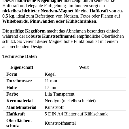
Dieser
lilafarbene Kegelmagnet
überzeugt durch seine starke
Haftkraft und elegante Farbgebung. Im Inneren sorgt ein
nickelbeschichteter Neodym-Magnet
für eine
Haftkraft von ca.
0,5 kg
, ideal zum Befestigen von Notizen, Fotos oder Plänen auf
Whiteboards, Pinnwänden oder Kühlschränken
.
Die
griffige Kegelform
macht das Abnehmen besonders einfach,
während der
robuste Kunststoffmantel
empfindliche Oberflächen
schützt. So vereint dieser Magnet hohe Funktionalität mit einem
ansprechenden Design.
Technische Daten
Eigenschaft
Wert
Form
Kegel
Durchmesser
11 mm
Höhe
17 mm
Farbe
Lila Transparent
Kernmaterial
Neodym (nickelbeschichtet)
Mantelmaterial
Kunststoff
Haftkraft
5 DIN A4 Blätter auf Kühlschrank
Oberflächen­
Kunststoffmantel
schutz