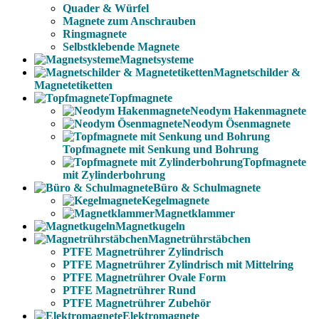
Quader & Würfel
Magnete zum Anschrauben
Ringmagnete
Selbstklebende Magnete
Magnetsysteme
Magnetschilder &
Magnetetiketten
Topfmagnete
Neodym Hakenmagnete
Neodym Ösenmagnete
Topfmagnete mit Senkung und Bohrung
Topfmagnete
mit Zylinderbohrung
Büro & Schulmagnete
Kegelmagnete
Magnetklammer
Magnetkugeln
Magnetrührstäbchen
PTFE Magnetrührer Zylindrisch
PTFE Magnetrührer Zylindrisch mit Mittelring
PTFE Magnetrührer Ovale Form
PTFE Magnetrührer Rund
PTFE Magnetrührer Zubehör
Elektromagnete