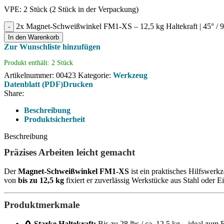
VPE: 2 Stück (2 Stück in der Verpackung)
2x Magnet-Schweißwinkel FM1-XS – 12,5 kg Haltekraft | 45° / 
In den Warenkorb
Zur Wunschliste hinzufügen
Produkt enthält: 2
Stück
Artikelnummer:
00423
Kategorie:
Werkzeug
Datenblatt (PDF)
Drucken
Share:
Beschreibung
Produktsicherheit
Beschreibung
Präzises Arbeiten leicht gemacht
Der
Magnet-Schweißwinkel FM1-XS
ist ein praktisches Hilfswer
von
bis zu 12,5 kg
fixiert er zuverlässig Werkstücke aus Stahl oder 
Produktmerkmale
🧲
Starke Haltekraft:
Bis zu 28 lbs / ca. 12,5 kg – ideal zum 