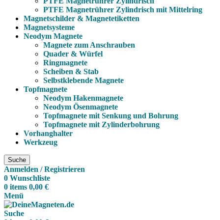
PTFE Magnetrührer Zylindrisch
PTFE Magnetrührer Zylindrisch mit Mittelring
Magnetschilder & Magnetetiketten
Magnetsysteme
Neodym Magnete
Magnete zum Anschrauben
Quader & Würfel
Ringmagnete
Scheiben & Stab
Selbstklebende Magnete
Topfmagnete
Neodym Hakenmagnete
Neodym Ösenmagnete
Topfmagnete mit Senkung und Bohrung
Topfmagnete mit Zylinderbohrung
Vorhanghalter
Werkzeug
Suche
Anmelden / Registrieren
0
Wunschliste
0
items
0,00
€
Menü
Suche