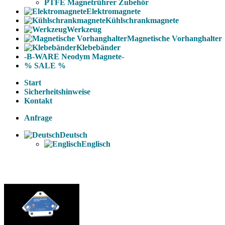
PTFE Magnetrührer Zubehör
Elektromagnete
Kühlschrankmagnete
Werkzeug
Magnetische Vorhanghalter
Klebebänder
-B-WARE Neodym Magnete-
% SALE %
Start
Sicherheitshinweise
Kontakt
Anfrage
Deutsch
Englisch