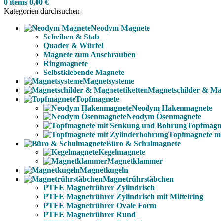
0
items
0,00
€
Kategorien durchsuchen
Neodym Magnete
Scheiben & Stab
Quader & Würfel
Magnete zum Anschrauben
Ringmagnete
Selbstklebende Magnete
Magnetsysteme
Magnetschilder & Mag
Topfmagnete
Neodym Hakenmagnete
Neodym Ösenmagnete
Topfmagn
Topfmagnete m
Büro & Schulmagnete
Kegelmagnete
Magnetklammer
Magnetkugeln
Magnetrührstäbchen
PTFE Magnetrührer Zylindrisch
PTFE Magnetrührer Zylindrisch mit Mittelring
PTFE Magnetrührer Ovale Form
PTFE Magnetrührer Rund