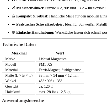
📐
Mehrfachwinkel:
Präzise 45°, 90° und 135° – für flexible 
🧰
Kompakt & robust:
Handliche Maße für den mobilen Einsat
🔥
Praktisches Schweißzubehör:
Ideal für Schweißer, Metall
🧼
Einfache Handhabung:
Werkstücke lassen sich schnell posi
Technische Daten
Merkmal
Wert
Marke
Lishuai Magnetics
Modell
FM1-XS
Material
Ferrit-Magnet, Stahlgehäuse
Maße (L × B × T)
83 mm × 54 mm × 12 mm
Winkel
45° / 90° / 135°
Gewicht
ca. 120 g
Haltekraft
max. 28 lbs / 12,5 kg
Anwendungsbereiche