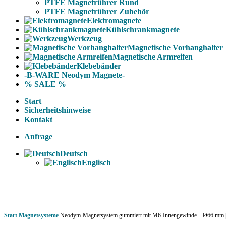
PTFE Magnetrührer Rund
PTFE Magnetrührer Zubehör
Elektromagnete
Kühlschrankmagnete
Werkzeug
Magnetische Vorhanghalter
Magnetische Armreifen
Klebebänder
-B-WARE Neodym Magnete-
% SALE %
Start
Sicherheitshinweise
Kontakt
Anfrage
Deutsch
Englisch
Start
Magnetsysteme
Neodym-Magnetsystem gummiert mit M6-Innengewinde – Ø66 mm |