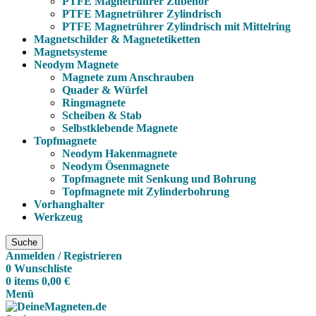
PTFE Magnetrührer Zubehör
PTFE Magnetrührer Zylindrisch
PTFE Magnetrührer Zylindrisch mit Mittelring
Magnetschilder & Magnetetiketten
Magnetsysteme
Neodym Magnete
Magnete zum Anschrauben
Quader & Würfel
Ringmagnete
Scheiben & Stab
Selbstklebende Magnete
Topfmagnete
Neodym Hakenmagnete
Neodym Ösenmagnete
Topfmagnete mit Senkung und Bohrung
Topfmagnete mit Zylinderbohrung
Vorhanghalter
Werkzeug
Suche
Anmelden / Registrieren
0
Wunschliste
0
items
0,00
€
Menü