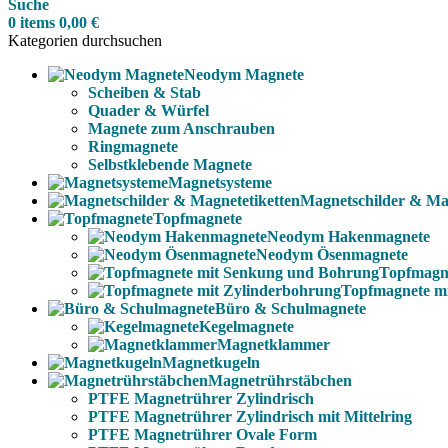
Suche
0
items
0,00
€
Kategorien durchsuchen
Neodym Magnete
Scheiben & Stab
Quader & Würfel
Magnete zum Anschrauben
Ringmagnete
Selbstklebende Magnete
Magnetsysteme
Magnetschilder & Mag
Topfmagnete
Neodym Hakenmagnete
Neodym Ösenmagnete
Topfmagn
Topfmagnete m
Büro & Schulmagnete
Kegelmagnete
Magnetklammer
Magnetkugeln
Magnetrührstäbchen
PTFE Magnetrührer Zylindrisch
PTFE Magnetrührer Zylindrisch mit Mittelring
PTFE Magnetrührer Ovale Form