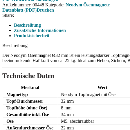
Artikelnummer:
00448
Kategorie:
Neodym Ösenmagnete
Datenblatt (PDF)
Drucken
Share:
Beschreibung
Zusätzliche Informationen
Produktsicherheit
Beschreibung
Der Neodym-Ösenmagnet Ø32 mm ist ein leistungsstarker Topfmagnet
beeindruckende Haftkraft von ca. 25 kg. Ideal zum Heben, Sichern, 
Technische Daten
Merkmal
Wert
Magnettyp
Neodym Topfmagnet mit Öse
Topf-Durchmesser
32 mm
Topfhöhe (ohne Öse)
8 mm
Gesamthöhe inkl. Öse
34 mm
Öse
M5, abschraubbar
Außendurchmesser Öse
22 mm