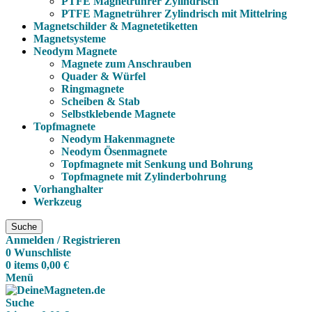
PTFE Magnetrührer Zylindrisch
PTFE Magnetrührer Zylindrisch mit Mittelring
Magnetschilder & Magnetetiketten
Magnetsysteme
Neodym Magnete
Magnete zum Anschrauben
Quader & Würfel
Ringmagnete
Scheiben & Stab
Selbstklebende Magnete
Topfmagnete
Neodym Hakenmagnete
Neodym Ösenmagnete
Topfmagnete mit Senkung und Bohrung
Topfmagnete mit Zylinderbohrung
Vorhanghalter
Werkzeug
Suche
Anmelden / Registrieren
0
Wunschliste
0
items
0,00
€
Menü
Suche