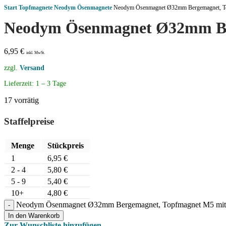
Start
Topfmagnete
Neodym Ösenmagnete
Neodym Ösenmagnet Ø32mm Bergemagnet, T
Neodym Ösenmagnet Ø32mm Be
6,95
€
inkl. MwSt.
zzgl.
Versand
Lieferzeit:
1 – 3 Tage
17 vorrätig
Staffelpreise
Menge
Stückpreis
1
6,95
€
2 - 4
5,80
€
5 - 9
5,40
€
10+
4,80
€
Neodym Ösenmagnet Ø32mm Bergemagnet, Topfmagnet M5 mit
In den Warenkorb
Zur Wunschliste hinzufügen