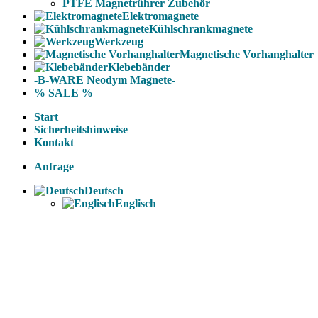
PTFE Magnetrührer Zubehör
Elektromagnete
Kühlschrankmagnete
Werkzeug
Magnetische Vorhanghalter
Klebebänder
-B-WARE Neodym Magnete-
% SALE %
Start
Sicherheitshinweise
Kontakt
Anfrage
Deutsch
Englisch