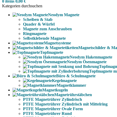
0
items
0,00
€
Kategorien durchsuchen
Neodym Magnete
Scheiben & Stab
Quader & Würfel
Magnete zum Anschrauben
Ringmagnete
Selbstklebende Magnete
Magnetsysteme
Magnetschilder & Mag
Topfmagnete
Neodym Hakenmagnete
Neodym Ösenmagnete
Topfmagn
Topfmagnete m
Büro & Schulmagnete
Kegelmagnete
Magnetklammer
Magnetkugeln
Magnetrührstäbchen
PTFE Magnetrührer Zylindrisch
PTFE Magnetrührer Zylindrisch mit Mittelring
PTFE Magnetrührer Ovale Form
PTFE Magnetrührer Rund