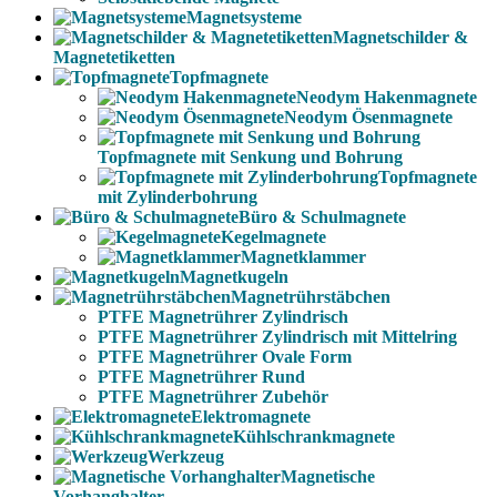
Magnetsysteme
Magnetschilder &
Magnetetiketten
Topfmagnete
Neodym Hakenmagnete
Neodym Ösenmagnete
Topfmagnete mit Senkung und Bohrung
Topfmagnete
mit Zylinderbohrung
Büro & Schulmagnete
Kegelmagnete
Magnetklammer
Magnetkugeln
Magnetrührstäbchen
PTFE Magnetrührer Zylindrisch
PTFE Magnetrührer Zylindrisch mit Mittelring
PTFE Magnetrührer Ovale Form
PTFE Magnetrührer Rund
PTFE Magnetrührer Zubehör
Elektromagnete
Kühlschrankmagnete
Werkzeug
Magnetische
Vorhanghalter