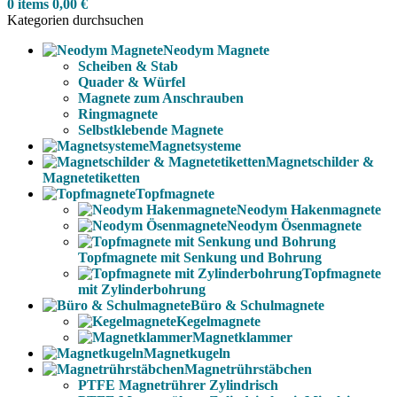
0
items
0,00
€
Kategorien durchsuchen
Neodym Magnete
Scheiben & Stab
Quader & Würfel
Magnete zum Anschrauben
Ringmagnete
Selbstklebende Magnete
Magnetsysteme
Magnetschilder &
Magnetetiketten
Topfmagnete
Neodym Hakenmagnete
Neodym Ösenmagnete
Topfmagnete mit Senkung und Bohrung
Topfmagnete
mit Zylinderbohrung
Büro & Schulmagnete
Kegelmagnete
Magnetklammer
Magnetkugeln
Magnetrührstäbchen
PTFE Magnetrührer Zylindrisch