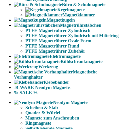
Büro & Schulmagnete
Kegelmagnete
Magnetklammer
Magnetkugeln
Magnetrührstäbchen
PTFE Magnetrührer Zylindrisch
PTFE Magnetrührer Zylindrisch mit Mittelring
PTFE Magnetrührer Ovale Form
PTFE Magnetrührer Rund
PTFE Magnetrührer Zubehör
Elektromagnete
Kühlschrankmagnete
Werkzeug
Magnetische
Vorhanghalter
Klebebänder
-B-WARE Neodym Magnete-
% SALE %
Neodym Magnete
Scheiben & Stab
Quader & Würfel
Magnete zum Anschrauben
Ringmagnete
Selbstklebende Magnete