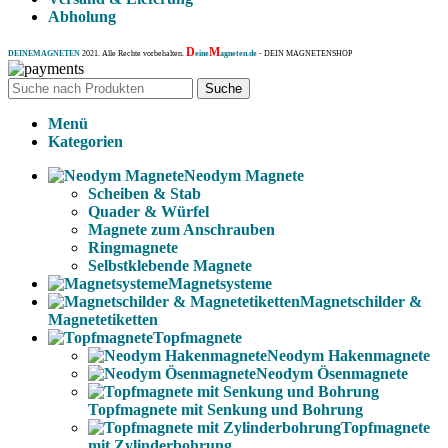
Abholung
D
M
DEINEMAGNETEN
2021. Alle Rechte vorbehalten.
eine
agneten.de
- DEIN MAGNETENSHOP
Suche
Menü
Kategorien
Neodym Magnete
Scheiben & Stab
Quader & Würfel
Magnete zum Anschrauben
Ringmagnete
Selbstklebende Magnete
Magnetsysteme
Magnetschilder &
Magnetetiketten
Topfmagnete
Neodym Hakenmagnete
Neodym Ösenmagnete
Topfmagnete mit Senkung und Bohrung
Topfmagnete
mit Zylinderbohrung