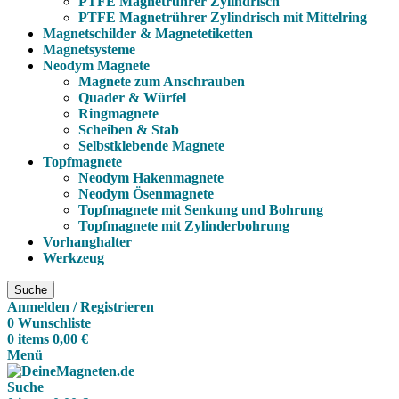
PTFE Magnetrührer Zylindrisch
PTFE Magnetrührer Zylindrisch mit Mittelring
Magnetschilder & Magnetetiketten
Magnetsysteme
Neodym Magnete
Magnete zum Anschrauben
Quader & Würfel
Ringmagnete
Scheiben & Stab
Selbstklebende Magnete
Topfmagnete
Neodym Hakenmagnete
Neodym Ösenmagnete
Topfmagnete mit Senkung und Bohrung
Topfmagnete mit Zylinderbohrung
Vorhanghalter
Werkzeug
Suche
Anmelden / Registrieren
0
Wunschliste
0
items
0,00
€
Menü
Suche