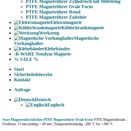
PTFE Magnetrührer Zylindrisch mit Mittelring
PTFE Magnetrührer Ovale Form
PTFE Magnetrührer Rund
PTFE Magnetrührer Zubehör
Elektromagnete
Kühlschrankmagnete
Werkzeug
Magnetische
Vorhanghalter
Klebebänder
-B-WARE Neodym Magnete-
% SALE %
Start
Sicherheitshinweise
Kontakt
Anfrage
Deutsch
Englisch
Start
Magnetrührstäbchen
PTFE Magnetrührer Ovale Form
PTFE-Magnetrührstab –
Ovalform, 15 mm (mittig) × 40 mm | Temperaturbeständig –200 °C bis +260 °C