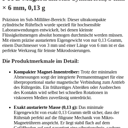
× 6 mm, 0,13 g
Präzision im Sub-Milliliter-Bereich: Dieser ultrakompakte
zylindrische Rührfisch wurde speziell für hochsensible
Laboranwendungen entwickelt, bei denen kleinste
Flüssigkeitsmengen absolut homogen durchmischt werden müssen.
Mit einem präzise austarierten Eigengewicht von nur 0,13 Gramm,
einem Durchmesser von 3 mm und einer Länge von 6 mm ist er das
perfekte Werkzeug für feinste Mikrodosierungen.
Die Produktmerkmale im Detail:
Kompakter Magnet-Innentreiber:
Trotz der minimalen
Abmessungen sorgt der integrierte Permanentmagnet für eine
überproportional starke magnetische Verbindung zum Antrieb
des Rührgeräts. Ein frühzeitiges Abreißen oder Ausbrechen
des Kontakts wird selbst bei schnellen Rotationen in
viskoseren Medien zuverlässig unterdrückt.
Exakt austarierte Masse (0,13 g):
Das minimale
Eigengewicht von exakt 0,13 Gramm stellt sicher, dass der
Rührstab perfekt auf die filigrane Mechanik von Mikro-
Magnetrührern anspricht. Er liegt stabil flach auf dem
Gefäßboden auf und garantiert eine vibrationsfreie, saubere