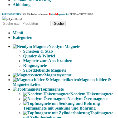
Abholung
D
M
DEINEMAGNETEN
2021. Alle Rechte vorbehalten.
eine
agneten.de
- DEIN MAGNETENSHOP
Suche
Menü
Kategorien
Neodym Magnete
Scheiben & Stab
Quader & Würfel
Magnete zum Anschrauben
Ringmagnete
Selbstklebende Magnete
Magnetsysteme
Magnetschilder &
Magnetetiketten
Topfmagnete
Neodym Hakenmagnete
Neodym Ösenmagnete
Topfmagnete mit Senkung und Bohrung
Topfmagnete
mit Zylinderbohrung