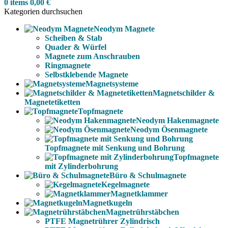
0
items
0,00
€
Kategorien durchsuchen
Neodym Magnete
Scheiben & Stab
Quader & Würfel
Magnete zum Anschrauben
Ringmagnete
Selbstklebende Magnete
Magnetsysteme
Magnetschilder &
Magnetetiketten
Topfmagnete
Neodym Hakenmagnete
Neodym Ösenmagnete
Topfmagnete mit Senkung und Bohrung
Topfmagnete
mit Zylinderbohrung
Büro & Schulmagnete
Kegelmagnete
Magnetklammer
Magnetkugeln
Magnetrührstäbchen
PTFE Magnetrührer Zylindrisch