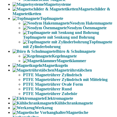
Magnetsysteme
Magnetschilder &
Magnetetiketten
Topfmagnete
Neodym Hakenmagnete
Neodym Ösenmagnete
Topfmagnete mit Senkung und Bohrung
Topfmagnete
mit Zylinderbohrung
Büro & Schulmagnete
Kegelmagnete
Magnetklammer
Magnetkugeln
Magnetrührstäbchen
PTFE Magnetrührer Zylindrisch
PTFE Magnetrührer Zylindrisch mit Mittelring
PTFE Magnetrührer Ovale Form
PTFE Magnetrührer Rund
PTFE Magnetrührer Zubehör
Elektromagnete
Kühlschrankmagnete
Werkzeug
Magnetische