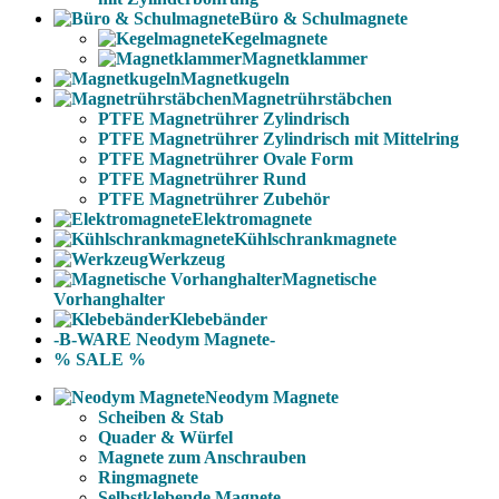
Büro & Schulmagnete
Kegelmagnete
Magnetklammer
Magnetkugeln
Magnetrührstäbchen
PTFE Magnetrührer Zylindrisch
PTFE Magnetrührer Zylindrisch mit Mittelring
PTFE Magnetrührer Ovale Form
PTFE Magnetrührer Rund
PTFE Magnetrührer Zubehör
Elektromagnete
Kühlschrankmagnete
Werkzeug
Magnetische
Vorhanghalter
Klebebänder
-B-WARE Neodym Magnete-
% SALE %
Neodym Magnete
Scheiben & Stab
Quader & Würfel
Magnete zum Anschrauben
Ringmagnete
Selbstklebende Magnete