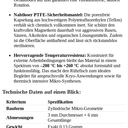
Rotation.
Nahtloser PTFE-Sicherheitsmantel:
Die porenfreie
Kapselung aus hochwertigem Polytetrafluorethylen (Teflon)
verhält sich chemisch vollkommen inert. Sie schützt den
kraftvollen Magnetkern dauerhaft vor aggressiven Basen,
Säuren, Alkoholen und organischen Lösungsmitteln. Zudem
ist die Oberfläche antihaftend und lässt sich rückstandslos
sterilisieren.
Hervorragende Temperaturresistenz:
Konstruiert für
extreme Arbeitsbedingungen bleibt das Material in einem
Spektrum von
–200 °C bis +260 °C
absolut formstabil und
funktionsfähig. Das macht den Rührfisch zum idealen
Begleiter für anspruchsvolle Kryo-Anwendungen sowie für
thermisch intensive Mikro-Synthesen.
Technische Daten auf einen Blick:
Kriterium
Spezifikation
Bauform
Zylindrische Mikro-Geometrie
3 mm Durchmesser × 6 mm
Abmessungen
Gesamtlänge
Gewicht
Exakt 0,13 Gramm