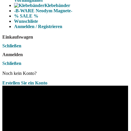
Vorhanghalter
Klebebänder
-B-WARE Neodym Magnete-
% SALE %
Wunschliste
Anmelden / Registrieren
Einkaufswagen
Schließen
Anmelden
Schließen
Noch kein Konto?
Erstellen Sie ein Konto