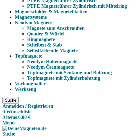
PTFE Magnetrührer Zylindrisch
PTFE Magnetrührer Zylindrisch mit Mittelring
Magnetschilder & Magnetetiketten
Magnetsysteme
Neodym Magnete
Magnete zum Anschrauben
Quader & Würfel
Ringmagnete
Scheiben & Stab
Selbstklebende Magnete
Topfmagnete
Neodym Hakenmagnete
Neodym Ösenmagnete
Topfmagnete mit Senkung und Bohrung
Topfmagnete mit Zylinderbohrung
Vorhanghalter
Werkzeug
Suche
Anmelden / Registrieren
0
Wunschliste
0
items
0,00
€
Menü
Suche