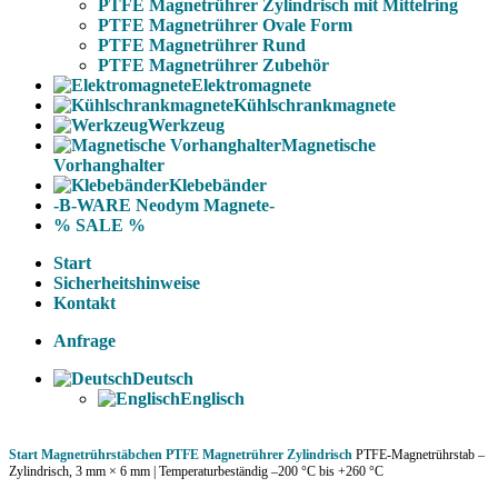
PTFE Magnetrührer Zylindrisch mit Mittelring
PTFE Magnetrührer Ovale Form
PTFE Magnetrührer Rund
PTFE Magnetrührer Zubehör
Elektromagnete
Kühlschrankmagnete
Werkzeug
Magnetische
Vorhanghalter
Klebebänder
-B-WARE Neodym Magnete-
% SALE %
Start
Sicherheitshinweise
Kontakt
Anfrage
Deutsch
Englisch
Start
Magnetrührstäbchen
PTFE Magnetrührer Zylindrisch
PTFE-Magnetrührstab –
Zylindrisch, 3 mm × 6 mm | Temperaturbeständig –200 °C bis +260 °C