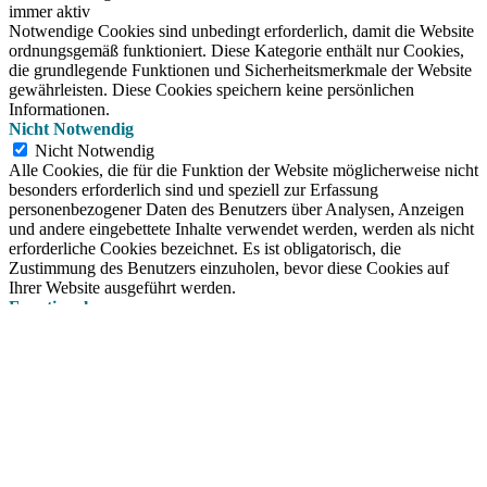
immer aktiv
Notwendige Cookies sind unbedingt erforderlich, damit die Website
ordnungsgemäß funktioniert. Diese Kategorie enthält nur Cookies,
die grundlegende Funktionen und Sicherheitsmerkmale der Website
gewährleisten. Diese Cookies speichern keine persönlichen
Informationen.
Nicht Notwendig
Nicht Notwendig
Alle Cookies, die für die Funktion der Website möglicherweise nicht
besonders erforderlich sind und speziell zur Erfassung
personenbezogener Daten des Benutzers über Analysen, Anzeigen
und andere eingebettete Inhalte verwendet werden, werden als nicht
erforderliche Cookies bezeichnet. Es ist obligatorisch, die
Zustimmung des Benutzers einzuholen, bevor diese Cookies auf
Ihrer Website ausgeführt werden.
Functional
Functional
Functional cookies help to perform certain functionalities like
sharing the content of the website on social media platforms, collect
feedbacks, and other third-party features.
Performance
Performance
Performance cookies are used to understand and analyze the key
performance indexes of the website which helps in delivering a