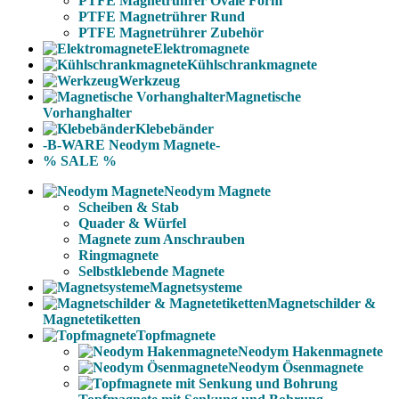
PTFE Magnetrührer Ovale Form
PTFE Magnetrührer Rund
PTFE Magnetrührer Zubehör
Elektromagnete
Kühlschrankmagnete
Werkzeug
Magnetische
Vorhanghalter
Klebebänder
-B-WARE Neodym Magnete-
% SALE %
Neodym Magnete
Scheiben & Stab
Quader & Würfel
Magnete zum Anschrauben
Ringmagnete
Selbstklebende Magnete
Magnetsysteme
Magnetschilder &
Magnetetiketten
Topfmagnete
Neodym Hakenmagnete
Neodym Ösenmagnete