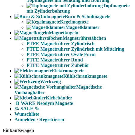
Topfmagnete mit Senkung und Bohrung
Topfmagnete
mit Zylinderbohrung
Büro & Schulmagnete
Kegelmagnete
Magnetklammer
Magnetkugeln
Magnetrührstäbchen
PTFE Magnetrührer Zylindrisch
PTFE Magnetrührer Zylindrisch mit Mittelring
PTFE Magnetrührer Ovale Form
PTFE Magnetrührer Rund
PTFE Magnetrührer Zubehör
Elektromagnete
Kühlschrankmagnete
Werkzeug
Magnetische
Vorhanghalter
Klebebänder
-B-WARE Neodym Magnete-
% SALE %
Wunschliste
Anmelden / Registrieren
Einkaufswagen