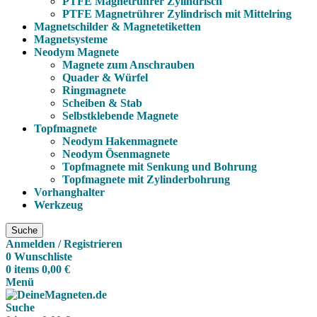
PTFE Magnetrührer Zylindrisch
PTFE Magnetrührer Zylindrisch mit Mittelring
Magnetschilder & Magnetetiketten
Magnetsysteme
Neodym Magnete
Magnete zum Anschrauben
Quader & Würfel
Ringmagnete
Scheiben & Stab
Selbstklebende Magnete
Topfmagnete
Neodym Hakenmagnete
Neodym Ösenmagnete
Topfmagnete mit Senkung und Bohrung
Topfmagnete mit Zylinderbohrung
Vorhanghalter
Werkzeug
Suche
Anmelden / Registrieren
0
Wunschliste
0
items
0,00
€
Menü
Suche