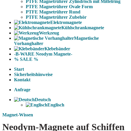
PTFE Magnetrührer Zylindrisch mit Mittelring
PTFE Magnetrührer Ovale Form
PTFE Magnetrührer Rund
PTFE Magnetrührer Zubehör
Elektromagnete
Kühlschrankmagnete
Werkzeug
Magnetische
Vorhanghalter
Klebebänder
-B-WARE Neodym Magnete-
% SALE %
Start
Sicherheitshinweise
Kontakt
Anfrage
Deutsch
Englisch
Magnet-Wissen
Neodym-Magnete auf Schiffen