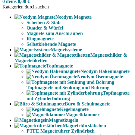
0
items
0,00
€
Kategorien durchsuchen
Neodym Magnete
Scheiben & Stab
Quader & Würfel
Magnete zum Anschrauben
Ringmagnete
Selbstklebende Magnete
Magnetsysteme
Magnetschilder &
Magnetetiketten
Topfmagnete
Neodym Hakenmagnete
Neodym Ösenmagnete
Topfmagnete mit Senkung und Bohrung
Topfmagnete
mit Zylinderbohrung
Büro & Schulmagnete
Kegelmagnete
Magnetklammer
Magnetkugeln
Magnetrührstäbchen
PTFE Magnetrührer Zylindrisch