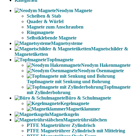
Kategorien
Neodym Magnete
Scheiben & Stab
Quader & Würfel
Magnete zum Anschrauben
Ringmagnete
Selbstklebende Magnete
Magnetsysteme
Magnetschilder &
Magnetetiketten
Topfmagnete
Neodym Hakenmagnete
Neodym Ösenmagnete
Topfmagnete mit Senkung und Bohrung
Topfmagnete
mit Zylinderbohrung
Büro & Schulmagnete
Kegelmagnete
Magnetklammer
Magnetkugeln
Magnetrührstäbchen
PTFE Magnetrührer Zylindrisch
PTFE Magnetrührer Zylindrisch mit Mittelring