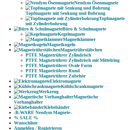
Neodym Ösenmagnete
Topfmagnete mit Senkung und Bohrung
Topfmagnete
mit Zylinderbohrung
Büro & Schulmagnete
Kegelmagnete
Magnetklammer
Magnetkugeln
Magnetrührstäbchen
PTFE Magnetrührer Zylindrisch
PTFE Magnetrührer Zylindrisch mit Mittelring
PTFE Magnetrührer Ovale Form
PTFE Magnetrührer Rund
PTFE Magnetrührer Zubehör
Elektromagnete
Kühlschrankmagnete
Werkzeug
Magnetische
Vorhanghalter
Klebebänder
-B-WARE Neodym Magnete-
% SALE %
Wunschliste
Anmelden / Registrieren