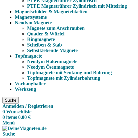
PTFE Magnetrührer Zylindrisch
PTFE Magnetrührer Zylindrisch mit Mittelring
Magnetschilder & Magnetetiketten
Magnetsysteme
Neodym Magnete
Magnete zum Anschrauben
Quader & Würfel
Ringmagnete
Scheiben & Stab
Selbstklebende Magnete
Topfmagnete
Neodym Hakenmagnete
Neodym Ösenmagnete
Topfmagnete mit Senkung und Bohrung
Topfmagnete mit Zylinderbohrung
Vorhanghalter
Werkzeug
Suche
Anmelden / Registrieren
0
Wunschliste
0
items
0,00
€
Menü
Suche