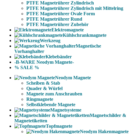
PTFE Magnetrührer Zylindrisch
PTFE Magnetrührer Zylindrisch mit Mittelring
PTFE Magnetrührer Ovale Form
PTFE Magnetrührer Rund
PTFE Magnetrührer Zubehör
Elektromagnete
Kühlschrankmagnete
Werkzeug
Magnetische
Vorhanghalter
Klebebänder
-B-WARE Neodym Magnete-
% SALE %
Neodym Magnete
Scheiben & Stab
Quader & Würfel
Magnete zum Anschrauben
Ringmagnete
Selbstklebende Magnete
Magnetsysteme
Magnetschilder &
Magnetetiketten
Topfmagnete
Neodym Hakenmagnete