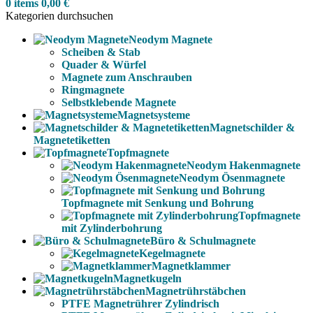
0
items
0,00
€
Kategorien durchsuchen
Neodym Magnete
Scheiben & Stab
Quader & Würfel
Magnete zum Anschrauben
Ringmagnete
Selbstklebende Magnete
Magnetsysteme
Magnetschilder &
Magnetetiketten
Topfmagnete
Neodym Hakenmagnete
Neodym Ösenmagnete
Topfmagnete mit Senkung und Bohrung
Topfmagnete
mit Zylinderbohrung
Büro & Schulmagnete
Kegelmagnete
Magnetklammer
Magnetkugeln
Magnetrührstäbchen
PTFE Magnetrührer Zylindrisch