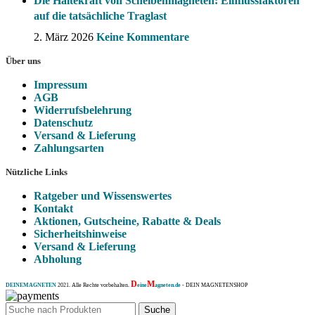
Die Haltekraft von Scheibenmagneten: Einflussfaktoren
auf die tatsächliche Traglast
2. März 2026
Keine Kommentare
Über uns
Impressum
AGB
Widerrufsbelehrung
Datenschutz
Versand & Lieferung
Zahlungsarten
Nützliche Links
Ratgeber und Wissenswertes
Kontakt
Aktionen, Gutscheine, Rabatte & Deals
Sicherheitshinweise
Versand & Lieferung
Abholung
D
M
DEINEMAGNETEN
2021. Alle Rechte vorbehalten.
eine
agneten.de
- DEIN MAGNETENSHOP
Suche