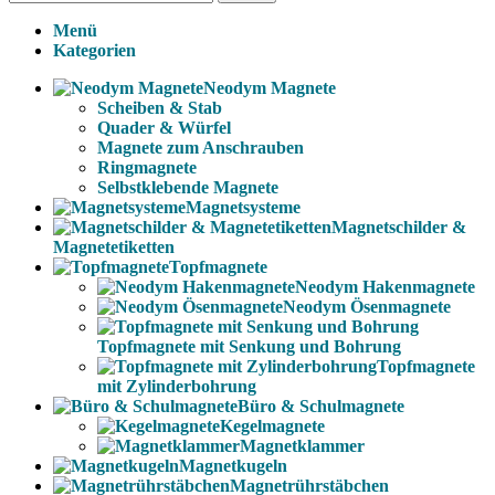
Menü
Kategorien
Neodym Magnete
Scheiben & Stab
Quader & Würfel
Magnete zum Anschrauben
Ringmagnete
Selbstklebende Magnete
Magnetsysteme
Magnetschilder &
Magnetetiketten
Topfmagnete
Neodym Hakenmagnete
Neodym Ösenmagnete
Topfmagnete mit Senkung und Bohrung
Topfmagnete
mit Zylinderbohrung
Büro & Schulmagnete
Kegelmagnete
Magnetklammer
Magnetkugeln
Magnetrührstäbchen