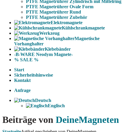
PTFE Magnetrührer Zylindrisch mit Mittelring
PTFE Magnetrührer Ovale Form
PTFE Magnetrührer Rund
PTFE Magnetrührer Zubehör
Elektromagnete
Kühlschrankmagnete
Werkzeug
Magnetische
Vorhanghalter
Klebebänder
-B-WARE Neodym Magnete-
% SALE %
Start
Sicherheitshinweise
Kontakt
Anfrage
Deutsch
Englisch
Beiträge von
DeineMagneten
Startseite
Artikel geschrieben von DeineMagneten