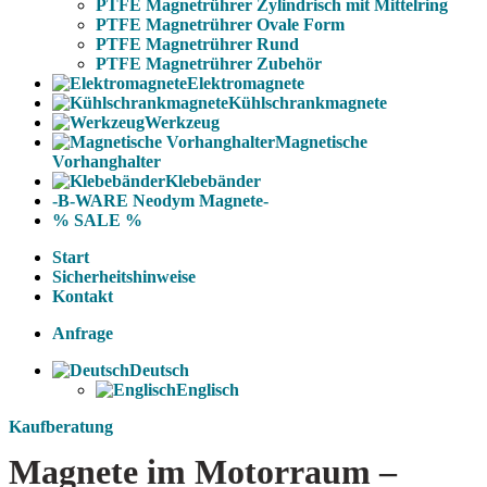
PTFE Magnetrührer Zylindrisch mit Mittelring
PTFE Magnetrührer Ovale Form
PTFE Magnetrührer Rund
PTFE Magnetrührer Zubehör
Elektromagnete
Kühlschrankmagnete
Werkzeug
Magnetische
Vorhanghalter
Klebebänder
-B-WARE Neodym Magnete-
% SALE %
Start
Sicherheitshinweise
Kontakt
Anfrage
Deutsch
Englisch
Kaufberatung
Magnete im Motorraum –