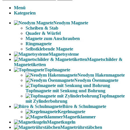
Menü
Kategorien
Neodym Magnete
Scheiben & Stab
Quader & Würfel
Magnete zum Anschrauben
Ringmagnete
Selbstklebende Magnete
Magnetsysteme
Magnetschilder &
Magnetetiketten
Topfmagnete
Neodym Hakenmagnete
Neodym Ösenmagnete
Topfmagnete mit Senkung und Bohrung
Topfmagnete
mit Zylinderbohrung
Büro & Schulmagnete
Kegelmagnete
Magnetklammer
Magnetkugeln
Magnetrührstäbchen