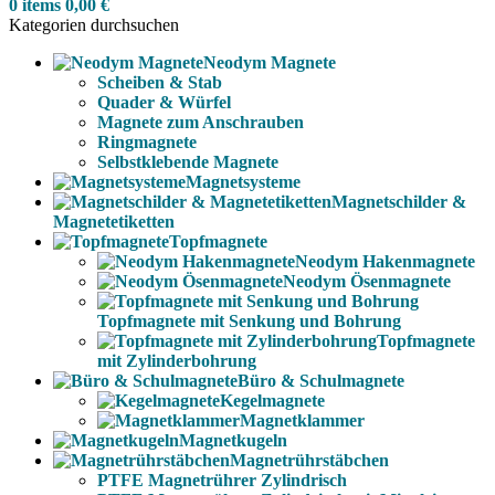
0
items
0,00
€
Kategorien durchsuchen
Neodym Magnete
Scheiben & Stab
Quader & Würfel
Magnete zum Anschrauben
Ringmagnete
Selbstklebende Magnete
Magnetsysteme
Magnetschilder &
Magnetetiketten
Topfmagnete
Neodym Hakenmagnete
Neodym Ösenmagnete
Topfmagnete mit Senkung und Bohrung
Topfmagnete
mit Zylinderbohrung
Büro & Schulmagnete
Kegelmagnete
Magnetklammer
Magnetkugeln
Magnetrührstäbchen
PTFE Magnetrührer Zylindrisch