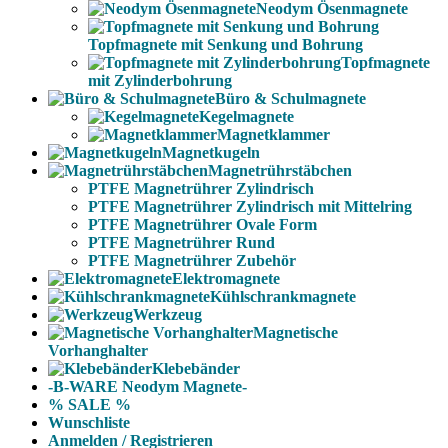
Neodym Ösenmagnete
Topfmagnete mit Senkung und Bohrung
Topfmagnete
mit Zylinderbohrung
Büro & Schulmagnete
Kegelmagnete
Magnetklammer
Magnetkugeln
Magnetrührstäbchen
PTFE Magnetrührer Zylindrisch
PTFE Magnetrührer Zylindrisch mit Mittelring
PTFE Magnetrührer Ovale Form
PTFE Magnetrührer Rund
PTFE Magnetrührer Zubehör
Elektromagnete
Kühlschrankmagnete
Werkzeug
Magnetische
Vorhanghalter
Klebebänder
-B-WARE Neodym Magnete-
% SALE %
Wunschliste
Anmelden / Registrieren