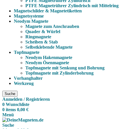
PTFE Magnetrührer Zylindrisch
PTFE Magnetrührer Zylindrisch mit Mittelring
Magnetschilder & Magnetetiketten
Magnetsysteme
Neodym Magnete
Magnete zum Anschrauben
Quader & Würfel
Ringmagnete
Scheiben & Stab
Selbstklebende Magnete
Topfmagnete
Neodym Hakenmagnete
Neodym Ösenmagnete
Topfmagnete mit Senkung und Bohrung
Topfmagnete mit Zylinderbohrung
Vorhanghalter
Werkzeug
Suche
Anmelden / Registrieren
0
Wunschliste
0
items
0,00
€
Menü
Suche