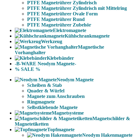
PTFE Magnetrührer Zylindrisch
PTFE Magnetrührer Zylindrisch mit Mittelring
PTFE Magnetrührer Ovale Form
PTFE Magnetrührer Rund
PTFE Magnetrührer Zubehör
Elektromagnete
Kühlschrankmagnete
Werkzeug
Magnetische
Vorhanghalter
Klebebänder
-B-WARE Neodym Magnete-
% SALE %
Neodym Magnete
Scheiben & Stab
Quader & Würfel
Magnete zum Anschrauben
Ringmagnete
Selbstklebende Magnete
Magnetsysteme
Magnetschilder &
Magnetetiketten
Topfmagnete
Neodym Hakenmagnete