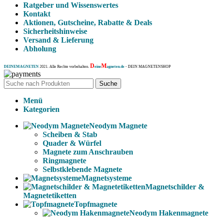
Ratgeber und Wissenswertes
Kontakt
Aktionen, Gutscheine, Rabatte & Deals
Sicherheitshinweise
Versand & Lieferung
Abholung
D
M
DEINEMAGNETEN
2021. Alle Rechte vorbehalten.
eine
agneten.de
- DEIN MAGNETENSHOP
Suche
Menü
Kategorien
Neodym Magnete
Scheiben & Stab
Quader & Würfel
Magnete zum Anschrauben
Ringmagnete
Selbstklebende Magnete
Magnetsysteme
Magnetschilder &
Magnetetiketten
Topfmagnete
Neodym Hakenmagnete