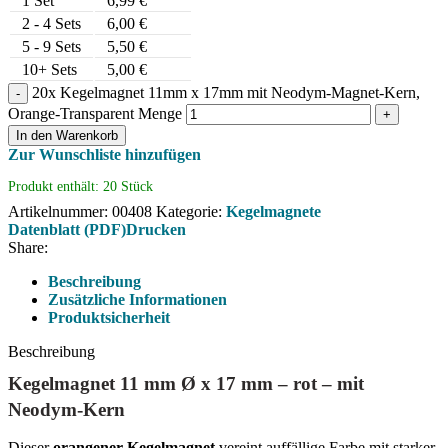
1
Set
6,99
€
2 - 4 Sets
6,00
€
5 - 9 Sets
5,50
€
10+ Sets
5,00
€
20x Kegelmagnet 11mm x 17mm mit Neodym-Magnet-Kern,
Orange-Transparent Menge
In den Warenkorb
Zur Wunschliste hinzufügen
Produkt enthält: 20
Stück
Artikelnummer:
00408
Kategorie:
Kegelmagnete
Datenblatt (PDF)
Drucken
Share:
Beschreibung
Zusätzliche Informationen
Produktsicherheit
Beschreibung
Kegelmagnet 11 mm Ø x 17 mm – rot – mit
Neodym-Kern
Dieser
orangener Kegelmagnet
vereint auffällige Farbe mit starker