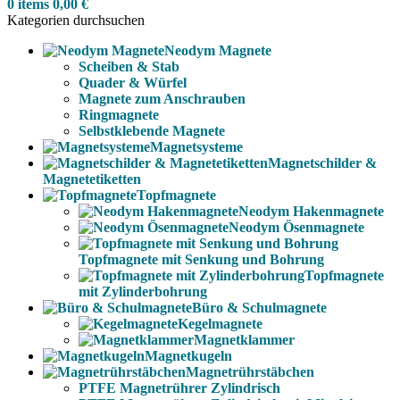
0
items
0,00
€
Kategorien durchsuchen
Neodym Magnete
Scheiben & Stab
Quader & Würfel
Magnete zum Anschrauben
Ringmagnete
Selbstklebende Magnete
Magnetsysteme
Magnetschilder &
Magnetetiketten
Topfmagnete
Neodym Hakenmagnete
Neodym Ösenmagnete
Topfmagnete mit Senkung und Bohrung
Topfmagnete
mit Zylinderbohrung
Büro & Schulmagnete
Kegelmagnete
Magnetklammer
Magnetkugeln
Magnetrührstäbchen
PTFE Magnetrührer Zylindrisch