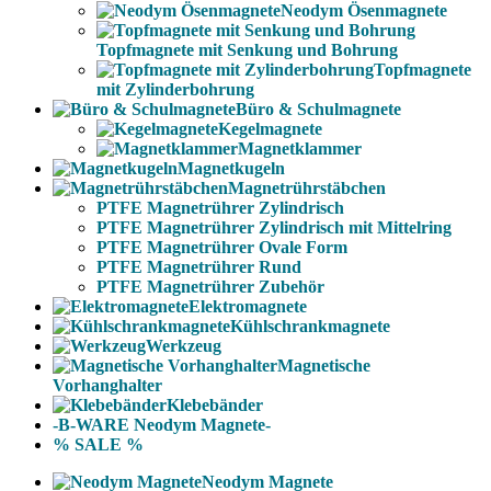
Neodym Ösenmagnete
Topfmagnete mit Senkung und Bohrung
Topfmagnete
mit Zylinderbohrung
Büro & Schulmagnete
Kegelmagnete
Magnetklammer
Magnetkugeln
Magnetrührstäbchen
PTFE Magnetrührer Zylindrisch
PTFE Magnetrührer Zylindrisch mit Mittelring
PTFE Magnetrührer Ovale Form
PTFE Magnetrührer Rund
PTFE Magnetrührer Zubehör
Elektromagnete
Kühlschrankmagnete
Werkzeug
Magnetische
Vorhanghalter
Klebebänder
-B-WARE Neodym Magnete-
% SALE %
Neodym Magnete