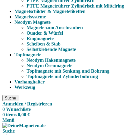
PTFE Magnetrührer Zylindrisch
PTFE Magnetrührer Zylindrisch mit Mittelring
Magnetschilder & Magnetetiketten
Magnetsysteme
Neodym Magnete
Magnete zum Anschrauben
Quader & Würfel
Ringmagnete
Scheiben & Stab
Selbstklebende Magnete
Topfmagnete
Neodym Hakenmagnete
Neodym Ösenmagnete
Topfmagnete mit Senkung und Bohrung
Topfmagnete mit Zylinderbohrung
Vorhanghalter
Werkzeug
Suche
Anmelden / Registrieren
0
Wunschliste
0
items
0,00
€
Menü
Suche