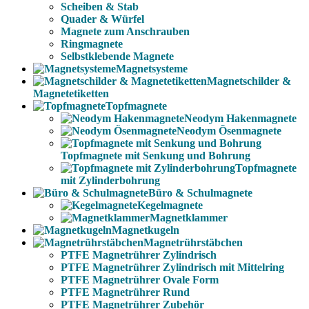
Scheiben & Stab
Quader & Würfel
Magnete zum Anschrauben
Ringmagnete
Selbstklebende Magnete
Magnetsysteme
Magnetschilder &
Magnetetiketten
Topfmagnete
Neodym Hakenmagnete
Neodym Ösenmagnete
Topfmagnete mit Senkung und Bohrung
Topfmagnete
mit Zylinderbohrung
Büro & Schulmagnete
Kegelmagnete
Magnetklammer
Magnetkugeln
Magnetrührstäbchen
PTFE Magnetrührer Zylindrisch
PTFE Magnetrührer Zylindrisch mit Mittelring
PTFE Magnetrührer Ovale Form
PTFE Magnetrührer Rund
PTFE Magnetrührer Zubehör