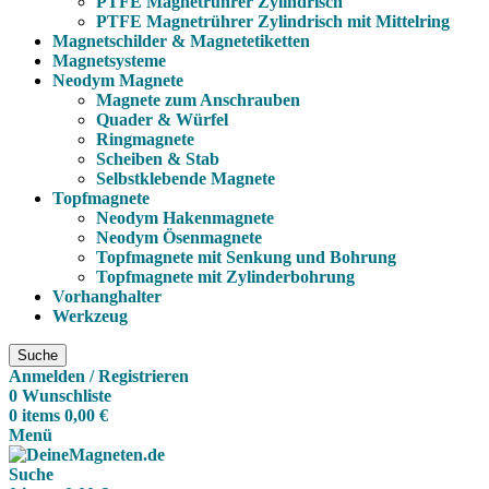
PTFE Magnetrührer Zylindrisch
PTFE Magnetrührer Zylindrisch mit Mittelring
Magnetschilder & Magnetetiketten
Magnetsysteme
Neodym Magnete
Magnete zum Anschrauben
Quader & Würfel
Ringmagnete
Scheiben & Stab
Selbstklebende Magnete
Topfmagnete
Neodym Hakenmagnete
Neodym Ösenmagnete
Topfmagnete mit Senkung und Bohrung
Topfmagnete mit Zylinderbohrung
Vorhanghalter
Werkzeug
Suche
Anmelden / Registrieren
0
Wunschliste
0
items
0,00
€
Menü
Suche