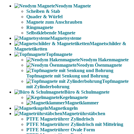
Neodym Magnete
Scheiben & Stab
Quader & Würfel
Magnete zum Anschrauben
Ringmagnete
Selbstklebende Magnete
Magnetsysteme
Magnetschilder &
Magnetetiketten
Topfmagnete
Neodym Hakenmagnete
Neodym Ösenmagnete
Topfmagnete mit Senkung und Bohrung
Topfmagnete
mit Zylinderbohrung
Büro & Schulmagnete
Kegelmagnete
Magnetklammer
Magnetkugeln
Magnetrührstäbchen
PTFE Magnetrührer Zylindrisch
PTFE Magnetrührer Zylindrisch mit Mittelring
PTFE Magnetrührer Ovale Form