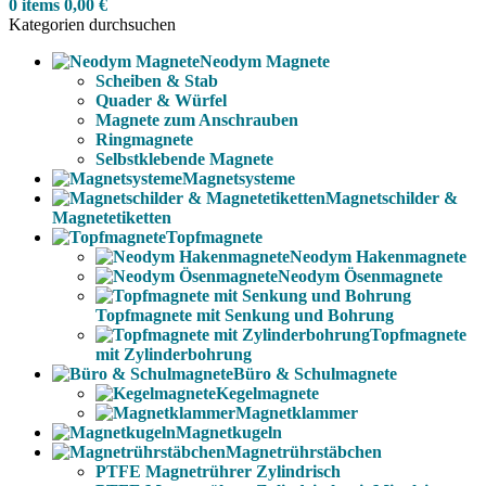
0
items
0,00
€
Kategorien durchsuchen
Neodym Magnete
Scheiben & Stab
Quader & Würfel
Magnete zum Anschrauben
Ringmagnete
Selbstklebende Magnete
Magnetsysteme
Magnetschilder &
Magnetetiketten
Topfmagnete
Neodym Hakenmagnete
Neodym Ösenmagnete
Topfmagnete mit Senkung und Bohrung
Topfmagnete
mit Zylinderbohrung
Büro & Schulmagnete
Kegelmagnete
Magnetklammer
Magnetkugeln
Magnetrührstäbchen
PTFE Magnetrührer Zylindrisch