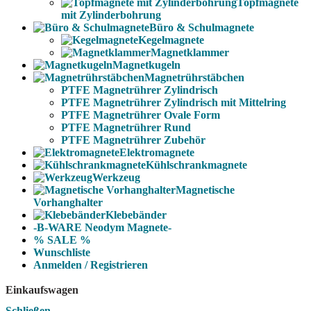
Topfmagnete
mit Zylinderbohrung
Büro & Schulmagnete
Kegelmagnete
Magnetklammer
Magnetkugeln
Magnetrührstäbchen
PTFE Magnetrührer Zylindrisch
PTFE Magnetrührer Zylindrisch mit Mittelring
PTFE Magnetrührer Ovale Form
PTFE Magnetrührer Rund
PTFE Magnetrührer Zubehör
Elektromagnete
Kühlschrankmagnete
Werkzeug
Magnetische
Vorhanghalter
Klebebänder
-B-WARE Neodym Magnete-
% SALE %
Wunschliste
Anmelden / Registrieren
Einkaufswagen
Schließen