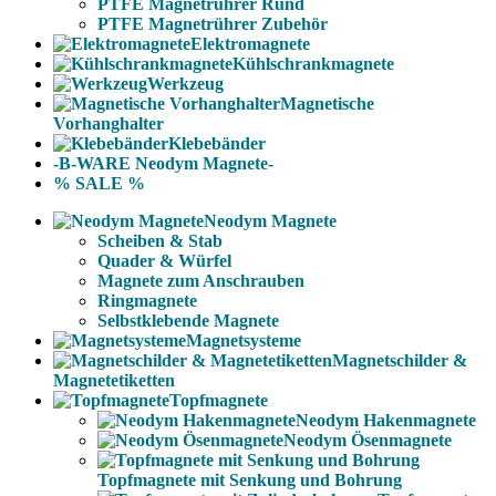
PTFE Magnetrührer Rund
PTFE Magnetrührer Zubehör
Elektromagnete
Kühlschrankmagnete
Werkzeug
Magnetische
Vorhanghalter
Klebebänder
-B-WARE Neodym Magnete-
% SALE %
Neodym Magnete
Scheiben & Stab
Quader & Würfel
Magnete zum Anschrauben
Ringmagnete
Selbstklebende Magnete
Magnetsysteme
Magnetschilder &
Magnetetiketten
Topfmagnete
Neodym Hakenmagnete
Neodym Ösenmagnete
Topfmagnete mit Senkung und Bohrung