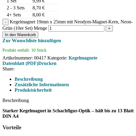
1
Set
9,99
€
2 - 3 Sets
8,70
€
4+ Sets
8,00
€
Kegelmagnet 19mm x 25mm mit Neodym-Magnet-Kern, Neon-
Grün (10er Set) Menge
In den Warenkorb
Zur Wunschliste hinzufügen
Produkt enthält: 10
Stück
Artikelnummer:
00417
Kategorie:
Kegelmagnete
Datenblatt (PDF)
Drucken
Share:
Beschreibung
Zusätzliche Informationen
Produktsicherheit
Beschreibung
Starker Kegelmagnet in Schachfigur-Optik – hält bis zu 13 Blatt
DIN A4
Vorteile