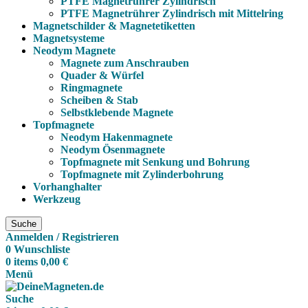
PTFE Magnetrührer Zylindrisch
PTFE Magnetrührer Zylindrisch mit Mittelring
Magnetschilder & Magnetetiketten
Magnetsysteme
Neodym Magnete
Magnete zum Anschrauben
Quader & Würfel
Ringmagnete
Scheiben & Stab
Selbstklebende Magnete
Topfmagnete
Neodym Hakenmagnete
Neodym Ösenmagnete
Topfmagnete mit Senkung und Bohrung
Topfmagnete mit Zylinderbohrung
Vorhanghalter
Werkzeug
Suche
Anmelden / Registrieren
0
Wunschliste
0
items
0,00
€
Menü
Suche