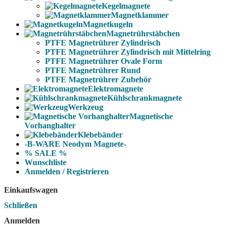
Kegelmagnete
Magnetklammer
Magnetkugeln
Magnetrührstäbchen
PTFE Magnetrührer Zylindrisch
PTFE Magnetrührer Zylindrisch mit Mittelring
PTFE Magnetrührer Ovale Form
PTFE Magnetrührer Rund
PTFE Magnetrührer Zubehör
Elektromagnete
Kühlschrankmagnete
Werkzeug
Magnetische
Vorhanghalter
Klebebänder
-B-WARE Neodym Magnete-
% SALE %
Wunschliste
Anmelden / Registrieren
Einkaufswagen
Schließen
Anmelden