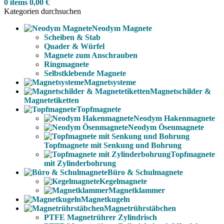
0
items
0,00
€
Kategorien durchsuchen
Neodym Magnete
Scheiben & Stab
Quader & Würfel
Magnete zum Anschrauben
Ringmagnete
Selbstklebende Magnete
Magnetsysteme
Magnetschilder &
Magnetetiketten
Topfmagnete
Neodym Hakenmagnete
Neodym Ösenmagnete
Topfmagnete mit Senkung und Bohrung
Topfmagnete
mit Zylinderbohrung
Büro & Schulmagnete
Kegelmagnete
Magnetklammer
Magnetkugeln
Magnetrührstäbchen
PTFE Magnetrührer Zylindrisch