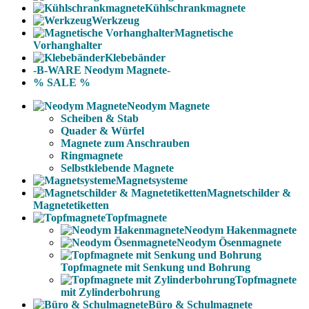
Kühlschrankmagnete
Werkzeug
Magnetische
Vorhanghalter
Klebebänder
-B-WARE Neodym Magnete-
% SALE %
Neodym Magnete
Scheiben & Stab
Quader & Würfel
Magnete zum Anschrauben
Ringmagnete
Selbstklebende Magnete
Magnetsysteme
Magnetschilder &
Magnetetiketten
Topfmagnete
Neodym Hakenmagnete
Neodym Ösenmagnete
Topfmagnete mit Senkung und Bohrung
Topfmagnete
mit Zylinderbohrung
Büro & Schulmagnete