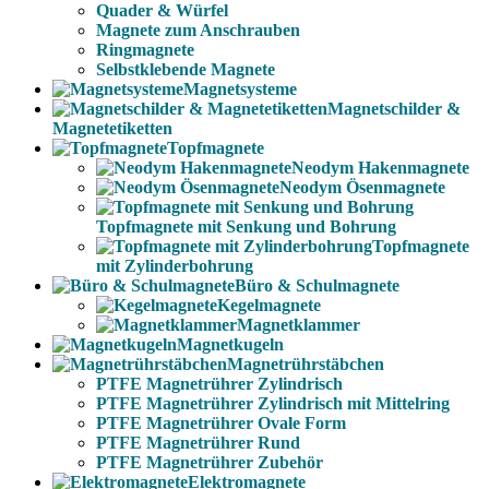
Quader & Würfel
Magnete zum Anschrauben
Ringmagnete
Selbstklebende Magnete
Magnetsysteme
Magnetschilder &
Magnetetiketten
Topfmagnete
Neodym Hakenmagnete
Neodym Ösenmagnete
Topfmagnete mit Senkung und Bohrung
Topfmagnete
mit Zylinderbohrung
Büro & Schulmagnete
Kegelmagnete
Magnetklammer
Magnetkugeln
Magnetrührstäbchen
PTFE Magnetrührer Zylindrisch
PTFE Magnetrührer Zylindrisch mit Mittelring
PTFE Magnetrührer Ovale Form
PTFE Magnetrührer Rund
PTFE Magnetrührer Zubehör
Elektromagnete