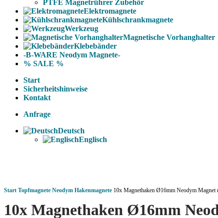
PTFE Magnetrührer Zubehör
Elektromagnete
Kühlschrankmagnete
Werkzeug
Magnetische Vorhanghalter
Klebebänder
-B-WARE Neodym Magnete-
% SALE %
Start
Sicherheitshinweise
Kontakt
Anfrage
Deutsch
Englisch
Start
Topfmagnete
Neodym Hakenmagnete
10x Magnethaken Ø16mm Neodym Magnet mi
10x Magnethaken Ø16mm Neody