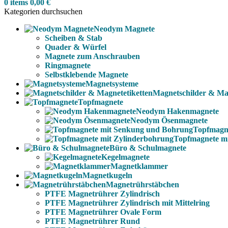
0
items
0,00
€
Kategorien durchsuchen
Neodym Magnete
Scheiben & Stab
Quader & Würfel
Magnete zum Anschrauben
Ringmagnete
Selbstklebende Magnete
Magnetsysteme
Magnetschilder & Mag
Topfmagnete
Neodym Hakenmagnete
Neodym Ösenmagnete
Topfmagn
Topfmagnete m
Büro & Schulmagnete
Kegelmagnete
Magnetklammer
Magnetkugeln
Magnetrührstäbchen
PTFE Magnetrührer Zylindrisch
PTFE Magnetrührer Zylindrisch mit Mittelring
PTFE Magnetrührer Ovale Form
PTFE Magnetrührer Rund