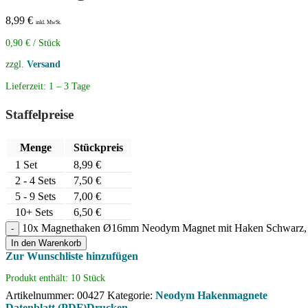
8,99
€
inkl. MwSt.
0,90
€
/
Stück
zzgl.
Versand
Lieferzeit:
1 – 3 Tage
Staffelpreise
Menge
Stückpreis
1
Set
8,99
€
2 - 4 Sets
7,50
€
5 - 9 Sets
7,00
€
10+ Sets
6,50
€
10x Magnethaken Ø16mm Neodym Magnet mit Haken Schwarz, 
In den Warenkorb
Zur Wunschliste hinzufügen
Produkt enthält: 10
Stück
Artikelnummer:
00427
Kategorie:
Neodym Hakenmagnete
Datenblatt (PDF)
Drucken