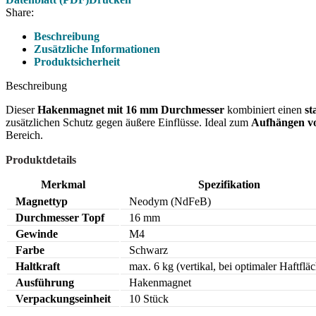
Share:
Beschreibung
Zusätzliche Informationen
Produktsicherheit
Beschreibung
Dieser
Hakenmagnet mit 16 mm Durchmesser
kombiniert einen
s
zusätzlichen Schutz gegen äußere Einflüsse. Ideal zum
Aufhängen vo
Bereich.
Produktdetails
Merkmal
Spezifikation
Magnettyp
Neodym (NdFeB)
Durchmesser Topf
16 mm
Gewinde
M4
Farbe
Schwarz
Haltkraft
max. 6 kg (vertikal, bei optimaler Haftflä
Ausführung
Hakenmagnet
Verpackungseinheit
10 Stück