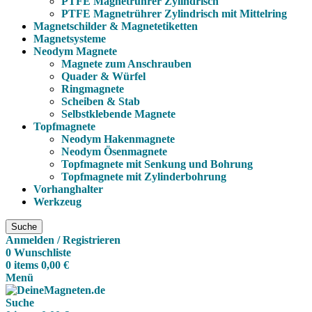
PTFE Magnetrührer Zylindrisch
PTFE Magnetrührer Zylindrisch mit Mittelring
Magnetschilder & Magnetetiketten
Magnetsysteme
Neodym Magnete
Magnete zum Anschrauben
Quader & Würfel
Ringmagnete
Scheiben & Stab
Selbstklebende Magnete
Topfmagnete
Neodym Hakenmagnete
Neodym Ösenmagnete
Topfmagnete mit Senkung und Bohrung
Topfmagnete mit Zylinderbohrung
Vorhanghalter
Werkzeug
Suche
Anmelden / Registrieren
0
Wunschliste
0
items
0,00
€
Menü
Suche