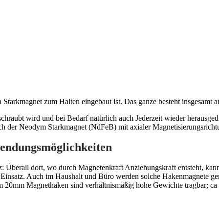
tarkmagnet zum Halten eingebaut ist. Das ganze besteht insgesamt au
chraubt wird und bei Bedarf natürlich auch Jederzeit wieder herausge
ich der Neodym Starkmagnet (NdFeB) mit axialer Magnetisierungsrichtu
wendungsmöglichkeiten
: Überall dort, wo durch Magnetenkraft Anziehungskraft entsteht, k
Einsatz. Auch im Haushalt und Büro werden solche Hakenmagnete gerne
m 20mm Magnethaken sind verhältnismäßig hohe Gewichte tragbar; ca 1