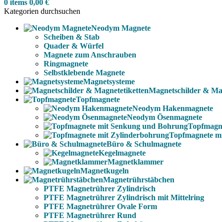
0
items
0,00
€
Kategorien durchsuchen
Neodym Magnete
Scheiben & Stab
Quader & Würfel
Magnete zum Anschrauben
Ringmagnete
Selbstklebende Magnete
Magnetsysteme
Magnetschilder & Mag
Topfmagnete
Neodym Hakenmagnete
Neodym Ösenmagnete
Topfmagn
Topfmagnete m
Büro & Schulmagnete
Kegelmagnete
Magnetklammer
Magnetkugeln
Magnetrührstäbchen
PTFE Magnetrührer Zylindrisch
PTFE Magnetrührer Zylindrisch mit Mittelring
PTFE Magnetrührer Ovale Form
PTFE Magnetrührer Rund