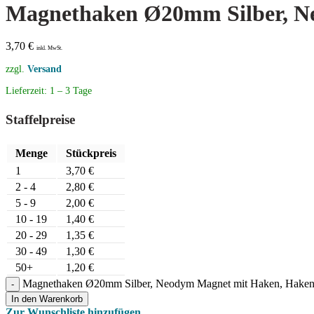
Magnethaken Ø20mm Silber, N
3,70
€
inkl. MwSt.
zzgl.
Versand
Lieferzeit:
1 – 3 Tage
Staffelpreise
Menge
Stückpreis
1
3,70
€
2 - 4
2,80
€
5 - 9
2,00
€
10 - 19
1,40
€
20 - 29
1,35
€
30 - 49
1,30
€
50+
1,20
€
Magnethaken Ø20mm Silber, Neodym Magnet mit Haken, Hake
In den Warenkorb
Zur Wunschliste hinzufügen