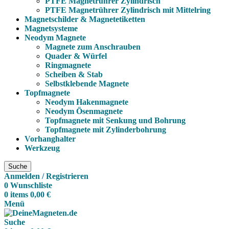
PTFE Magnetrührer Zylindrisch
PTFE Magnetrührer Zylindrisch mit Mittelring
Magnetschilder & Magnetetiketten
Magnetsysteme
Neodym Magnete
Magnete zum Anschrauben
Quader & Würfel
Ringmagnete
Scheiben & Stab
Selbstklebende Magnete
Topfmagnete
Neodym Hakenmagnete
Neodym Ösenmagnete
Topfmagnete mit Senkung und Bohrung
Topfmagnete mit Zylinderbohrung
Vorhanghalter
Werkzeug
Suche
Anmelden / Registrieren
0
Wunschliste
0
items
0,00
€
Menü
Suche