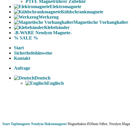
PTFE Magnetrührer Zubehör
Elektromagnete
Kühlschrankmagnete
Werkzeug
Magnetische Vorhanghalter
Klebebänder
-B-WARE Neodym Magnete-
% SALE %
Start
Sicherheitshinweise
Kontakt
Anfrage
Deutsch
Englisch
Start
Topfmagnete
Neodym Hakenmagnete
Magnethaken Ø20mm Silber, Neodym Magne