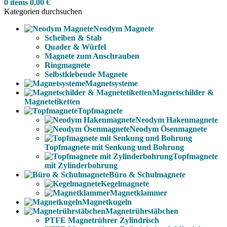
0
items
0,00
€
Kategorien durchsuchen
Neodym Magnete
Scheiben & Stab
Quader & Würfel
Magnete zum Anschrauben
Ringmagnete
Selbstklebende Magnete
Magnetsysteme
Magnetschilder &
Magnetetiketten
Topfmagnete
Neodym Hakenmagnete
Neodym Ösenmagnete
Topfmagnete mit Senkung und Bohrung
Topfmagnete
mit Zylinderbohrung
Büro & Schulmagnete
Kegelmagnete
Magnetklammer
Magnetkugeln
Magnetrührstäbchen
PTFE Magnetrührer Zylindrisch