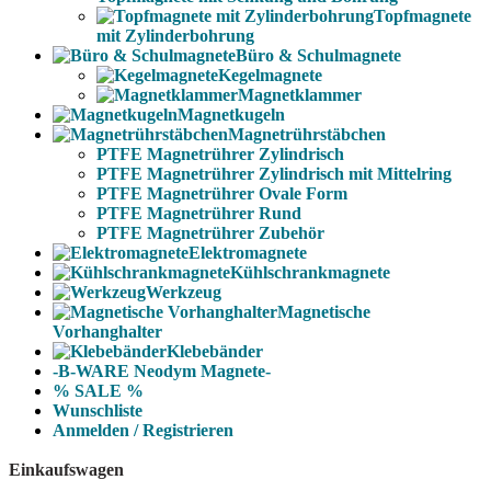
Topfmagnete
mit Zylinderbohrung
Büro & Schulmagnete
Kegelmagnete
Magnetklammer
Magnetkugeln
Magnetrührstäbchen
PTFE Magnetrührer Zylindrisch
PTFE Magnetrührer Zylindrisch mit Mittelring
PTFE Magnetrührer Ovale Form
PTFE Magnetrührer Rund
PTFE Magnetrührer Zubehör
Elektromagnete
Kühlschrankmagnete
Werkzeug
Magnetische
Vorhanghalter
Klebebänder
-B-WARE Neodym Magnete-
% SALE %
Wunschliste
Anmelden / Registrieren
Einkaufswagen