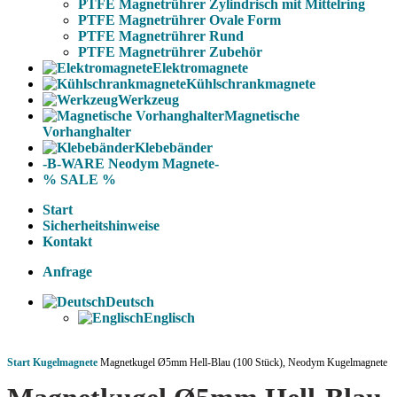
PTFE Magnetrührer Zylindrisch mit Mittelring
PTFE Magnetrührer Ovale Form
PTFE Magnetrührer Rund
PTFE Magnetrührer Zubehör
Elektromagnete
Kühlschrankmagnete
Werkzeug
Magnetische
Vorhanghalter
Klebebänder
-B-WARE Neodym Magnete-
% SALE %
Start
Sicherheitshinweise
Kontakt
Anfrage
Deutsch
Englisch
Start
Kugelmagnete
Magnetkugel Ø5mm Hell-Blau (100 Stück), Neodym Kugelmagnete