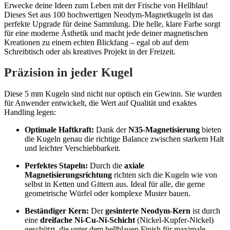
Erwecke deine Ideen zum Leben mit der Frische von Hellblau!
Dieses Set aus 100 hochwertigen Neodym-Magnetkugeln ist das
perfekte Upgrade für deine Sammlung. Die helle, klare Farbe sorgt
für eine moderne Ästhetik und macht jede deiner magnetischen
Kreationen zu einem echten Blickfang – egal ob auf dem
Schreibtisch oder als kreatives Projekt in der Freizeit.
Präzision in jeder Kugel
Diese 5 mm Kugeln sind nicht nur optisch ein Gewinn. Sie wurden
für Anwender entwickelt, die Wert auf Qualität und exaktes
Handling legen:
Optimale Haftkraft:
Dank der
N35-Magnetisierung
bieten
die Kugeln genau die richtige Balance zwischen starkem Halt
und leichter Verschiebbarkeit.
Perfektes Stapeln:
Durch die
axiale
Magnetisierungsrichtung
richten sich die Kugeln wie von
selbst in Ketten und Gittern aus. Ideal für alle, die gerne
geometrische Würfel oder komplexe Muster bauen.
Beständiger Kern:
Der
gesinterte Neodym-Kern
ist durch
eine
dreifache Ni-Cu-Ni-Schicht
(Nickel-Kupfer-Nickel)
geschützt, die unter dem hellblauen Finish für maximale