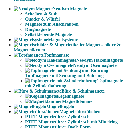
Neodym Magnete
Scheiben & Stab
Quader & Würfel
Magnete zum Anschrauben
Ringmagnete
Selbstklebende Magnete
Magnetsysteme
Magnetschilder &
Magnetetiketten
Topfmagnete
Neodym Hakenmagnete
Neodym Ösenmagnete
Topfmagnete mit Senkung und Bohrung
Topfmagnete
mit Zylinderbohrung
Büro & Schulmagnete
Kegelmagnete
Magnetklammer
Magnetkugeln
Magnetrührstäbchen
PTFE Magnetrührer Zylindrisch
PTFE Magnetrührer Zylindrisch mit Mittelring
PTFE Magnetrührer Ovale Form