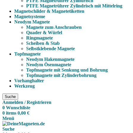
PTFE Magnetrührer Zylindrisch
PTFE Magnetrührer Zylindrisch mit Mittelring
Magnetschilder & Magnetetiketten
Magnetsysteme
Neodym Magnete
Magnete zum Anschrauben
Quader & Würfel
Ringmagnete
Scheiben & Stab
Selbstklebende Magnete
Topfmagnete
Neodym Hakenmagnete
Neodym Ösenmagnete
Topfmagnete mit Senkung und Bohrung
Topfmagnete mit Zylinderbohrung
Vorhanghalter
Werkzeug
Suche
Anmelden / Registrieren
0
Wunschliste
0
items
0,00
€
Menü
Suche