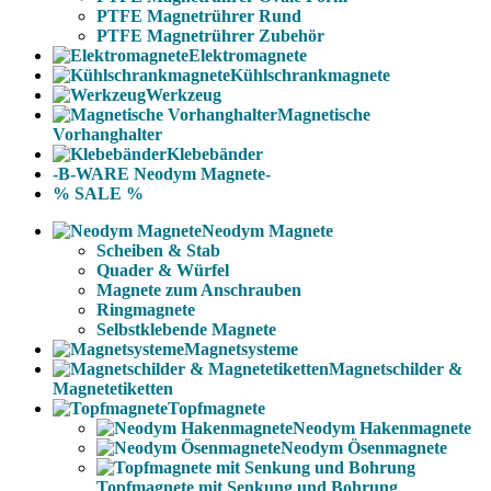
PTFE Magnetrührer Rund
PTFE Magnetrührer Zubehör
Elektromagnete
Kühlschrankmagnete
Werkzeug
Magnetische
Vorhanghalter
Klebebänder
-B-WARE Neodym Magnete-
% SALE %
Neodym Magnete
Scheiben & Stab
Quader & Würfel
Magnete zum Anschrauben
Ringmagnete
Selbstklebende Magnete
Magnetsysteme
Magnetschilder &
Magnetetiketten
Topfmagnete
Neodym Hakenmagnete
Neodym Ösenmagnete
Topfmagnete mit Senkung und Bohrung