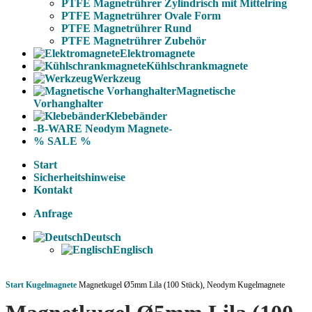
PTFE Magnetrührer Zylindrisch mit Mittelring
PTFE Magnetrührer Ovale Form
PTFE Magnetrührer Rund
PTFE Magnetrührer Zubehör
Elektromagnete
Kühlschrankmagnete
Werkzeug
Magnetische
Vorhanghalter
Klebebänder
-B-WARE Neodym Magnete-
% SALE %
Start
Sicherheitshinweise
Kontakt
Anfrage
Deutsch
Englisch
Start
Kugelmagnete
Magnetkugel Ø5mm Lila (100 Stück), Neodym Kugelmagnete