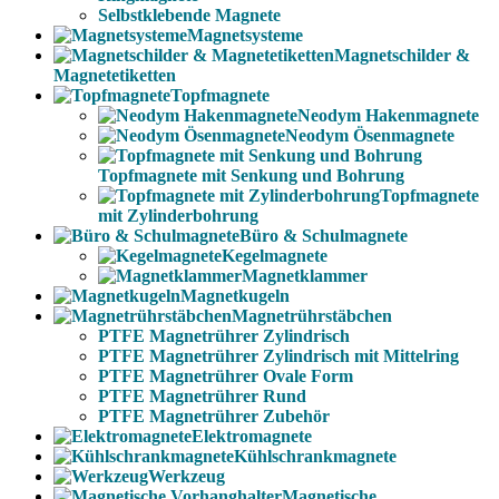
Selbstklebende Magnete
Magnetsysteme
Magnetschilder &
Magnetetiketten
Topfmagnete
Neodym Hakenmagnete
Neodym Ösenmagnete
Topfmagnete mit Senkung und Bohrung
Topfmagnete
mit Zylinderbohrung
Büro & Schulmagnete
Kegelmagnete
Magnetklammer
Magnetkugeln
Magnetrührstäbchen
PTFE Magnetrührer Zylindrisch
PTFE Magnetrührer Zylindrisch mit Mittelring
PTFE Magnetrührer Ovale Form
PTFE Magnetrührer Rund
PTFE Magnetrührer Zubehör
Elektromagnete
Kühlschrankmagnete
Werkzeug
Magnetische