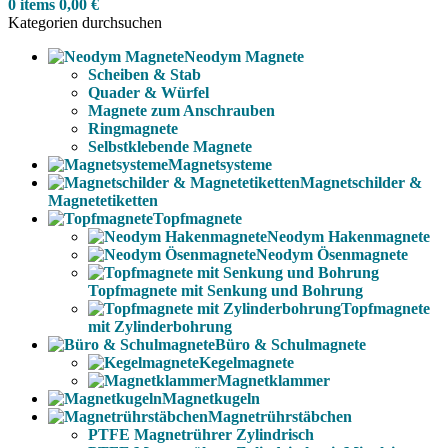
0
items
0,00
€
Kategorien durchsuchen
Neodym Magnete
Scheiben & Stab
Quader & Würfel
Magnete zum Anschrauben
Ringmagnete
Selbstklebende Magnete
Magnetsysteme
Magnetschilder &
Magnetetiketten
Topfmagnete
Neodym Hakenmagnete
Neodym Ösenmagnete
Topfmagnete mit Senkung und Bohrung
Topfmagnete
mit Zylinderbohrung
Büro & Schulmagnete
Kegelmagnete
Magnetklammer
Magnetkugeln
Magnetrührstäbchen
PTFE Magnetrührer Zylindrisch