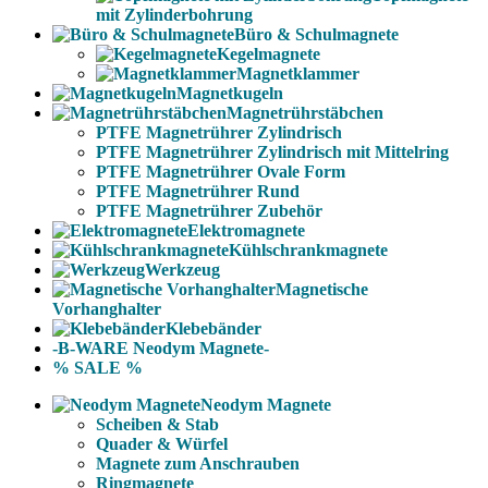
mit Zylinderbohrung
Büro & Schulmagnete
Kegelmagnete
Magnetklammer
Magnetkugeln
Magnetrührstäbchen
PTFE Magnetrührer Zylindrisch
PTFE Magnetrührer Zylindrisch mit Mittelring
PTFE Magnetrührer Ovale Form
PTFE Magnetrührer Rund
PTFE Magnetrührer Zubehör
Elektromagnete
Kühlschrankmagnete
Werkzeug
Magnetische
Vorhanghalter
Klebebänder
-B-WARE Neodym Magnete-
% SALE %
Neodym Magnete
Scheiben & Stab
Quader & Würfel
Magnete zum Anschrauben
Ringmagnete