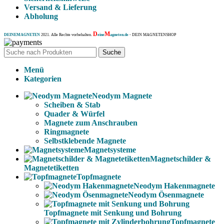
Versand & Lieferung
Abholung
D
M
DEINEMAGNETEN
2021. Alle Rechte vorbehalten.
eine
agneten.de
- DEIN MAGNETENSHOP
Suche
Menü
Kategorien
Neodym Magnete
Scheiben & Stab
Quader & Würfel
Magnete zum Anschrauben
Ringmagnete
Selbstklebende Magnete
Magnetsysteme
Magnetschilder &
Magnetetiketten
Topfmagnete
Neodym Hakenmagnete
Neodym Ösenmagnete
Topfmagnete mit Senkung und Bohrung
Topfmagnete