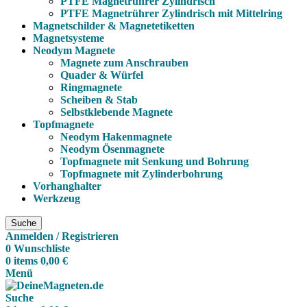
PTFE Magnetrührer Zylindrisch
PTFE Magnetrührer Zylindrisch mit Mittelring
Magnetschilder & Magnetetiketten
Magnetsysteme
Neodym Magnete
Magnete zum Anschrauben
Quader & Würfel
Ringmagnete
Scheiben & Stab
Selbstklebende Magnete
Topfmagnete
Neodym Hakenmagnete
Neodym Ösenmagnete
Topfmagnete mit Senkung und Bohrung
Topfmagnete mit Zylinderbohrung
Vorhanghalter
Werkzeug
Suche
Anmelden / Registrieren
0
Wunschliste
0
items
0,00
€
Menü
Suche