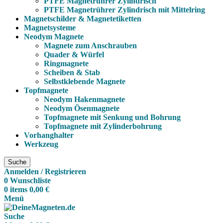
PTFE Magnetrührer Zylindrisch
PTFE Magnetrührer Zylindrisch mit Mittelring
Magnetschilder & Magnetetiketten
Magnetsysteme
Neodym Magnete
Magnete zum Anschrauben
Quader & Würfel
Ringmagnete
Scheiben & Stab
Selbstklebende Magnete
Topfmagnete
Neodym Hakenmagnete
Neodym Ösenmagnete
Topfmagnete mit Senkung und Bohrung
Topfmagnete mit Zylinderbohrung
Vorhanghalter
Werkzeug
Suche
Anmelden / Registrieren
0
Wunschliste
0
items
0,00
€
Menü
Suche