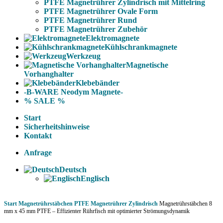
PTFE Magnetrührer Zylindrisch mit Mittelring
PTFE Magnetrührer Ovale Form
PTFE Magnetrührer Rund
PTFE Magnetrührer Zubehör
Elektromagnete
Kühlschrankmagnete
Werkzeug
Magnetische
Vorhanghalter
Klebebänder
-B-WARE Neodym Magnete-
% SALE %
Start
Sicherheitshinweise
Kontakt
Anfrage
Deutsch
Englisch
Start
Magnetrührstäbchen
PTFE Magnetrührer Zylindrisch
Magnetrührstäbchen 8
mm x 45 mm PTFE – Effizienter Rührfisch mit optimierter Strömungsdynamik