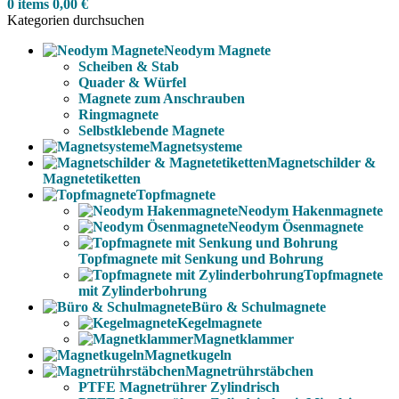
0
items
0,00
€
Kategorien durchsuchen
Neodym Magnete
Scheiben & Stab
Quader & Würfel
Magnete zum Anschrauben
Ringmagnete
Selbstklebende Magnete
Magnetsysteme
Magnetschilder &
Magnetetiketten
Topfmagnete
Neodym Hakenmagnete
Neodym Ösenmagnete
Topfmagnete mit Senkung und Bohrung
Topfmagnete
mit Zylinderbohrung
Büro & Schulmagnete
Kegelmagnete
Magnetklammer
Magnetkugeln
Magnetrührstäbchen
PTFE Magnetrührer Zylindrisch