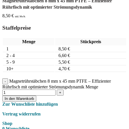
Magnetrührstäbchen 8 mm x 45 mm PTFE – Effizienter
Rührfisch mit optimierter Strömungsdynamik
8,50
€
inkl. MwSt.
Staffelpreise
Menge
Stückpreis
1
8,50
€
2 - 4
6,60
€
5 - 9
5,50
€
10+
4,70
€
Magnetrührstäbchen 8 mm x 45 mm PTFE – Effizienter
Rührfisch mit optimierter Strömungsdynamik Menge
In den Warenkorb
Zur Wunschliste hinzufügen
Vertrag widerrufen
Shop
0
Wunschliste