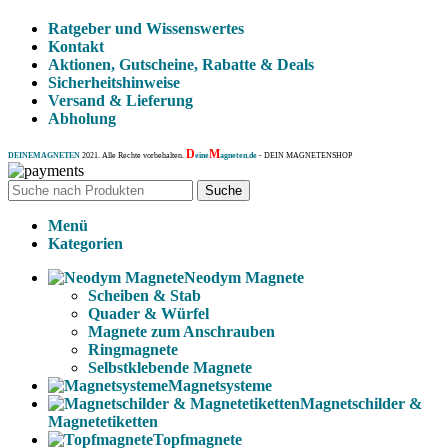
Ratgeber und Wissenswertes
Kontakt
Aktionen, Gutscheine, Rabatte & Deals
Sicherheitshinweise
Versand & Lieferung
Abholung
D
M
DEINEMAGNETEN
2021. Alle Rechte vorbehalten.
eine
agneten.de
- DEIN MAGNETENSHOP
Suche
Menü
Kategorien
Neodym Magnete
Scheiben & Stab
Quader & Würfel
Magnete zum Anschrauben
Ringmagnete
Selbstklebende Magnete
Magnetsysteme
Magnetschilder &
Magnetetiketten
Topfmagnete