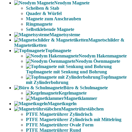
Neodym Magnete
Scheiben & Stab
Quader & Würfel
Magnete zum Anschrauben
Ringmagnete
Selbstklebende Magnete
Magnetsysteme
Magnetschilder &
Magnetetiketten
Topfmagnete
Neodym Hakenmagnete
Neodym Ösenmagnete
Topfmagnete mit Senkung und Bohrung
Topfmagnete
mit Zylinderbohrung
Büro & Schulmagnete
Kegelmagnete
Magnetklammer
Magnetkugeln
Magnetrührstäbchen
PTFE Magnetrührer Zylindrisch
PTFE Magnetrührer Zylindrisch mit Mittelring
PTFE Magnetrührer Ovale Form
PTFE Magnetrührer Rund