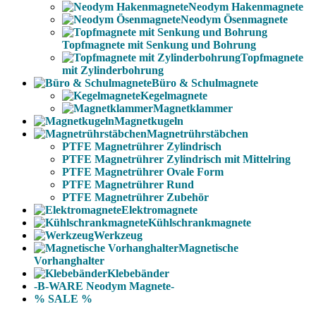
Neodym Hakenmagnete
Neodym Ösenmagnete
Topfmagnete mit Senkung und Bohrung
Topfmagnete
mit Zylinderbohrung
Büro & Schulmagnete
Kegelmagnete
Magnetklammer
Magnetkugeln
Magnetrührstäbchen
PTFE Magnetrührer Zylindrisch
PTFE Magnetrührer Zylindrisch mit Mittelring
PTFE Magnetrührer Ovale Form
PTFE Magnetrührer Rund
PTFE Magnetrührer Zubehör
Elektromagnete
Kühlschrankmagnete
Werkzeug
Magnetische
Vorhanghalter
Klebebänder
-B-WARE Neodym Magnete-
% SALE %