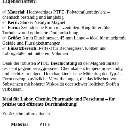
Eigenschaften:
✅
Material:
Hochwertiges PTFE (Polytetrafluorethylen) –
chemisch beständig und langlebig
✅
Kern:
Starker Neodym Magnet
✅
Form:
Zylindrische Form mit zentralem Ring für erhöhte
Turbulenz und optimierte Durchmischung
✅
Größe:
8 mm Durchmesser, 45 mm Länge – ideal für mittelgroße
Gefäße und Flüssigkeitsmengen
✅
Einsatzbereich:
Perfekt für Bechergläser, Kolben und
Laborgefäße mit mittlerem Volumen
Dank der robusten
PTFE-Beschichtung
ist der Magnetrührstab
resistent gegenüber aggressiven Chemikalien, temperaturbeständig
und leicht zu reinigen. Der charakteristische Mittelring der Typ-C-
Form erzeugt zusätzliche Verwirbelungen, die das Mischen von
Substanzen mit höherer Viskosität oder schwer löslichen Stoffen
verbessern.
Ideal für Labor, Chemie, Pharmazie und Forschung – für
präzise und effiziente Durchmischung!
Zusätzliche Informationen
Material
PTFE