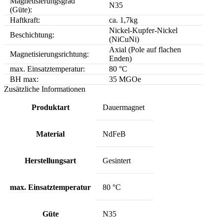
Magnetisierungsgrad
N35
(Güte):
Haftkraft:
ca. 1,7kg
Nickel-Kupfer-Nickel
Beschichtung:
(NiCuNi)
Axial (Pole auf flachen
Magnetisierungsrichtung:
Enden)
max. Einsatztemperatur:
80 °C
BH max:
35 MGOe
Zusätzliche Informationen
Produktart
Dauermagnet
Material
NdFeB
Herstellungsart
Gesintert
max. Einsatztemperatur
80 °C
Güte
N35