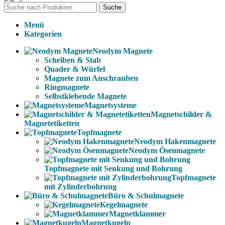
Suche
Menü
Kategorien
Neodym Magnete
Scheiben & Stab
Quader & Würfel
Magnete zum Anschrauben
Ringmagnete
Selbstklebende Magnete
Magnetsysteme
Magnetschilder &
Magnetetiketten
Topfmagnete
Neodym Hakenmagnete
Neodym Ösenmagnete
Topfmagnete mit Senkung und Bohrung
Topfmagnete
mit Zylinderbohrung
Büro & Schulmagnete
Kegelmagnete
Magnetklammer
Magnetkugeln