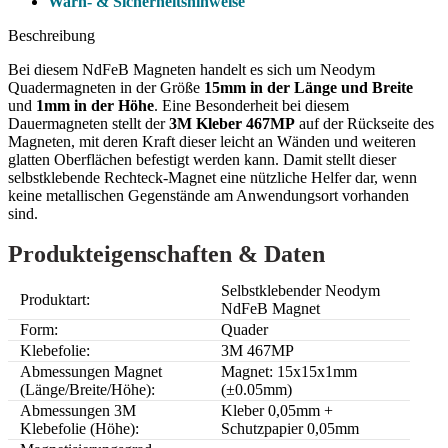
Warn- & Sicherheitshinweise
Beschreibung
Bei diesem NdFeB Magneten handelt es sich um Neodym
Quadermagneten in der Größe
15mm in der Länge und Breite
und
1mm in der Höhe
. Eine Besonderheit bei diesem
Dauermagneten stellt der
3M Kleber 467MP
auf der Rückseite des
Magneten, mit deren Kraft dieser leicht an Wänden und weiteren
glatten Oberflächen befestigt werden kann. Damit stellt dieser
selbstklebende Rechteck-Magnet eine nützliche Helfer dar, wenn
keine metallischen Gegenstände am Anwendungsort vorhanden
sind.
Produkteigenschaften & Daten
Selbstklebender Neodym
Produktart:
NdFeB Magnet
Form:
Quader
Klebefolie:
3M 467MP
Abmessungen Magnet
Magnet: 15x15x1mm
(Länge/Breite/Höhe):
(±0.05mm)
Abmessungen 3M
Kleber 0,05mm +
Klebefolie (Höhe):
Schutzpapier 0,05mm