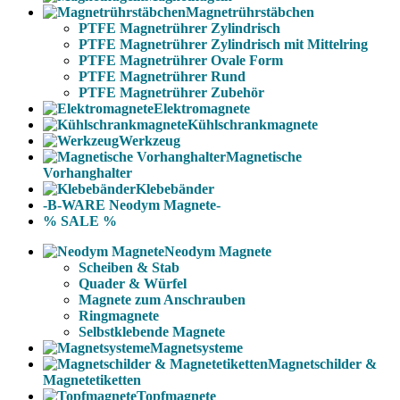
Magnetrührstäbchen
PTFE Magnetrührer Zylindrisch
PTFE Magnetrührer Zylindrisch mit Mittelring
PTFE Magnetrührer Ovale Form
PTFE Magnetrührer Rund
PTFE Magnetrührer Zubehör
Elektromagnete
Kühlschrankmagnete
Werkzeug
Magnetische
Vorhanghalter
Klebebänder
-B-WARE Neodym Magnete-
% SALE %
Neodym Magnete
Scheiben & Stab
Quader & Würfel
Magnete zum Anschrauben
Ringmagnete
Selbstklebende Magnete
Magnetsysteme
Magnetschilder &
Magnetetiketten
Topfmagnete