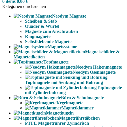
0
items
0,00
€
Kategorien durchsuchen
Neodym Magnete
Scheiben & Stab
Quader & Würfel
Magnete zum Anschrauben
Ringmagnete
Selbstklebende Magnete
Magnetsysteme
Magnetschilder &
Magnetetiketten
Topfmagnete
Neodym Hakenmagnete
Neodym Ösenmagnete
Topfmagnete mit Senkung und Bohrung
Topfmagnete
mit Zylinderbohrung
Büro & Schulmagnete
Kegelmagnete
Magnetklammer
Magnetkugeln
Magnetrührstäbchen
PTFE Magnetrührer Zylindrisch