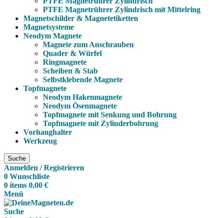
PTFE Magnetrührer Zylindrisch
PTFE Magnetrührer Zylindrisch mit Mittelring
Magnetschilder & Magnetetiketten
Magnetsysteme
Neodym Magnete
Magnete zum Anschrauben
Quader & Würfel
Ringmagnete
Scheiben & Stab
Selbstklebende Magnete
Topfmagnete
Neodym Hakenmagnete
Neodym Ösenmagnete
Topfmagnete mit Senkung und Bohrung
Topfmagnete mit Zylinderbohrung
Vorhanghalter
Werkzeug
Suche
Anmelden / Registrieren
0
Wunschliste
0
items
0,00
€
Menü
Suche