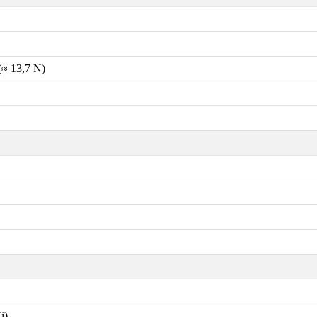
(≈ 13,7 N)
i)