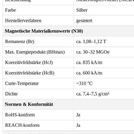
Farbe
Silber
Herstellerverfahren
gesintert
Magnetische Materialkennwerte (N30)
Remanenz (Br)
ca. 1,08–1,12 T
Max. Energieprodukt (BHmax)
ca. 30–32 MGOe
Koerzitivfeldstärke (HcJ)
ca. 835 kA/m
Koerzitivfeldstärke (HcB)
ca. 600 kA/m
Curie-Temperatur
~310 °C
Dichte
ca. 7,4–7,5 g/cm³
Normen & Konformität
RoHS-konform
Ja
REACH-konform
Ja