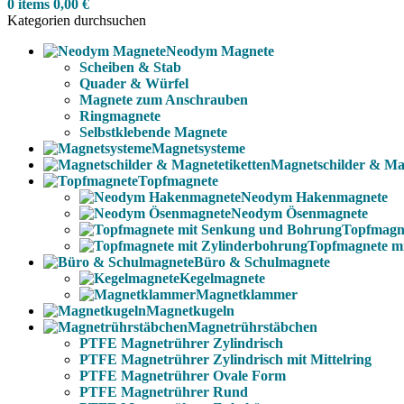
0
items
0,00
€
Kategorien durchsuchen
Neodym Magnete
Scheiben & Stab
Quader & Würfel
Magnete zum Anschrauben
Ringmagnete
Selbstklebende Magnete
Magnetsysteme
Magnetschilder & Mag
Topfmagnete
Neodym Hakenmagnete
Neodym Ösenmagnete
Topfmagn
Topfmagnete m
Büro & Schulmagnete
Kegelmagnete
Magnetklammer
Magnetkugeln
Magnetrührstäbchen
PTFE Magnetrührer Zylindrisch
PTFE Magnetrührer Zylindrisch mit Mittelring
PTFE Magnetrührer Ovale Form
PTFE Magnetrührer Rund