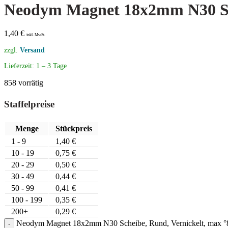
Neodym Magnet 18x2mm N30 Sch
1,40
€
inkl. MwSt.
zzgl.
Versand
Lieferzeit:
1 – 3 Tage
858 vorrätig
Staffelpreise
Menge
Stückpreis
1 - 9
1,40
€
10 - 19
0,75
€
20 - 29
0,50
€
30 - 49
0,44
€
50 - 99
0,41
€
100 - 199
0,35
€
200+
0,29
€
Neodym Magnet 18x2mm N30 Scheibe, Rund, Vernickelt, max 