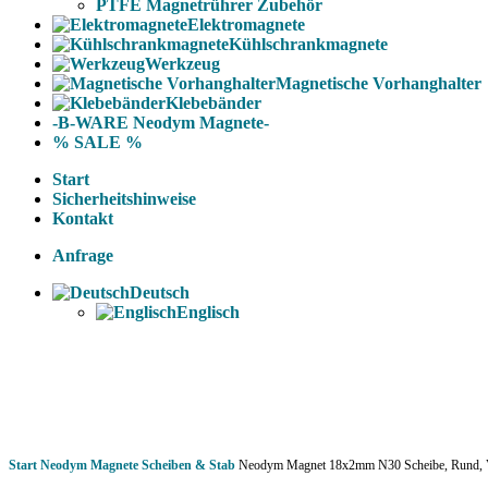
PTFE Magnetrührer Zubehör
Elektromagnete
Kühlschrankmagnete
Werkzeug
Magnetische Vorhanghalter
Klebebänder
-B-WARE Neodym Magnete-
% SALE %
Start
Sicherheitshinweise
Kontakt
Anfrage
Deutsch
Englisch
Start
Neodym Magnete
Scheiben & Stab
Neodym Magnet 18x2mm N30 Scheibe, Rund, Ve