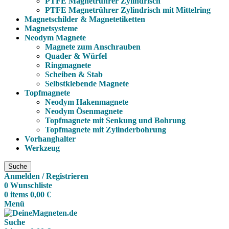
PTFE Magnetrührer Zylindrisch
PTFE Magnetrührer Zylindrisch mit Mittelring
Magnetschilder & Magnetetiketten
Magnetsysteme
Neodym Magnete
Magnete zum Anschrauben
Quader & Würfel
Ringmagnete
Scheiben & Stab
Selbstklebende Magnete
Topfmagnete
Neodym Hakenmagnete
Neodym Ösenmagnete
Topfmagnete mit Senkung und Bohrung
Topfmagnete mit Zylinderbohrung
Vorhanghalter
Werkzeug
Suche
Anmelden / Registrieren
0
Wunschliste
0
items
0,00
€
Menü
Suche