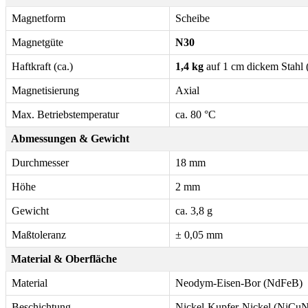
Magnetform
Scheibe
Magnetgüte
N30
Haftkraft (ca.)
1,4 kg
auf 1 cm dickem Stahl 
Magnetisierung
Axial
Max. Betriebstemperatur
ca. 80 °C
Abmessungen & Gewicht
Durchmesser
18 mm
Höhe
2 mm
Gewicht
ca. 3,8 g
Maßtoleranz
± 0,05 mm
Material & Oberfläche
Material
Neodym-Eisen-Bor (NdFeB)
Beschichtung
Nickel-Kupfer-Nickel (NiCuN