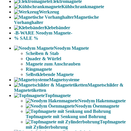
Elektromagnete
Kühlschrankmagnete
Werkzeug
Magnetische
Vorhanghalter
Klebebänder
-B-WARE Neodym Magnete-
% SALE %
Neodym Magnete
Scheiben & Stab
Quader & Würfel
Magnete zum Anschrauben
Ringmagnete
Selbstklebende Magnete
Magnetsysteme
Magnetschilder &
Magnetetiketten
Topfmagnete
Neodym Hakenmagnete
Neodym Ösenmagnete
Topfmagnete mit Senkung und Bohrung
Topfmagnete
mit Zylinderbohrung