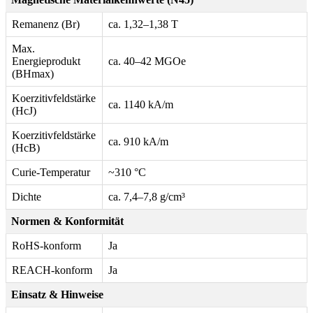
Remanenz (Br)
ca. 1,32–1,38 T
Max.
Energieprodukt
ca. 40–42 MGOe
(BHmax)
Koerzitivfeldstärke
ca. 1140 kA/m
(HcJ)
Koerzitivfeldstärke
ca. 910 kA/m
(HcB)
Curie-Temperatur
~310 °C
Dichte
ca. 7,4–7,8 g/cm³
Normen & Konformität
RoHS-konform
Ja
REACH-konform
Ja
Einsatz & Hinweise