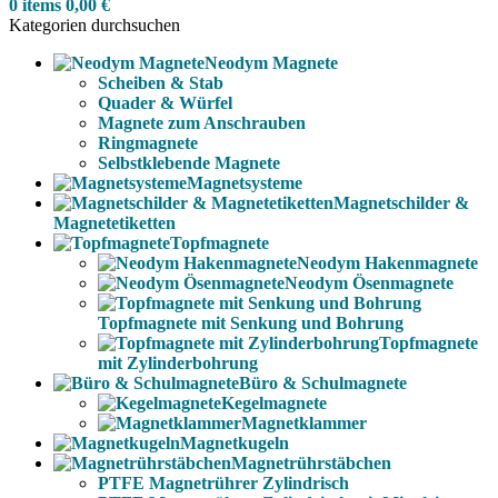
0
items
0,00
€
Kategorien durchsuchen
Neodym Magnete
Scheiben & Stab
Quader & Würfel
Magnete zum Anschrauben
Ringmagnete
Selbstklebende Magnete
Magnetsysteme
Magnetschilder &
Magnetetiketten
Topfmagnete
Neodym Hakenmagnete
Neodym Ösenmagnete
Topfmagnete mit Senkung und Bohrung
Topfmagnete
mit Zylinderbohrung
Büro & Schulmagnete
Kegelmagnete
Magnetklammer
Magnetkugeln
Magnetrührstäbchen
PTFE Magnetrührer Zylindrisch