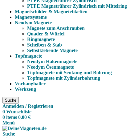
PTFE Magnetrührer Zylindrisch
PTFE Magnetrührer Zylindrisch mit Mittelring
Magnetschilder & Magnetetiketten
Magnetsysteme
Neodym Magnete
Magnete zum Anschrauben
Quader & Würfel
Ringmagnete
Scheiben & Stab
Selbstklebende Magnete
Topfmagnete
Neodym Hakenmagnete
Neodym Ösenmagnete
Topfmagnete mit Senkung und Bohrung
Topfmagnete mit Zylinderbohrung
Vorhanghalter
Werkzeug
Suche
Anmelden / Registrieren
0
Wunschliste
0
items
0,00
€
Menü
Suche