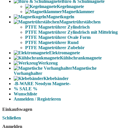
Büro & Schulmagnete
Kegelmagnete
Magnetklammer
Magnetkugeln
Magnetrührstäbchen
PTFE Magnetrührer Zylindrisch
PTFE Magnetrührer Zylindrisch mit Mittelring
PTFE Magnetrührer Ovale Form
PTFE Magnetrührer Rund
PTFE Magnetrührer Zubehör
Elektromagnete
Kühlschrankmagnete
Werkzeug
Magnetische
Vorhanghalter
Klebebänder
-B-WARE Neodym Magnete-
% SALE %
Wunschliste
Anmelden / Registrieren
Einkaufswagen
Schließen
Anmelden