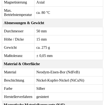
Magnetisierung
Axial
Max.
ca. 80 °C
Betriebstemperatur
Abmessungen & Gewicht
Durchmesser
50 mm
Höhe / Dicke
15 mm
Gewicht
ca. 275 g
Maßtoleranz
± 0,05 mm
Material & Oberfläche
Material
Neodym-Eisen-Bor (NdFeB)
Beschichtung
Nickel-Kupfer-Nickel (NiCuNi)
Farbe
Silber
Herstellerverfahren
gesintert
Magnetische Materialkennwerte (N45)