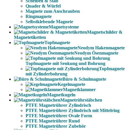
Scheiben & Stab
Quader & Würfel
Magnete zum Anschrauben
Ringmagnete
Selbstklebende Magnete
Magnetsysteme
Magnetschilder &
Magnetetiketten
Topfmagnete
Neodym Hakenmagnete
Neodym Ösenmagnete
Topfmagnete mit Senkung und Bohrung
Topfmagnete
mit Zylinderbohrung
Büro & Schulmagnete
Kegelmagnete
Magnetklammer
Magnetkugeln
Magnetrührstäbchen
PTFE Magnetrührer Zylindrisch
PTFE Magnetrührer Zylindrisch mit Mittelring
PTFE Magnetrührer Ovale Form
PTFE Magnetrührer Rund
PTFE Magnetrührer Zubehör