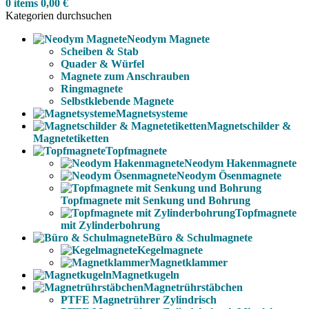
0
items
0,00
€
Kategorien durchsuchen
Neodym Magnete
Scheiben & Stab
Quader & Würfel
Magnete zum Anschrauben
Ringmagnete
Selbstklebende Magnete
Magnetsysteme
Magnetschilder &
Magnetetiketten
Topfmagnete
Neodym Hakenmagnete
Neodym Ösenmagnete
Topfmagnete mit Senkung und Bohrung
Topfmagnete
mit Zylinderbohrung
Büro & Schulmagnete
Kegelmagnete
Magnetklammer
Magnetkugeln
Magnetrührstäbchen
PTFE Magnetrührer Zylindrisch