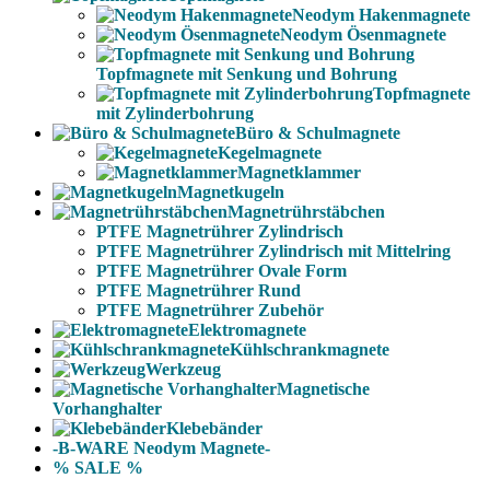
Neodym Hakenmagnete
Neodym Ösenmagnete
Topfmagnete mit Senkung und Bohrung
Topfmagnete
mit Zylinderbohrung
Büro & Schulmagnete
Kegelmagnete
Magnetklammer
Magnetkugeln
Magnetrührstäbchen
PTFE Magnetrührer Zylindrisch
PTFE Magnetrührer Zylindrisch mit Mittelring
PTFE Magnetrührer Ovale Form
PTFE Magnetrührer Rund
PTFE Magnetrührer Zubehör
Elektromagnete
Kühlschrankmagnete
Werkzeug
Magnetische
Vorhanghalter
Klebebänder
-B-WARE Neodym Magnete-
% SALE %