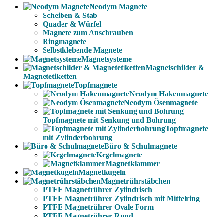
Neodym Magnete
Scheiben & Stab
Quader & Würfel
Magnete zum Anschrauben
Ringmagnete
Selbstklebende Magnete
Magnetsysteme
Magnetschilder &
Magnetetiketten
Topfmagnete
Neodym Hakenmagnete
Neodym Ösenmagnete
Topfmagnete mit Senkung und Bohrung
Topfmagnete
mit Zylinderbohrung
Büro & Schulmagnete
Kegelmagnete
Magnetklammer
Magnetkugeln
Magnetrührstäbchen
PTFE Magnetrührer Zylindrisch
PTFE Magnetrührer Zylindrisch mit Mittelring
PTFE Magnetrührer Ovale Form
PTFE Magnetrührer Rund