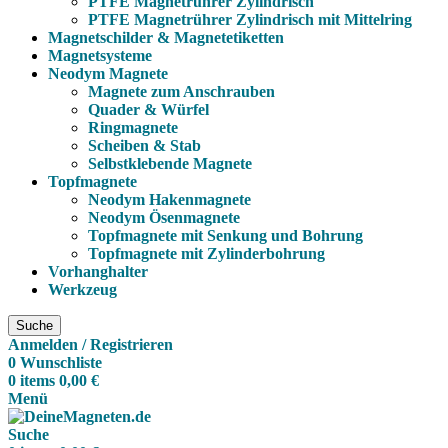
PTFE Magnetrührer Zylindrisch
PTFE Magnetrührer Zylindrisch mit Mittelring
Magnetschilder & Magnetetiketten
Magnetsysteme
Neodym Magnete
Magnete zum Anschrauben
Quader & Würfel
Ringmagnete
Scheiben & Stab
Selbstklebende Magnete
Topfmagnete
Neodym Hakenmagnete
Neodym Ösenmagnete
Topfmagnete mit Senkung und Bohrung
Topfmagnete mit Zylinderbohrung
Vorhanghalter
Werkzeug
Suche
Anmelden / Registrieren
0
Wunschliste
0
items
0,00
€
Menü
Suche