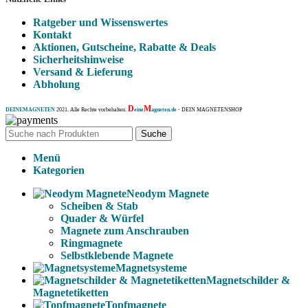
Ratgeber und Wissenswertes
Kontakt
Aktionen, Gutscheine, Rabatte & Deals
Sicherheitshinweise
Versand & Lieferung
Abholung
D
M
DEINEMAGNETEN
2021. Alle Rechte vorbehalten.
eine
agneten.de
- DEIN MAGNETENSHOP
Suche
Menü
Kategorien
Neodym Magnete
Scheiben & Stab
Quader & Würfel
Magnete zum Anschrauben
Ringmagnete
Selbstklebende Magnete
Magnetsysteme
Magnetschilder &
Magnetetiketten
Topfmagnete