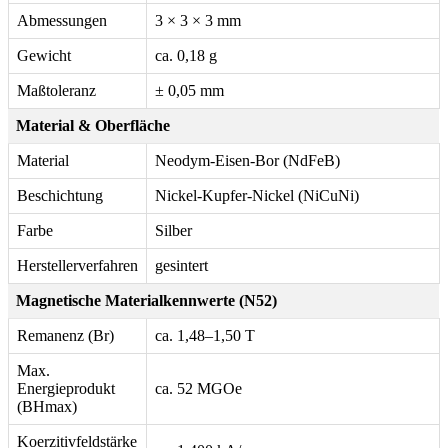
Abmessungen
3 × 3 × 3 mm
Gewicht
ca. 0,18 g
Maßtoleranz
± 0,05 mm
Material & Oberfläche
Material
Neodym-Eisen-Bor (NdFeB)
Beschichtung
Nickel-Kupfer-Nickel (NiCuNi)
Farbe
Silber
Herstellerverfahren
gesintert
Magnetische Materialkennwerte (N52)
Remanenz (Br)
ca. 1,48–1,50 T
Max.
Energieprodukt
ca. 52 MGOe
(BHmax)
Koerzitivfeldstärke