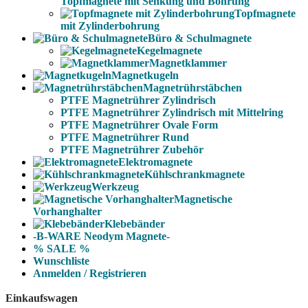
Topfmagnete mit Senkung und Bohrung
Topfmagnete
mit Zylinderbohrung
Büro & Schulmagnete
Kegelmagnete
Magnetklammer
Magnetkugeln
Magnetrührstäbchen
PTFE Magnetrührer Zylindrisch
PTFE Magnetrührer Zylindrisch mit Mittelring
PTFE Magnetrührer Ovale Form
PTFE Magnetrührer Rund
PTFE Magnetrührer Zubehör
Elektromagnete
Kühlschrankmagnete
Werkzeug
Magnetische
Vorhanghalter
Klebebänder
-B-WARE Neodym Magnete-
% SALE %
Wunschliste
Anmelden / Registrieren
Einkaufswagen