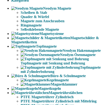
Kategorien
Neodym Magnete
Scheiben & Stab
Quader & Würfel
Magnete zum Anschrauben
Ringmagnete
Selbstklebende Magnete
Magnetsysteme
Magnetschilder &
Magnetetiketten
Topfmagnete
Neodym Hakenmagnete
Neodym Ösenmagnete
Topfmagnete mit Senkung und Bohrung
Topfmagnete
mit Zylinderbohrung
Büro & Schulmagnete
Kegelmagnete
Magnetklammer
Magnetkugeln
Magnetrührstäbchen
PTFE Magnetrührer Zylindrisch
PTFE Magnetrührer Zylindrisch mit Mittelring