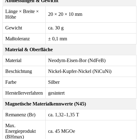
Abmessungen & Gewicht
Länge × Breite ×
20 × 20 × 10 mm
Höhe
Gewicht
ca. 30 g
Maßtoleranz
± 0,1 mm
Material & Oberfläche
Material
Neodym-Eisen-Bor (NdFeB)
Beschichtung
Nickel-Kupfer-Nickel (NiCuNi)
Farbe
Silber
Herstellerverfahren
gesintert
Magnetische Materialkennwerte (N45)
Remanenz (Br)
ca. 1,32–1,35 T
Max.
Energieprodukt
ca. 45 MGOe
(BHmax)