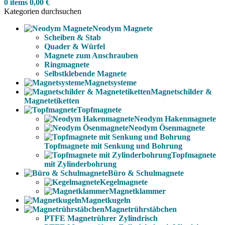
0
items
0,00
€
Kategorien durchsuchen
Neodym Magnete
Scheiben & Stab
Quader & Würfel
Magnete zum Anschrauben
Ringmagnete
Selbstklebende Magnete
Magnetsysteme
Magnetschilder &
Magnetetiketten
Topfmagnete
Neodym Hakenmagnete
Neodym Ösenmagnete
Topfmagnete mit Senkung und Bohrung
Topfmagnete
mit Zylinderbohrung
Büro & Schulmagnete
Kegelmagnete
Magnetklammer
Magnetkugeln
Magnetrührstäbchen
PTFE Magnetrührer Zylindrisch