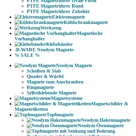
PTFE Magnetrührer Ovale Form
PTFE Magnetrührer Rund
PTFE Magnetrührer Zubehör
Elektromagnete
Kühlschrankmagnete
Werkzeug
Magnetische
Vorhanghalter
Klebebänder
-B-WARE Neodym Magnete-
% SALE %
Neodym Magnete
Scheiben & Stab
Quader & Würfel
Magnete zum Anschrauben
Ringmagnete
Selbstklebende Magnete
Magnetsysteme
Magnetschilder &
Magnetetiketten
Topfmagnete
Neodym Hakenmagnete
Neodym Ösenmagnete