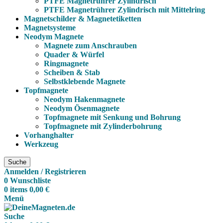
PTFE Magnetrührer Zylindrisch
PTFE Magnetrührer Zylindrisch mit Mittelring
Magnetschilder & Magnetetiketten
Magnetsysteme
Neodym Magnete
Magnete zum Anschrauben
Quader & Würfel
Ringmagnete
Scheiben & Stab
Selbstklebende Magnete
Topfmagnete
Neodym Hakenmagnete
Neodym Ösenmagnete
Topfmagnete mit Senkung und Bohrung
Topfmagnete mit Zylinderbohrung
Vorhanghalter
Werkzeug
Suche
Anmelden / Registrieren
0
Wunschliste
0
items
0,00
€
Menü
Suche