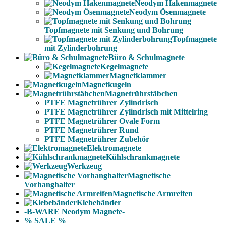
Neodym Hakenmagnete
Neodym Ösenmagnete
Topfmagnete mit Senkung und Bohrung
Topfmagnete
mit Zylinderbohrung
Büro & Schulmagnete
Kegelmagnete
Magnetklammer
Magnetkugeln
Magnetrührstäbchen
PTFE Magnetrührer Zylindrisch
PTFE Magnetrührer Zylindrisch mit Mittelring
PTFE Magnetrührer Ovale Form
PTFE Magnetrührer Rund
PTFE Magnetrührer Zubehör
Elektromagnete
Kühlschrankmagnete
Werkzeug
Magnetische
Vorhanghalter
Magnetische Armreifen
Klebebänder
-B-WARE Neodym Magnete-
% SALE %