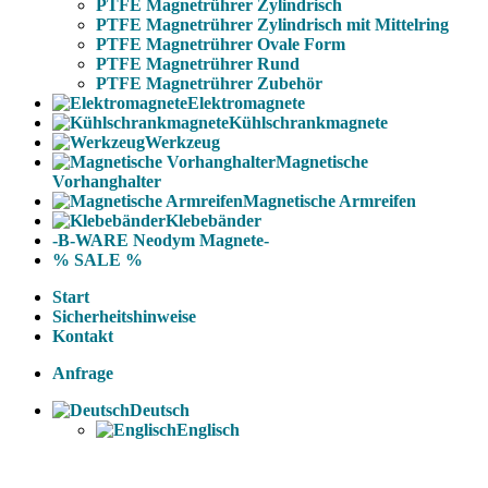
PTFE Magnetrührer Zylindrisch
PTFE Magnetrührer Zylindrisch mit Mittelring
PTFE Magnetrührer Ovale Form
PTFE Magnetrührer Rund
PTFE Magnetrührer Zubehör
Elektromagnete
Kühlschrankmagnete
Werkzeug
Magnetische
Vorhanghalter
Magnetische Armreifen
Klebebänder
-B-WARE Neodym Magnete-
% SALE %
Start
Sicherheitshinweise
Kontakt
Anfrage
Deutsch
Englisch