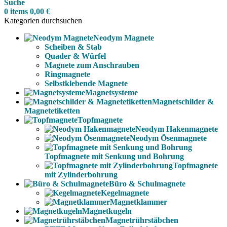
Suche
0
items
0,00
€
Kategorien durchsuchen
Neodym Magnete
Scheiben & Stab
Quader & Würfel
Magnete zum Anschrauben
Ringmagnete
Selbstklebende Magnete
Magnetsysteme
Magnetschilder &
Magnetetiketten
Topfmagnete
Neodym Hakenmagnete
Neodym Ösenmagnete
Topfmagnete mit Senkung und Bohrung
Topfmagnete
mit Zylinderbohrung
Büro & Schulmagnete
Kegelmagnete
Magnetklammer
Magnetkugeln
Magnetrührstäbchen