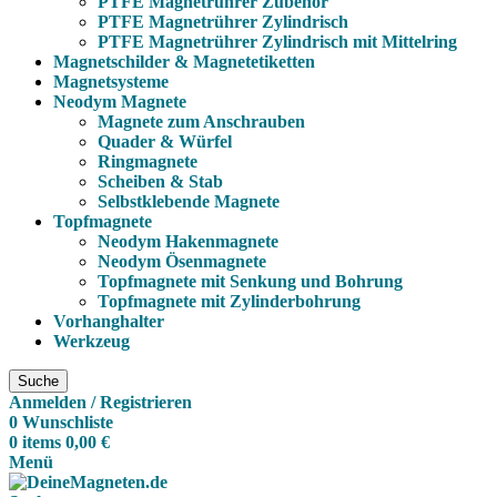
PTFE Magnetrührer Zubehör
PTFE Magnetrührer Zylindrisch
PTFE Magnetrührer Zylindrisch mit Mittelring
Magnetschilder & Magnetetiketten
Magnetsysteme
Neodym Magnete
Magnete zum Anschrauben
Quader & Würfel
Ringmagnete
Scheiben & Stab
Selbstklebende Magnete
Topfmagnete
Neodym Hakenmagnete
Neodym Ösenmagnete
Topfmagnete mit Senkung und Bohrung
Topfmagnete mit Zylinderbohrung
Vorhanghalter
Werkzeug
Suche
Anmelden / Registrieren
0
Wunschliste
0
items
0,00
€
Menü