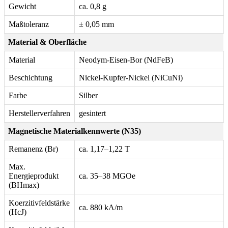
Gewicht
ca. 0,8 g
Maßtoleranz
± 0,05 mm
Material & Oberfläche
Material
Neodym-Eisen-Bor (NdFeB)
Beschichtung
Nickel-Kupfer-Nickel (NiCuNi)
Farbe
Silber
Herstellerverfahren
gesintert
Magnetische Materialkennwerte (N35)
Remanenz (Br)
ca. 1,17–1,22 T
Max.
Energieprodukt
ca. 35–38 MGOe
(BHmax)
Koerzitivfeldstärke
ca. 880 kA/m
(HcJ)