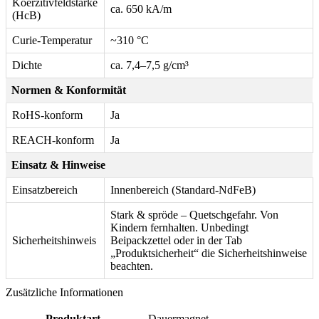
Koerzitivfeldstärke
ca. 650 kA/m
(HcB)
Curie-Temperatur
~310 °C
Dichte
ca. 7,4–7,5 g/cm³
Normen & Konformität
RoHS-konform
Ja
REACH-konform
Ja
Einsatz & Hinweise
Einsatzbereich
Innenbereich (Standard-NdFeB)
Stark & spröde – Quetschgefahr. Von
Kindern fernhalten. Unbedingt
Sicherheitshinweis
Beipackzettel oder in der Tab
„Produktsicherheit“ die Sicherheitshinweise
beachten.
Zusätzliche Informationen
Produktart
Dauermagnet