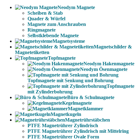
Neodym Magnete
Scheiben & Stab
Quader & Würfel
Magnete zum Anschrauben
Ringmagnete
Selbstklebende Magnete
Magnetsysteme
Magnetschilder &
Magnetetiketten
Topfmagnete
Neodym Hakenmagnete
Neodym Ösenmagnete
Topfmagnete mit Senkung und Bohrung
Topfmagnete
mit Zylinderbohrung
Büro & Schulmagnete
Kegelmagnete
Magnetklammer
Magnetkugeln
Magnetrührstäbchen
PTFE Magnetrührer Zylindrisch
PTFE Magnetrührer Zylindrisch mit Mittelring
PTFE Magnetrührer Ovale Form