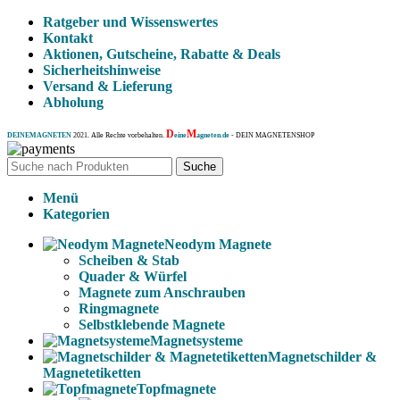
Ratgeber und Wissenswertes
Kontakt
Aktionen, Gutscheine, Rabatte & Deals
Sicherheitshinweise
Versand & Lieferung
Abholung
D
M
DEINEMAGNETEN
2021. Alle Rechte vorbehalten.
eine
agneten.de
- DEIN MAGNETENSHOP
Suche
Menü
Kategorien
Neodym Magnete
Scheiben & Stab
Quader & Würfel
Magnete zum Anschrauben
Ringmagnete
Selbstklebende Magnete
Magnetsysteme
Magnetschilder &
Magnetetiketten
Topfmagnete