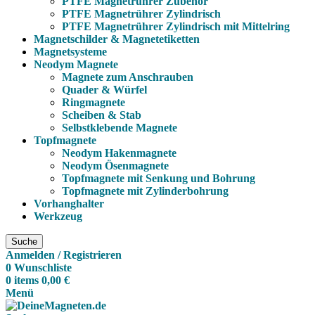
PTFE Magnetrührer Zubehör
PTFE Magnetrührer Zylindrisch
PTFE Magnetrührer Zylindrisch mit Mittelring
Magnetschilder & Magnetetiketten
Magnetsysteme
Neodym Magnete
Magnete zum Anschrauben
Quader & Würfel
Ringmagnete
Scheiben & Stab
Selbstklebende Magnete
Topfmagnete
Neodym Hakenmagnete
Neodym Ösenmagnete
Topfmagnete mit Senkung und Bohrung
Topfmagnete mit Zylinderbohrung
Vorhanghalter
Werkzeug
Suche
Anmelden / Registrieren
0
Wunschliste
0
items
0,00
€
Menü