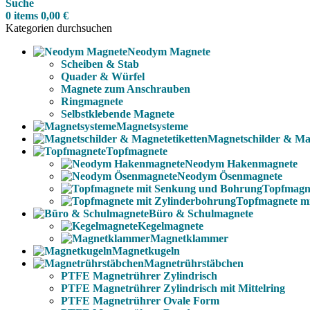
Suche
0
items
0,00
€
Kategorien durchsuchen
Neodym Magnete
Scheiben & Stab
Quader & Würfel
Magnete zum Anschrauben
Ringmagnete
Selbstklebende Magnete
Magnetsysteme
Magnetschilder & Mag
Topfmagnete
Neodym Hakenmagnete
Neodym Ösenmagnete
Topfmagn
Topfmagnete m
Büro & Schulmagnete
Kegelmagnete
Magnetklammer
Magnetkugeln
Magnetrührstäbchen
PTFE Magnetrührer Zylindrisch
PTFE Magnetrührer Zylindrisch mit Mittelring
PTFE Magnetrührer Ovale Form