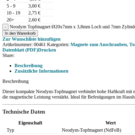
5 - 9
3,00
€
10 - 19
2,75
€
20+
2,60
€
Neodym Topfmagnet Ø20x7mm x 3,8mm Loch und 7mm Zylind
In den Warenkorb
Zur Wunschliste hinzufügen
Artikelnummer:
00461
Kategorien:
Magnete zum Anschrauben
,
To
Datenblatt (PDF)
Drucken
Share:
Beschreibung
Zusätzliche Informationen
Beschreibung
Dieser kompakte Neodym-Topfmagnet verbindet hohe Haftkraft mit e
die magnetische Leistung verstärkt. Ideal für Befestigungen im Haush
Technische Daten
Eigenschaft
Wert
Typ
Neodym-Topfmagnet (NdFeB)