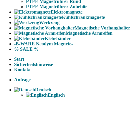
PTFE Magnetrührer Rund
PTFE Magnetrührer Zubehör
Elektromagnete
Kühlschrankmagnete
Werkzeug
Magnetische Vorhanghalter
Magnetische Armreifen
Klebebänder
-B-WARE Neodym Magnete-
% SALE %
Start
Sicherheitshinweise
Kontakt
Anfrage
Deutsch
Englisch