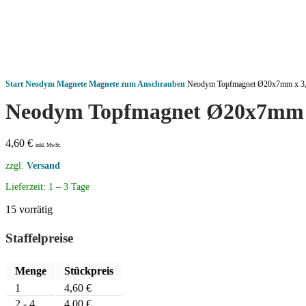
Start
Neodym Magnete
Magnete zum Anschrauben
Neodym Topfmagnet Ø20x7mm x 3,
Neodym Topfmagnet Ø20x7mm 
4,60
€
inkl. MwSt.
zzgl.
Versand
Lieferzeit:
1 – 3 Tage
15 vorrätig
Staffelpreise
Menge
Stückpreis
1
4,60
€
2 - 4
4,00
€