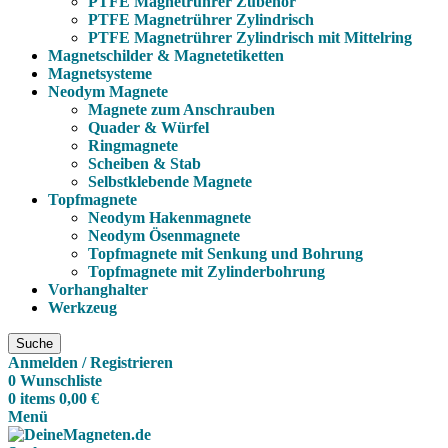
PTFE Magnetrührer Zubehör
PTFE Magnetrührer Zylindrisch
PTFE Magnetrührer Zylindrisch mit Mittelring
Magnetschilder & Magnetetiketten
Magnetsysteme
Neodym Magnete
Magnete zum Anschrauben
Quader & Würfel
Ringmagnete
Scheiben & Stab
Selbstklebende Magnete
Topfmagnete
Neodym Hakenmagnete
Neodym Ösenmagnete
Topfmagnete mit Senkung und Bohrung
Topfmagnete mit Zylinderbohrung
Vorhanghalter
Werkzeug
Suche
Anmelden / Registrieren
0
Wunschliste
0
items
0,00
€
Menü