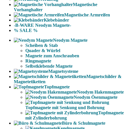
Magnetische
Vorhanghalter
Magnetische Armreifen
Klebebänder
-B-WARE Neodym Magnete-
% SALE %
Neodym Magnete
Scheiben & Stab
Quader & Würfel
Magnete zum Anschrauben
Ringmagnete
Selbstklebende Magnete
Magnetsysteme
Magnetschilder &
Magnetetiketten
Topfmagnete
Neodym Hakenmagnete
Neodym Ösenmagnete
Topfmagnete mit Senkung und Bohrung
Topfmagnete
mit Zylinderbohrung
Büro & Schulmagnete
Kegelmagnete