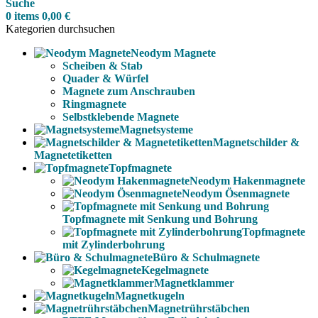
Suche
0
items
0,00
€
Kategorien durchsuchen
Neodym Magnete
Scheiben & Stab
Quader & Würfel
Magnete zum Anschrauben
Ringmagnete
Selbstklebende Magnete
Magnetsysteme
Magnetschilder &
Magnetetiketten
Topfmagnete
Neodym Hakenmagnete
Neodym Ösenmagnete
Topfmagnete mit Senkung und Bohrung
Topfmagnete
mit Zylinderbohrung
Büro & Schulmagnete
Kegelmagnete
Magnetklammer
Magnetkugeln
Magnetrührstäbchen