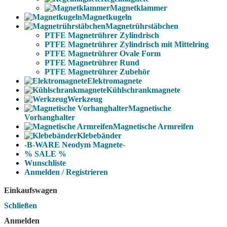
Magnetklammer
Magnetkugeln
Magnetrührstäbchen
PTFE Magnetrührer Zylindrisch
PTFE Magnetrührer Zylindrisch mit Mittelring
PTFE Magnetrührer Ovale Form
PTFE Magnetrührer Rund
PTFE Magnetrührer Zubehör
Elektromagnete
Kühlschrankmagnete
Werkzeug
Magnetische
Vorhanghalter
Magnetische Armreifen
Klebebänder
-B-WARE Neodym Magnete-
% SALE %
Wunschliste
Anmelden / Registrieren
Einkaufswagen
Schließen
Anmelden