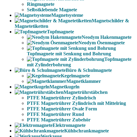
Ringmagnete
Selbstklebende Magnete
Magnetsysteme
Magnetschilder &
Magnetetiketten
Topfmagnete
Neodym Hakenmagnete
Neodym Ösenmagnete
Topfmagnete mit Senkung und Bohrung
Topfmagnete
mit Zylinderbohrung
Büro & Schulmagnete
Kegelmagnete
Magnetklammer
Magnetkugeln
Magnetrührstäbchen
PTFE Magnetrührer Zylindrisch
PTFE Magnetrührer Zylindrisch mit Mittelring
PTFE Magnetrührer Ovale Form
PTFE Magnetrührer Rund
PTFE Magnetrührer Zubehör
Elektromagnete
Kühlschrankmagnete
Werkzeug