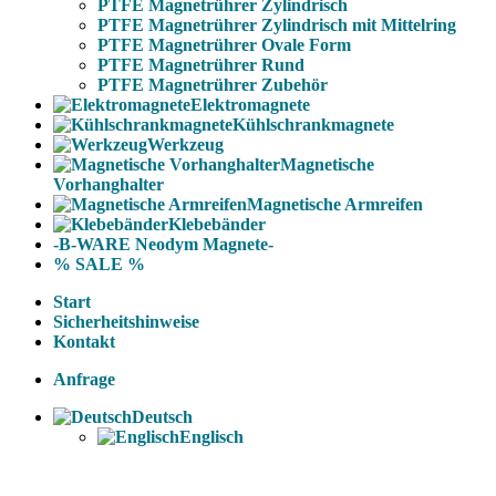
PTFE Magnetrührer Zylindrisch
PTFE Magnetrührer Zylindrisch mit Mittelring
PTFE Magnetrührer Ovale Form
PTFE Magnetrührer Rund
PTFE Magnetrührer Zubehör
Elektromagnete
Kühlschrankmagnete
Werkzeug
Magnetische
Vorhanghalter
Magnetische Armreifen
Klebebänder
-B-WARE Neodym Magnete-
% SALE %
Start
Sicherheitshinweise
Kontakt
Anfrage
Deutsch
Englisch