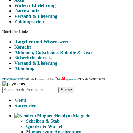
AGB
Widerrufsbelehrung
Datenschutz
Versand & Lieferung
Zahlungsarten
Nützliche Links
Ratgeber und Wissenswertes
Kontakt
Aktionen, Gutscheine, Rabatte & Deals
Sicherheitshinweise
Versand & Lieferung
Abholung
D
M
DEINEMAGNETEN
2021. Alle Rechte vorbehalten.
eine
agneten.de
- DEIN MAGNETENSHOP
Suche
Menü
Kategorien
Neodym Magnete
Scheiben & Stab
Quader & Würfel
Magnete zum Anschrauben