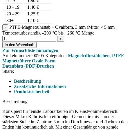
5 - 9
1,80
€
10 - 19
1,40
€
20 - 29
1,25
€
30+
1,10
€
PTFE-Magnetrührstab – Ovalform, 3 mm (Mitte) × 5 mm |
Temperaturbeständig –200 °C bis +260 °C Menge
In den Warenkorb
Zur Wunschliste hinzufügen
Artikelnummer:
00505
Kategorien:
Magnetrührstäbchen
,
PTFE
Magnetrührer Ovale Form
Datenblatt (PDF)
Drucken
Share:
Beschreibung
Zusätzliche Informationen
Produktsicherheit
Beschreibung
Konzipiert für feinste Laborarbeiten im Kleinstvolumenbereich:
Dieser Mikro-Rührfisch in eiförmiger Geometrie misst an der
stärksten Stelle im Zentrum 3 mm im Durchmesser und flacht zu den
Enden hin kontinuierlich ab. Mit einer Gesamtlänge von gerade