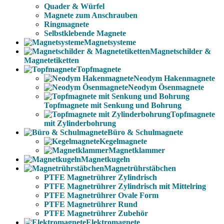
Quader & Würfel
Magnete zum Anschrauben
Ringmagnete
Selbstklebende Magnete
Magnetsysteme
Magnetschilder &
Magnetetiketten
Topfmagnete
Neodym Hakenmagnete
Neodym Ösenmagnete
Topfmagnete mit Senkung und Bohrung
Topfmagnete
mit Zylinderbohrung
Büro & Schulmagnete
Kegelmagnete
Magnetklammer
Magnetkugeln
Magnetrührstäbchen
PTFE Magnetrührer Zylindrisch
PTFE Magnetrührer Zylindrisch mit Mittelring
PTFE Magnetrührer Ovale Form
PTFE Magnetrührer Rund
PTFE Magnetrührer Zubehör
Elektromagnete