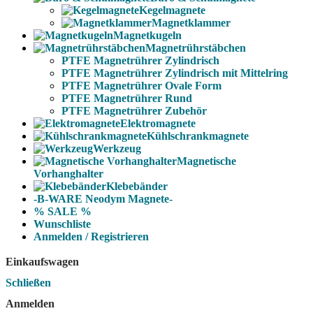
Kegelmagnete
Magnetklammer
Magnetkugeln
Magnetrührstäbchen
PTFE Magnetrührer Zylindrisch
PTFE Magnetrührer Zylindrisch mit Mittelring
PTFE Magnetrührer Ovale Form
PTFE Magnetrührer Rund
PTFE Magnetrührer Zubehör
Elektromagnete
Kühlschrankmagnete
Werkzeug
Magnetische
Vorhanghalter
Klebebänder
-B-WARE Neodym Magnete-
% SALE %
Wunschliste
Anmelden / Registrieren
Einkaufswagen
Schließen
Anmelden