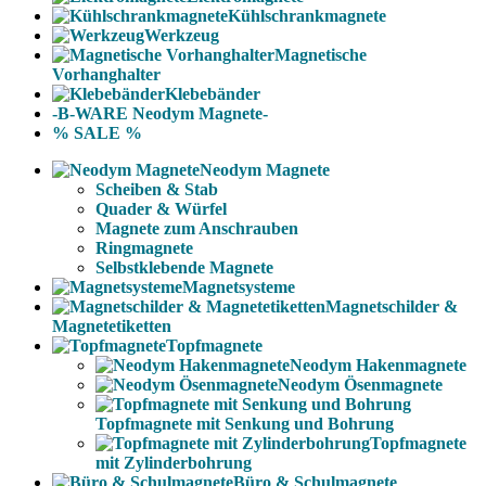
Kühlschrankmagnete
Werkzeug
Magnetische
Vorhanghalter
Klebebänder
-B-WARE Neodym Magnete-
% SALE %
Neodym Magnete
Scheiben & Stab
Quader & Würfel
Magnete zum Anschrauben
Ringmagnete
Selbstklebende Magnete
Magnetsysteme
Magnetschilder &
Magnetetiketten
Topfmagnete
Neodym Hakenmagnete
Neodym Ösenmagnete
Topfmagnete mit Senkung und Bohrung
Topfmagnete
mit Zylinderbohrung
Büro & Schulmagnete