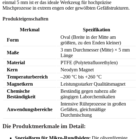
einmal 5 mm ist er das ideale Werkzeug für hochpräzise
Mischprozesse in extrem engen oder gewölbten Gefäßstrukturen.
Produkteigenschaften
Merkmal
Spezifikation
Oval (Breite in der Mitte am
Form
größten, zu den Enden kleiner)
3 mm Durchmesser (Mitte) × 5 mm
Maße
Länge
Material
PTFE (Polytetrafluorethylen)
Kern
Neodym Magnet
Temperaturbereich
–200 °C bis +260 °C
Magnetkern
Leistungsstarker Qualitätsmagnet
Chemische
Beständig gegen nahezu alle
Beständigkeit
gängigen Laborchemikalien
Intensive Rührprozesse in großen
Anwendungsbereiche
Gefäßen, gleichmäßige
Durchmischung
Die Produktmerkmale im Detail:
Spezialform für Mikro-Rundböden:
Die olivenförmige