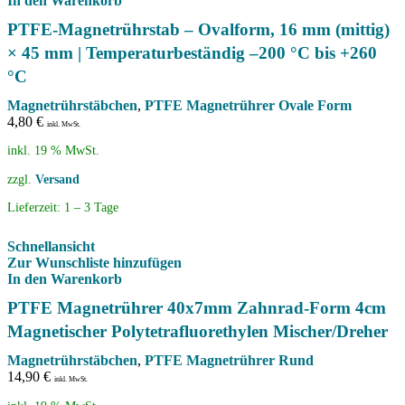
In den Warenkorb
PTFE-Magnetrührstab – Ovalform, 16 mm (mittig)
× 45 mm | Temperaturbeständig –200 °C bis +260
°C
Magnetrührstäbchen
,
PTFE Magnetrührer Ovale Form
4,80
€
inkl. MwSt.
inkl. 19 % MwSt.
zzgl.
Versand
Lieferzeit:
1 – 3 Tage
Schnellansicht
Zur Wunschliste hinzufügen
In den Warenkorb
PTFE Magnetrührer 40x7mm Zahnrad-Form 4cm
Magnetischer Polytetrafluorethylen Mischer/Dreher
Magnetrührstäbchen
,
PTFE Magnetrührer Rund
14,90
€
inkl. MwSt.