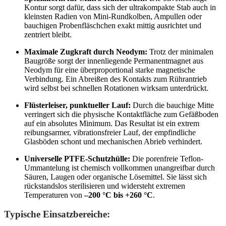
Kontur sorgt dafür, dass sich der ultrakompakte Stab auch in
kleinsten Radien von Mini-Rundkolben, Ampullen oder
bauchigen Probenfläschchen exakt mittig ausrichtet und
zentriert bleibt.
Maximale Zugkraft durch Neodym:
Trotz der minimalen
Baugröße sorgt der innenliegende Permanentmagnet aus
Neodym für eine überproportional starke magnetische
Verbindung. Ein Abreißen des Kontakts zum Rührantrieb
wird selbst bei schnellen Rotationen wirksam unterdrückt.
Flüsterleiser, punktueller Lauf:
Durch die bauchige Mitte
verringert sich die physische Kontaktfläche zum Gefäßboden
auf ein absolutes Minimum. Das Resultat ist ein extrem
reibungsarmer, vibrationsfreier Lauf, der empfindliche
Glasböden schont und mechanischen Abrieb verhindert.
Universelle PTFE-Schutzhülle:
Die porenfreie Teflon-
Ummantelung ist chemisch vollkommen unangreifbar durch
Säuren, Laugen oder organische Lösemittel. Sie lässt sich
rückstandslos sterilisieren und widersteht extremen
Temperaturen von
–200 °C bis +260 °C
.
Typische Einsatzbereiche: