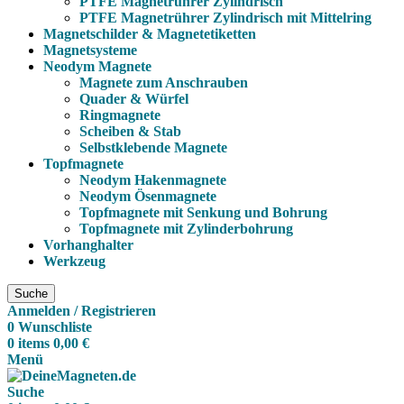
PTFE Magnetrührer Zylindrisch
PTFE Magnetrührer Zylindrisch mit Mittelring
Magnetschilder & Magnetetiketten
Magnetsysteme
Neodym Magnete
Magnete zum Anschrauben
Quader & Würfel
Ringmagnete
Scheiben & Stab
Selbstklebende Magnete
Topfmagnete
Neodym Hakenmagnete
Neodym Ösenmagnete
Topfmagnete mit Senkung und Bohrung
Topfmagnete mit Zylinderbohrung
Vorhanghalter
Werkzeug
Suche
Anmelden / Registrieren
0
Wunschliste
0
items
0,00
€
Menü
Suche