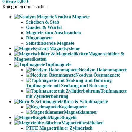
0
items
0,00
€
Kategorien durchsuchen
Neodym Magnete
Scheiben & Stab
Quader & Würfel
Magnete zum Anschrauben
Ringmagnete
Selbstklebende Magnete
Magnetsysteme
Magnetschilder &
Magnetetiketten
Topfmagnete
Neodym Hakenmagnete
Neodym Ösenmagnete
Topfmagnete mit Senkung und Bohrung
Topfmagnete
mit Zylinderbohrung
Büro & Schulmagnete
Kegelmagnete
Magnetklammer
Magnetkugeln
Magnetrührstäbchen
PTFE Magnetrührer Zylindrisch