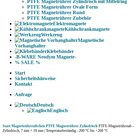
PTFE Magnetrührer Zylindrisch mit Mittelring
PTFE Magnetrührer Ovale Form
PTFE Magnetrührer Rund
PTFE Magnetrührer Zubehör
Elektromagnete
Kühlschrankmagnete
Werkzeug
Magnetische
Vorhanghalter
Klebebänder
-B-WARE Neodym Magnete-
% SALE %
Start
Sicherheitshinweise
Kontakt
Anfrage
Deutsch
Englisch
Start
Magnetrührstäbchen
PTFE Magnetrührer Zylindrisch
PTFE-Magnetrührstab –
Zylindrisch, 7 mm × 18 mm | Temperaturbeständig –200 °C bis +260 °C