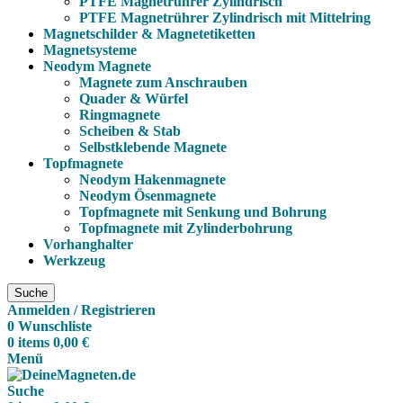
PTFE Magnetrührer Zylindrisch
PTFE Magnetrührer Zylindrisch mit Mittelring
Magnetschilder & Magnetetiketten
Magnetsysteme
Neodym Magnete
Magnete zum Anschrauben
Quader & Würfel
Ringmagnete
Scheiben & Stab
Selbstklebende Magnete
Topfmagnete
Neodym Hakenmagnete
Neodym Ösenmagnete
Topfmagnete mit Senkung und Bohrung
Topfmagnete mit Zylinderbohrung
Vorhanghalter
Werkzeug
Suche
Anmelden / Registrieren
0
Wunschliste
0
items
0,00
€
Menü
Suche