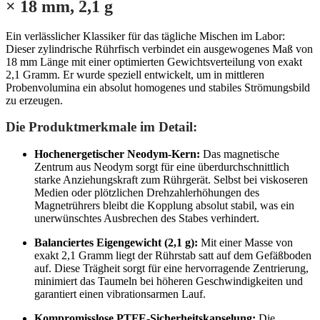
× 18 mm, 2,1 g
Ein verlässlicher Klassiker für das tägliche Mischen im Labor:
Dieser zylindrische Rührfisch verbindet ein ausgewogenes Maß von
18 mm Länge mit einer optimierten Gewichtsverteilung von exakt
2,1 Gramm. Er wurde speziell entwickelt, um in mittleren
Probenvolumina ein absolut homogenes und stabiles Strömungsbild
zu erzeugen.
Die Produktmerkmale im Detail:
Hochenergetischer Neodym-Kern:
Das magnetische
Zentrum aus Neodym sorgt für eine überdurchschnittlich
starke Anziehungskraft zum Rührgerät. Selbst bei viskoseren
Medien oder plötzlichen Drehzahlerhöhungen des
Magnetrührers bleibt die Kopplung absolut stabil, was ein
unerwünschtes Ausbrechen des Stabes verhindert.
Balanciertes Eigengewicht (2,1 g):
Mit einer Masse von
exakt 2,1 Gramm liegt der Rührstab satt auf dem Gefäßboden
auf. Diese Trägheit sorgt für eine hervorragende Zentrierung,
minimiert das Taumeln bei höheren Geschwindigkeiten und
garantiert einen vibrationsarmen Lauf.
Kompromisslose PTFE-Sicherheitskapselung:
Die