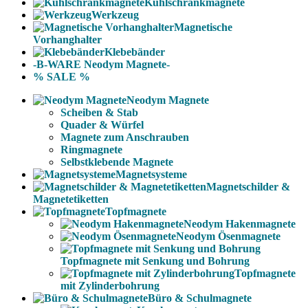
Kühlschrankmagnete
Werkzeug
Magnetische
Vorhanghalter
Klebebänder
-B-WARE Neodym Magnete-
% SALE %
Neodym Magnete
Scheiben & Stab
Quader & Würfel
Magnete zum Anschrauben
Ringmagnete
Selbstklebende Magnete
Magnetsysteme
Magnetschilder &
Magnetetiketten
Topfmagnete
Neodym Hakenmagnete
Neodym Ösenmagnete
Topfmagnete mit Senkung und Bohrung
Topfmagnete
mit Zylinderbohrung
Büro & Schulmagnete