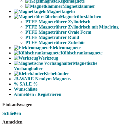
Kegelmagnete
Magnetklammer
Magnetkugeln
Magnetrührstäbchen
PTFE Magnetrührer Zylindrisch
PTFE Magnetrührer Zylindrisch mit Mittelring
PTFE Magnetrührer Ovale Form
PTFE Magnetrührer Rund
PTFE Magnetrührer Zubehör
Elektromagnete
Kühlschrankmagnete
Werkzeug
Magnetische
Vorhanghalter
Klebebänder
-B-WARE Neodym Magnete-
% SALE %
Wunschliste
Anmelden / Registrieren
Einkaufswagen
Schließen
Anmelden