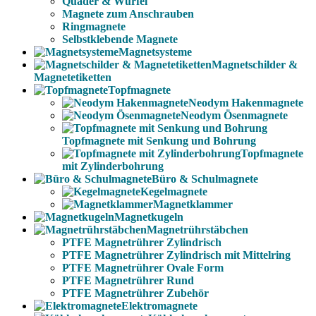
Quader & Würfel
Magnete zum Anschrauben
Ringmagnete
Selbstklebende Magnete
Magnetsysteme
Magnetschilder &
Magnetetiketten
Topfmagnete
Neodym Hakenmagnete
Neodym Ösenmagnete
Topfmagnete mit Senkung und Bohrung
Topfmagnete
mit Zylinderbohrung
Büro & Schulmagnete
Kegelmagnete
Magnetklammer
Magnetkugeln
Magnetrührstäbchen
PTFE Magnetrührer Zylindrisch
PTFE Magnetrührer Zylindrisch mit Mittelring
PTFE Magnetrührer Ovale Form
PTFE Magnetrührer Rund
PTFE Magnetrührer Zubehör
Elektromagnete