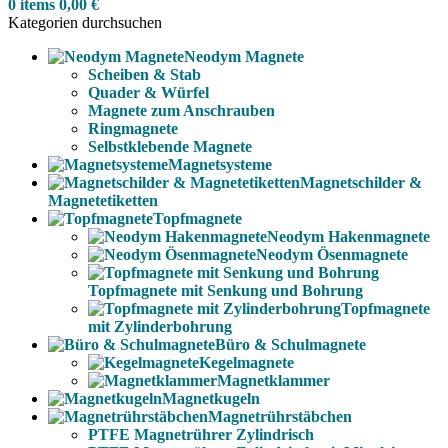
0
items
0,00
€
Kategorien durchsuchen
Neodym Magnete
Scheiben & Stab
Quader & Würfel
Magnete zum Anschrauben
Ringmagnete
Selbstklebende Magnete
Magnetsysteme
Magnetschilder &
Magnetetiketten
Topfmagnete
Neodym Hakenmagnete
Neodym Ösenmagnete
Topfmagnete mit Senkung und Bohrung
Topfmagnete
mit Zylinderbohrung
Büro & Schulmagnete
Kegelmagnete
Magnetklammer
Magnetkugeln
Magnetrührstäbchen
PTFE Magnetrührer Zylindrisch