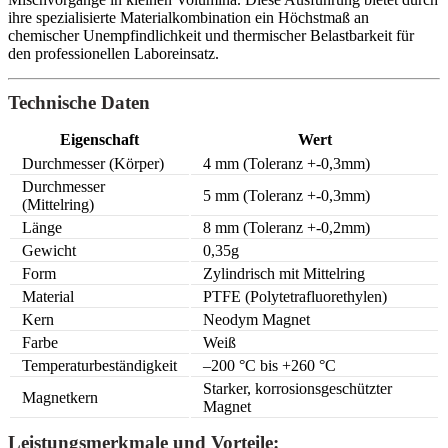
ihre spezialisierte Materialkombination ein Höchstmaß an
chemischer Unempfindlichkeit und thermischer Belastbarkeit für
den professionellen Laboreinsatz.
Technische Daten
Eigenschaft
Wert
Durchmesser (Körper)
4 mm (Toleranz +-0,3mm)
Durchmesser
5 mm (Toleranz +-0,3mm)
(Mittelring)
Länge
8 mm (Toleranz +-0,2mm)
Gewicht
0,35g
Form
Zylindrisch mit Mittelring
Material
PTFE (Polytetrafluorethylen)
Kern
Neodym Magnet
Farbe
Weiß
Temperaturbeständigkeit
–200 °C bis +260 °C
Starker, korrosionsgeschützter
Magnetkern
Magnet
Leistungsmerkmale und Vorteile: