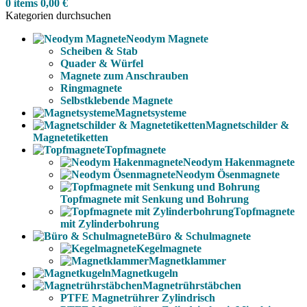
0
items
0,00
€
Kategorien durchsuchen
Neodym Magnete
Scheiben & Stab
Quader & Würfel
Magnete zum Anschrauben
Ringmagnete
Selbstklebende Magnete
Magnetsysteme
Magnetschilder &
Magnetetiketten
Topfmagnete
Neodym Hakenmagnete
Neodym Ösenmagnete
Topfmagnete mit Senkung und Bohrung
Topfmagnete
mit Zylinderbohrung
Büro & Schulmagnete
Kegelmagnete
Magnetklammer
Magnetkugeln
Magnetrührstäbchen
PTFE Magnetrührer Zylindrisch