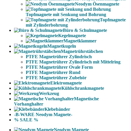
Neodym Ösenmagnete
Topfmagnete mit Senkung und Bohrung
Topfmagnete
mit Zylinderbohrung
Büro & Schulmagnete
Kegelmagnete
Magnetklammer
Magnetkugeln
Magnetrührstäbchen
PTFE Magnetrührer Zylindrisch
PTFE Magnetrührer Zylindrisch mit Mittelring
PTFE Magnetrührer Ovale Form
PTFE Magnetrührer Rund
PTFE Magnetrührer Zubehör
Elektromagnete
Kühlschrankmagnete
Werkzeug
Magnetische
Vorhanghalter
Klebebänder
-B-WARE Neodym Magnete-
% SALE %
Neodym Magnete