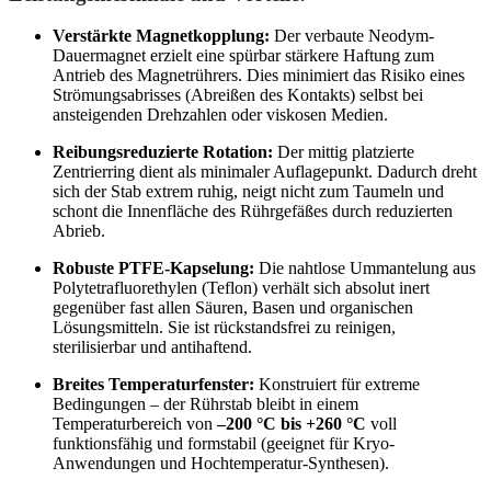
Verstärkte Magnetkopplung:
Der verbaute Neodym-
Dauermagnet erzielt eine spürbar stärkere Haftung zum
Antrieb des Magnetrührers. Dies minimiert das Risiko eines
Strömungsabrisses (Abreißen des Kontakts) selbst bei
ansteigenden Drehzahlen oder viskosen Medien.
Reibungsreduzierte Rotation:
Der mittig platzierte
Zentrierring dient als minimaler Auflagepunkt. Dadurch dreht
sich der Stab extrem ruhig, neigt nicht zum Taumeln und
schont die Innenfläche des Rührgefäßes durch reduzierten
Abrieb.
Robuste PTFE-Kapselung:
Die nahtlose Ummantelung aus
Polytetrafluorethylen (Teflon) verhält sich absolut inert
gegenüber fast allen Säuren, Basen und organischen
Lösungsmitteln. Sie ist rückstandsfrei zu reinigen,
sterilisierbar und antihaftend.
Breites Temperaturfenster:
Konstruiert für extreme
Bedingungen – der Rührstab bleibt in einem
Temperaturbereich von
–200 °C bis +260 °C
voll
funktionsfähig und formstabil (geeignet für Kryo-
Anwendungen und Hochtemperatur-Synthesen).