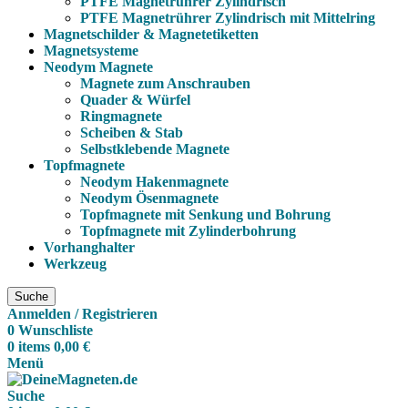
PTFE Magnetrührer Zylindrisch
PTFE Magnetrührer Zylindrisch mit Mittelring
Magnetschilder & Magnetetiketten
Magnetsysteme
Neodym Magnete
Magnete zum Anschrauben
Quader & Würfel
Ringmagnete
Scheiben & Stab
Selbstklebende Magnete
Topfmagnete
Neodym Hakenmagnete
Neodym Ösenmagnete
Topfmagnete mit Senkung und Bohrung
Topfmagnete mit Zylinderbohrung
Vorhanghalter
Werkzeug
Suche
Anmelden / Registrieren
0
Wunschliste
0
items
0,00
€
Menü
Suche