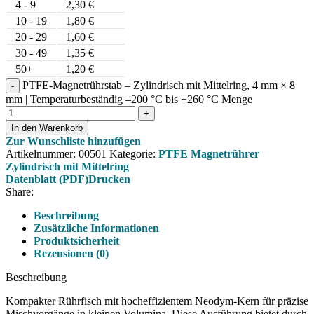
4 - 9
2,30
€
10 - 19
1,80
€
20 - 29
1,60
€
30 - 49
1,35
€
50+
1,20
€
PTFE-Magnetrührstab – Zylindrisch mit Mittelring, 4 mm × 8
mm | Temperaturbeständig –200 °C bis +260 °C Menge
In den Warenkorb
Zur Wunschliste hinzufügen
Artikelnummer:
00501
Kategorie:
PTFE Magnetrührer
Zylindrisch mit Mittelring
Datenblatt (PDF)
Drucken
Share:
Beschreibung
Zusätzliche Informationen
Produktsicherheit
Rezensionen (0)
Beschreibung
Kompakter Rührfisch mit hocheffizientem Neodym-Kern für präzise
Mischvorgänge in kleinen Volumina. Diese Ausführung bietet durch