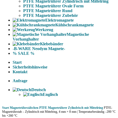
PTFE Magnetrührer Zylindrisch mit Mittelring
PTFE Magnetrührer Ovale Form
PTFE Magnetrührer Rund
PTFE Magnetrührer Zubehör
Elektromagnete
Kühlschrankmagnete
Werkzeug
Magnetische
Vorhanghalter
Klebebänder
-B-WARE Neodym Magnete-
% SALE %
Start
Sicherheitshinweise
Kontakt
Anfrage
Deutsch
Englisch
Start
Magnetrührstäbchen
PTFE Magnetrührer Zylindrisch mit Mittelring
PTFE-
Magnetrührstab – Zylindrisch mit Mittelring, 4 mm × 8 mm | Temperaturbeständig –200 °C
bis +260 °C