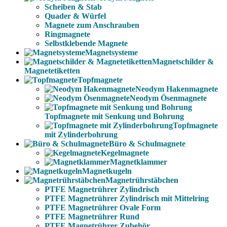
Scheiben & Stab
Quader & Würfel
Magnete zum Anschrauben
Ringmagnete
Selbstklebende Magnete
Magnetsysteme
Magnetschilder &
Magnetetiketten
Topfmagnete
Neodym Hakenmagnete
Neodym Ösenmagnete
Topfmagnete mit Senkung und Bohrung
Topfmagnete
mit Zylinderbohrung
Büro & Schulmagnete
Kegelmagnete
Magnetklammer
Magnetkugeln
Magnetrührstäbchen
PTFE Magnetrührer Zylindrisch
PTFE Magnetrührer Zylindrisch mit Mittelring
PTFE Magnetrührer Ovale Form
PTFE Magnetrührer Rund
PTFE Magnetrührer Zubehör