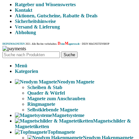
Ratgeber und Wissenswertes
Kontakt
Aktionen, Gutscheine, Rabatte & Deals
Sicherheitshinweise
Versand & Lieferung
Abholung
D
M
DEINEMAGNETEN
2021. Alle Rechte vorbehalten.
eine
agneten.de
- DEIN MAGNETENSHOP
Suche
Menü
Kategorien
Neodym Magnete
Scheiben & Stab
Quader & Würfel
Magnete zum Anschrauben
Ringmagnete
Selbstklebende Magnete
Magnetsysteme
Magnetschilder &
Magnetetiketten
Topfmagnete
Neodym Hakenmagnete