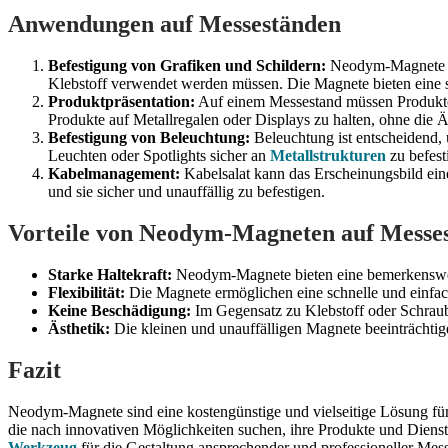
Anwendungen auf Messeständen
Befestigung von Grafiken und Schildern:
Neodym-Magnete si
Klebstoff verwendet werden müssen. Die Magnete bieten eine st
Produktpräsentation:
Auf einem Messestand müssen Produkte 
Produkte auf Metallregalen oder Displays zu halten, ohne die Äs
Befestigung von Beleuchtung:
Beleuchtung ist entscheidend
Leuchten oder Spotlights sicher an
Metallstrukturen
zu befest
Kabelmanagement:
Kabelsalat kann das Erscheinungsbild ein
und sie sicher und unauffällig zu befestigen.
Vorteile von Neodym-Magneten auf Messe
Starke Haltekraft:
Neodym-Magnete bieten eine bemerkenswert s
Flexibilität:
Die Magnete ermöglichen eine schnelle und einfach
Keine Beschädigung:
Im Gegensatz zu Klebstoff oder Schrau
Ästhetik:
Die kleinen und unauffälligen Magnete beeinträchtige
Fazit
Neodym-Magnete sind eine kostengünstige und vielseitige Lösung für 
die nach innovativen Möglichkeiten suchen, ihre Produkte und Diens
Werkzeug
für die Gestaltung ansprechender und professioneller Mes