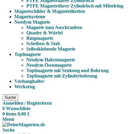
PTFE Magnetrührer Zylindrisch
PTFE Magnetrührer Zylindrisch mit Mittelring
Magnetschilder & Magnetetiketten
Magnetsysteme
Neodym Magnete
Magnete zum Anschrauben
Quader & Würfel
Ringmagnete
Scheiben & Stab
Selbstklebende Magnete
Topfmagnete
Neodym Hakenmagnete
Neodym Ösenmagnete
Topfmagnete mit Senkung und Bohrung
Topfmagnete mit Zylinderbohrung
Vorhanghalter
Werkzeug
Suche
Anmelden / Registrieren
0
Wunschliste
0
items
0,00
€
Menü
Suche