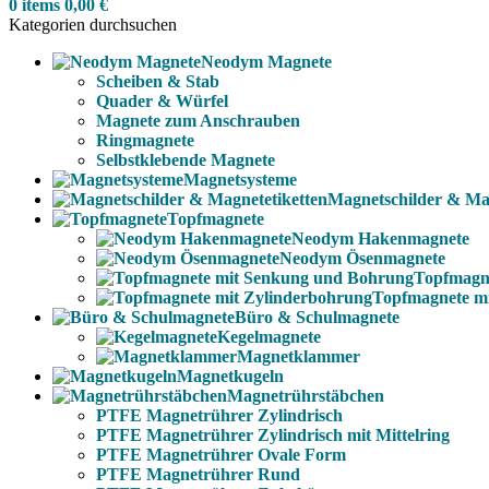
0
items
0,00
€
Kategorien durchsuchen
Neodym Magnete
Scheiben & Stab
Quader & Würfel
Magnete zum Anschrauben
Ringmagnete
Selbstklebende Magnete
Magnetsysteme
Magnetschilder & Mag
Topfmagnete
Neodym Hakenmagnete
Neodym Ösenmagnete
Topfmagn
Topfmagnete m
Büro & Schulmagnete
Kegelmagnete
Magnetklammer
Magnetkugeln
Magnetrührstäbchen
PTFE Magnetrührer Zylindrisch
PTFE Magnetrührer Zylindrisch mit Mittelring
PTFE Magnetrührer Ovale Form
PTFE Magnetrührer Rund