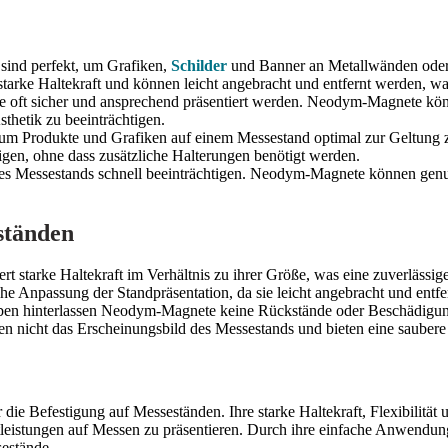
nd perfekt, um Grafiken,
Schilder
und Banner an Metallwänden oder -
arke Haltekraft und können leicht angebracht und entfernt werden, wa
oft sicher und ansprechend präsentiert werden. Neodym-Magnete könne
thetik zu beeinträchtigen.
, um Produkte und Grafiken auf einem Messestand optimal zur Geltu
igen, ohne dass zusätzliche Halterungen benötigt werden.
es Messestands schnell beeinträchtigen. Neodym-Magnete können genut
ständen
tarke Haltekraft im Verhältnis zu ihrer Größe, was eine zuverlässige
e Anpassung der Standpräsentation, da sie leicht angebracht und entf
ben hinterlassen Neodym-Magnete keine Rückstände oder Beschädigun
n nicht das Erscheinungsbild des Messestands und bieten eine saubere 
die Befestigung auf Messeständen. Ihre starke Haltekraft, Flexibilitä
tleistungen auf Messen zu präsentieren. Durch ihre einfache Anwendun
sestände.