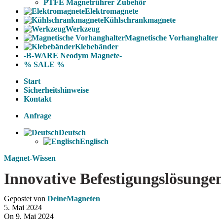
PTFE Magnetrührer Zubehör
Elektromagnete
Kühlschrankmagnete
Werkzeug
Magnetische Vorhanghalter
Klebebänder
-B-WARE Neodym Magnete-
% SALE %
Start
Sicherheitshinweise
Kontakt
Anfrage
Deutsch
Englisch
Magnet-Wissen
Innovative Befestigungslösunge
Gepostet von
DeineMagneten
5. Mai 2024
On 9. Mai 2024