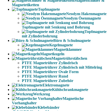
Magnetschilder &
Magnetetiketten
Topfmagnete
Neodym Hakenmagnete
Neodym Ösenmagnete
Topfmagnete mit Senkung und Bohrung
Topfmagnete
mit Zylinderbohrung
Büro & Schulmagnete
Kegelmagnete
Magnetklammer
Magnetkugeln
Magnetrührstäbchen
PTFE Magnetrührer Zylindrisch
PTFE Magnetrührer Zylindrisch mit Mittelring
PTFE Magnetrührer Ovale Form
PTFE Magnetrührer Rund
PTFE Magnetrührer Zubehör
Elektromagnete
Kühlschrankmagnete
Werkzeug
Magnetische
Vorhanghalter
Klebebänder