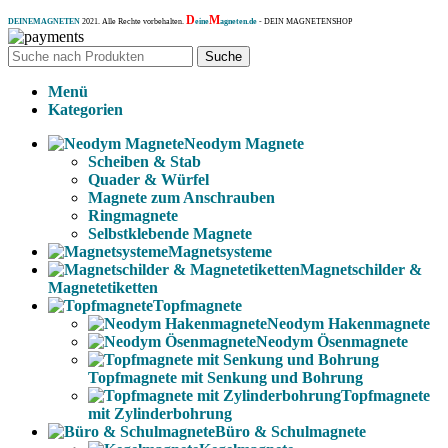
D
M
DEINEMAGNETEN
2021. Alle Rechte vorbehalten.
eine
agneten.de
- DEIN MAGNETENSHOP
Suche
Menü
Kategorien
Neodym Magnete
Scheiben & Stab
Quader & Würfel
Magnete zum Anschrauben
Ringmagnete
Selbstklebende Magnete
Magnetsysteme
Magnetschilder &
Magnetetiketten
Topfmagnete
Neodym Hakenmagnete
Neodym Ösenmagnete
Topfmagnete mit Senkung und Bohrung
Topfmagnete
mit Zylinderbohrung
Büro & Schulmagnete