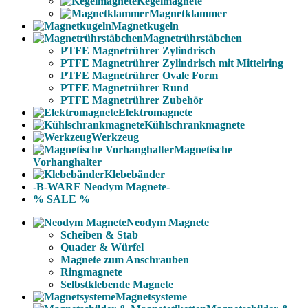
Kegelmagnete
Magnetklammer
Magnetkugeln
Magnetrührstäbchen
PTFE Magnetrührer Zylindrisch
PTFE Magnetrührer Zylindrisch mit Mittelring
PTFE Magnetrührer Ovale Form
PTFE Magnetrührer Rund
PTFE Magnetrührer Zubehör
Elektromagnete
Kühlschrankmagnete
Werkzeug
Magnetische
Vorhanghalter
Klebebänder
-B-WARE Neodym Magnete-
% SALE %
Neodym Magnete
Scheiben & Stab
Quader & Würfel
Magnete zum Anschrauben
Ringmagnete
Selbstklebende Magnete
Magnetsysteme