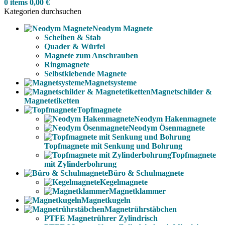
0
items
0,00
€
Kategorien durchsuchen
Neodym Magnete
Scheiben & Stab
Quader & Würfel
Magnete zum Anschrauben
Ringmagnete
Selbstklebende Magnete
Magnetsysteme
Magnetschilder &
Magnetetiketten
Topfmagnete
Neodym Hakenmagnete
Neodym Ösenmagnete
Topfmagnete mit Senkung und Bohrung
Topfmagnete
mit Zylinderbohrung
Büro & Schulmagnete
Kegelmagnete
Magnetklammer
Magnetkugeln
Magnetrührstäbchen
PTFE Magnetrührer Zylindrisch