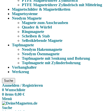
PTFE Magnetrührer Zylindrisch
PTFE Magnetrührer Zylindrisch mit Mittelring
Magnetschilder & Magnetetiketten
Magnetsysteme
Neodym Magnete
Magnete zum Anschrauben
Quader & Würfel
Ringmagnete
Scheiben & Stab
Selbstklebende Magnete
Topfmagnete
Neodym Hakenmagnete
Neodym Ösenmagnete
Topfmagnete mit Senkung und Bohrung
Topfmagnete mit Zylinderbohrung
Vorhanghalter
Werkzeug
Suche
Anmelden / Registrieren
0
Wunschliste
0
items
0,00
€
Menü
Suche