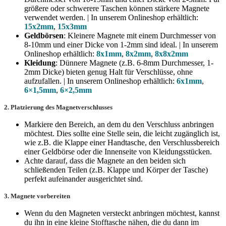
größere oder schwerere Taschen können stärkere Magnete
verwendet werden. | In unserem Onlineshop erhältlich:
15x2mm
,
15x3mm
Geldbörsen
: Kleinere Magnete mit einem Durchmesser von
8-10mm und einer Dicke von 1-2mm sind ideal. | In unserem
Onlineshop erhältlich:
8x1mm
,
8x2mm
,
8x8x2mm
Kleidung
: Dünnere Magnete (z.B. 6-8mm Durchmesser, 1-
2mm Dicke) bieten genug Halt für Verschlüsse, ohne
aufzufallen. | In unserem Onlineshop erhältlich:
6x1mm
,
6×1,5mm
,
6×2,5mm
2.
Platzierung des Magnetverschlusses
Markiere den Bereich, an dem du den Verschluss anbringen
möchtest. Dies sollte eine Stelle sein, die leicht zugänglich ist,
wie z.B. die Klappe einer Handtasche, den Verschlussbereich
einer Geldbörse oder die Innenseite von Kleidungsstücken.
Achte darauf, dass die Magnete an den beiden sich
schließenden Teilen (z.B. Klappe und Körper der Tasche)
perfekt aufeinander ausgerichtet sind.
3.
Magnete vorbereiten
Wenn du den Magneten versteckt anbringen möchtest, kannst
du ihn in eine kleine Stofftasche nähen, die du dann im