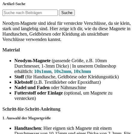
Artikel-Suche
Suche
Neodym-Magnete sind ideal für versteckte Verschlüsse, da sie klein,
stark und langlebig sind. Hier zeige ich dir, wie du diese Magnete in
Handtaschen, Geldbörsen oder Kleidung als unsichtbare
Verschlüsse verwenden kannst.
Material
Neodym-Magnete
(passende Größe, z.B. 10mm
Durchmesser, 1-3mm Dicke) | In unserem Onlineshop
erhältlich:
10x1mm
,
10x2mm
,
10x3mm
Stoff
(für Handtasche, Geldbörse oder Kleidungsstück)
Klebstoff
(z.B. Textilkleber oder Epoxidharz)
Nadel und Faden
oder Nähmaschine
Futterstoff oder Einlage
(optional, um Magnete zu
verstecken)
Schritt-für-Schritt-Anleitung
1.
Auswahl der Magnetgröße
Handtaschen
: Hier eignen sich Magnete mit einem
Durchmesser von 10-15mm und einer Dicke von 2-3mm. Für