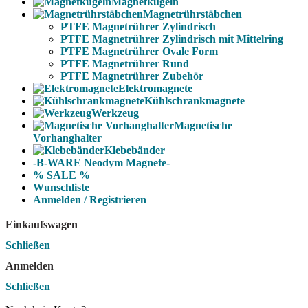
Magnetkugeln
Magnetrührstäbchen
PTFE Magnetrührer Zylindrisch
PTFE Magnetrührer Zylindrisch mit Mittelring
PTFE Magnetrührer Ovale Form
PTFE Magnetrührer Rund
PTFE Magnetrührer Zubehör
Elektromagnete
Kühlschrankmagnete
Werkzeug
Magnetische
Vorhanghalter
Klebebänder
-B-WARE Neodym Magnete-
% SALE %
Wunschliste
Anmelden / Registrieren
Einkaufswagen
Schließen
Anmelden
Schließen