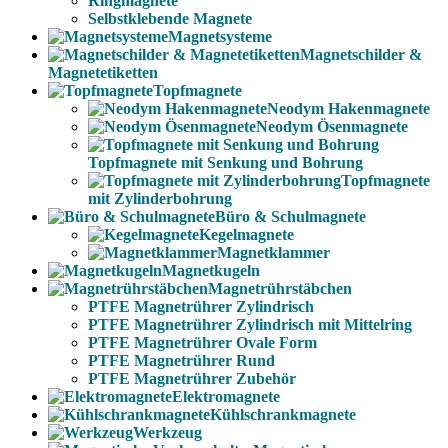
Ringmagnete
Selbstklebende Magnete
Magnetsysteme
Magnetschilder &
Magnetetiketten
Topfmagnete
Neodym Hakenmagnete
Neodym Ösenmagnete
Topfmagnete mit Senkung und Bohrung
Topfmagnete
mit Zylinderbohrung
Büro & Schulmagnete
Kegelmagnete
Magnetklammer
Magnetkugeln
Magnetrührstäbchen
PTFE Magnetrührer Zylindrisch
PTFE Magnetrührer Zylindrisch mit Mittelring
PTFE Magnetrührer Ovale Form
PTFE Magnetrührer Rund
PTFE Magnetrührer Zubehör
Elektromagnete
Kühlschrankmagnete
Werkzeug