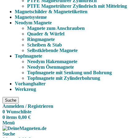
PTFE Magnetrührer Zylindrisch
PTFE Magnetrührer Zylindrisch mit Mittelring
Magnetschilder & Magnetetiketten
Magnetsysteme
Neodym Magnete
Magnete zum Anschrauben
Quader & Würfel
Ringmagnete
Scheiben & Stab
Selbstklebende Magnete
Topfmagnete
Neodym Hakenmagnete
Neodym Ösenmagnete
Topfmagnete mit Senkung und Bohrung
Topfmagnete mit Zylinderbohrung
Vorhanghalter
Werkzeug
Suche
Anmelden / Registrieren
0
Wunschliste
0
items
0,00
€
Menü
Suche