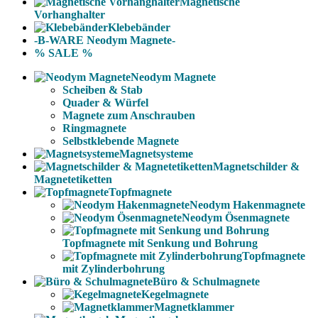
Magnetische
Vorhanghalter
Klebebänder
-B-WARE Neodym Magnete-
% SALE %
Neodym Magnete
Scheiben & Stab
Quader & Würfel
Magnete zum Anschrauben
Ringmagnete
Selbstklebende Magnete
Magnetsysteme
Magnetschilder &
Magnetetiketten
Topfmagnete
Neodym Hakenmagnete
Neodym Ösenmagnete
Topfmagnete mit Senkung und Bohrung
Topfmagnete
mit Zylinderbohrung
Büro & Schulmagnete
Kegelmagnete
Magnetklammer