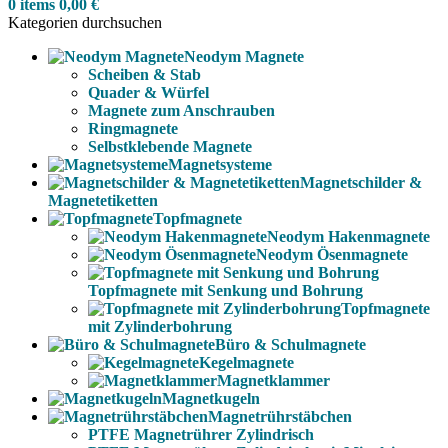
0
items
0,00
€
Kategorien durchsuchen
Neodym Magnete
Scheiben & Stab
Quader & Würfel
Magnete zum Anschrauben
Ringmagnete
Selbstklebende Magnete
Magnetsysteme
Magnetschilder &
Magnetetiketten
Topfmagnete
Neodym Hakenmagnete
Neodym Ösenmagnete
Topfmagnete mit Senkung und Bohrung
Topfmagnete
mit Zylinderbohrung
Büro & Schulmagnete
Kegelmagnete
Magnetklammer
Magnetkugeln
Magnetrührstäbchen
PTFE Magnetrührer Zylindrisch