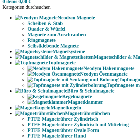
0
items
0,00
€
Kategorien durchsuchen
Neodym Magnete
Scheiben & Stab
Quader & Würfel
Magnete zum Anschrauben
Ringmagnete
Selbstklebende Magnete
Magnetsysteme
Magnetschilder & Mag
Topfmagnete
Neodym Hakenmagnete
Neodym Ösenmagnete
Topfmagn
Topfmagnete m
Büro & Schulmagnete
Kegelmagnete
Magnetklammer
Magnetkugeln
Magnetrührstäbchen
PTFE Magnetrührer Zylindrisch
PTFE Magnetrührer Zylindrisch mit Mittelring
PTFE Magnetrührer Ovale Form
PTFE Magnetrührer Rund