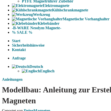
PTFE Magnetrührer Zubehör
Elektromagnete
Kühlschrankmagnete
Werkzeug
Magnetische Vorhanghalter
Klebebänder
-B-WARE Neodym Magnete-
% SALE %
Start
Sicherheitshinweise
Kontakt
Anfrage
Deutsch
Englisch
Anleitungen
Modellbau: Anleitung zur Erst
Magneten
Gepostet von
DeineMagneten