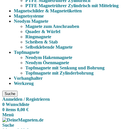
PTFE Magnetrührer Zylindrisch
PTFE Magnetrührer Zylindrisch mit Mittelring
Magnetschilder & Magnetetiketten
Magnetsysteme
Neodym Magnete
Magnete zum Anschrauben
Quader & Würfel
Ringmagnete
Scheiben & Stab
Selbstklebende Magnete
Topfmagnete
Neodym Hakenmagnete
Neodym Ösenmagnete
Topfmagnete mit Senkung und Bohrung
Topfmagnete mit Zylinderbohrung
Vorhanghalter
Werkzeug
Suche
Anmelden / Registrieren
0
Wunschliste
0
items
0,00
€
Menü
Suche