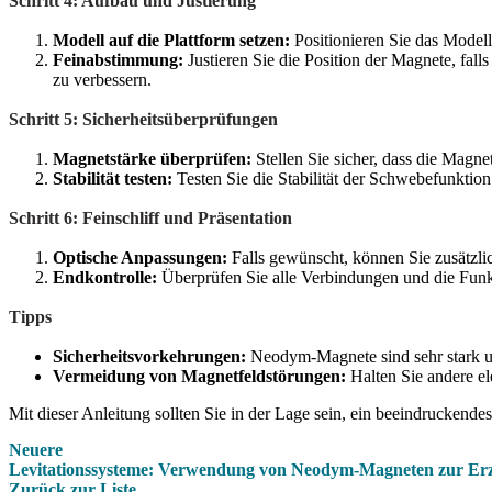
Schritt 4: Aufbau und Justierung
Modell auf die Plattform setzen:
Positionieren Sie das Modell 
Feinabstimmung:
Justieren Sie die Position der Magnete, fal
zu verbessern.
Schritt 5: Sicherheitsüberprüfungen
Magnetstärke überprüfen:
Stellen Sie sicher, dass die Magnet
Stabilität testen:
Testen Sie die Stabilität der Schwebefunktio
Schritt 6: Feinschliff und Präsentation
Optische Anpassungen:
Falls gewünscht, können Sie zusätzli
Endkontrolle:
Überprüfen Sie alle Verbindungen und die Funk
Tipps
Sicherheitsvorkehrungen:
Neodym-Magnete sind sehr stark u
Vermeidung von Magnetfeldstörungen:
Halten Sie andere el
Mit dieser Anleitung sollten Sie in der Lage sein, ein beeindruckend
Neuere
Levitationssysteme: Verwendung von Neodym-Magneten zur Erzeu
Zurück zur Liste