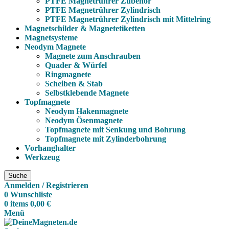
PTFE Magnetrührer Zubehör
PTFE Magnetrührer Zylindrisch
PTFE Magnetrührer Zylindrisch mit Mittelring
Magnetschilder & Magnetetiketten
Magnetsysteme
Neodym Magnete
Magnete zum Anschrauben
Quader & Würfel
Ringmagnete
Scheiben & Stab
Selbstklebende Magnete
Topfmagnete
Neodym Hakenmagnete
Neodym Ösenmagnete
Topfmagnete mit Senkung und Bohrung
Topfmagnete mit Zylinderbohrung
Vorhanghalter
Werkzeug
Suche
Anmelden / Registrieren
0
Wunschliste
0
items
0,00
€
Menü