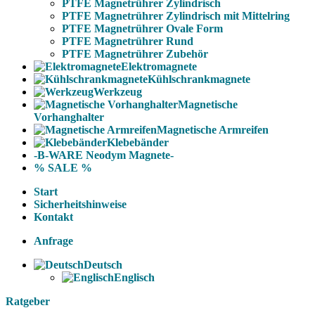
PTFE Magnetrührer Zylindrisch
PTFE Magnetrührer Zylindrisch mit Mittelring
PTFE Magnetrührer Ovale Form
PTFE Magnetrührer Rund
PTFE Magnetrührer Zubehör
Elektromagnete
Kühlschrankmagnete
Werkzeug
Magnetische
Vorhanghalter
Magnetische Armreifen
Klebebänder
-B-WARE Neodym Magnete-
% SALE %
Start
Sicherheitshinweise
Kontakt
Anfrage
Deutsch
Englisch
Ratgeber