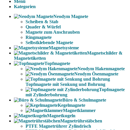
Menü
Kategorien
Neodym Magnete
Scheiben & Stab
Quader & Würfel
Magnete zum Anschrauben
Ringmagnete
Selbstklebende Magnete
Magnetsysteme
Magnetschilder &
Magnetetiketten
Topfmagnete
Neodym Hakenmagnete
Neodym Ösenmagnete
Topfmagnete mit Senkung und Bohrung
Topfmagnete
mit Zylinderbohrung
Büro & Schulmagnete
Kegelmagnete
Magnetklammer
Magnetkugeln
Magnetrührstäbchen
PTFE Magnetrührer Zylindrisch