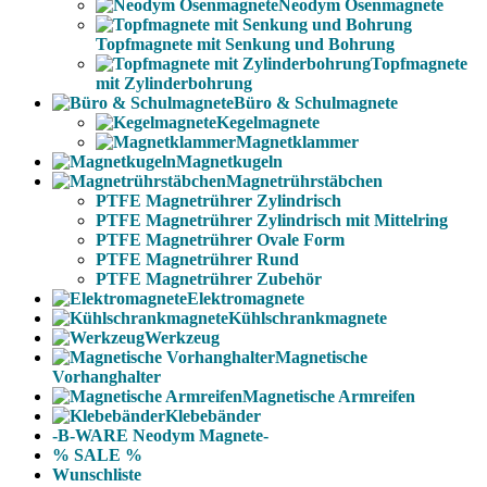
Neodym Ösenmagnete
Topfmagnete mit Senkung und Bohrung
Topfmagnete
mit Zylinderbohrung
Büro & Schulmagnete
Kegelmagnete
Magnetklammer
Magnetkugeln
Magnetrührstäbchen
PTFE Magnetrührer Zylindrisch
PTFE Magnetrührer Zylindrisch mit Mittelring
PTFE Magnetrührer Ovale Form
PTFE Magnetrührer Rund
PTFE Magnetrührer Zubehör
Elektromagnete
Kühlschrankmagnete
Werkzeug
Magnetische
Vorhanghalter
Magnetische Armreifen
Klebebänder
-B-WARE Neodym Magnete-
% SALE %
Wunschliste