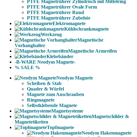
PTFE Magnetrührer Zylindrisch mit Mittelring
PTFE Magnetrührer Ovale Form
PTFE Magnetrührer Rund
PTFE Magnetrührer Zubehör
Elektromagnete
Kühlschrankmagnete
Werkzeug
Magnetische
Vorhanghalter
Magnetische Armreifen
Klebebänder
-B-WARE Neodym Magnete-
% SALE %
Neodym Magnete
Scheiben & Stab
Quader & Würfel
Magnete zum Anschrauben
Ringmagnete
Selbstklebende Magnete
Magnetsysteme
Magnetschilder &
Magnetetiketten
Topfmagnete
Neodym Hakenmagnete