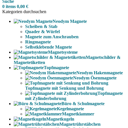
Suche
0
items
0,00
€
Kategorien durchsuchen
Neodym Magnete
Scheiben & Stab
Quader & Würfel
Magnete zum Anschrauben
Ringmagnete
Selbstklebende Magnete
Magnetsysteme
Magnetschilder &
Magnetetiketten
Topfmagnete
Neodym Hakenmagnete
Neodym Ösenmagnete
Topfmagnete mit Senkung und Bohrung
Topfmagnete
mit Zylinderbohrung
Büro & Schulmagnete
Kegelmagnete
Magnetklammer
Magnetkugeln
Magnetrührstäbchen