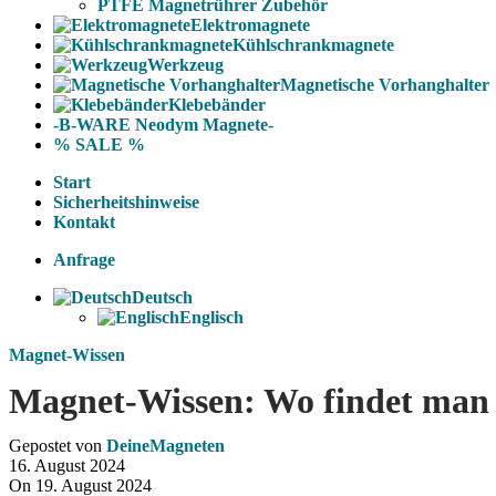
PTFE Magnetrührer Zubehör
Elektromagnete
Kühlschrankmagnete
Werkzeug
Magnetische Vorhanghalter
Klebebänder
-B-WARE Neodym Magnete-
% SALE %
Start
Sicherheitshinweise
Kontakt
Anfrage
Deutsch
Englisch
Magnet-Wissen
Magnet-Wissen: Wo findet man 
Gepostet von
DeineMagneten
16. August 2024
On 19. August 2024