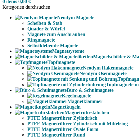
0
items
0,00
€
Kategorien durchsuchen
Neodym Magnete
Scheiben & Stab
Quader & Würfel
Magnete zum Anschrauben
Ringmagnete
Selbstklebende Magnete
Magnetsysteme
Magnetschilder & Mag
Topfmagnete
Neodym Hakenmagnete
Neodym Ösenmagnete
Topfmagn
Topfmagnete m
Büro & Schulmagnete
Kegelmagnete
Magnetklammer
Magnetkugeln
Magnetrührstäbchen
PTFE Magnetrührer Zylindrisch
PTFE Magnetrührer Zylindrisch mit Mittelring
PTFE Magnetrührer Ovale Form
PTFE Magnetrührer Rund