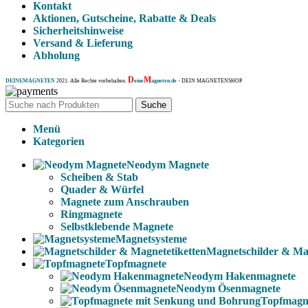
Kontakt
Aktionen, Gutscheine, Rabatte & Deals
Sicherheitshinweise
Versand & Lieferung
Abholung
D
M
DEINEMAGNETEN
2021. Alle Rechte vorbehalten.
eine
agneten.de
- DEIN MAGNETENSHOP
Suche
Menü
Kategorien
Neodym Magnete
Scheiben & Stab
Quader & Würfel
Magnete zum Anschrauben
Ringmagnete
Selbstklebende Magnete
Magnetsysteme
Magnetschilder & Mag
Topfmagnete
Neodym Hakenmagnete
Neodym Ösenmagnete
Topfmagn