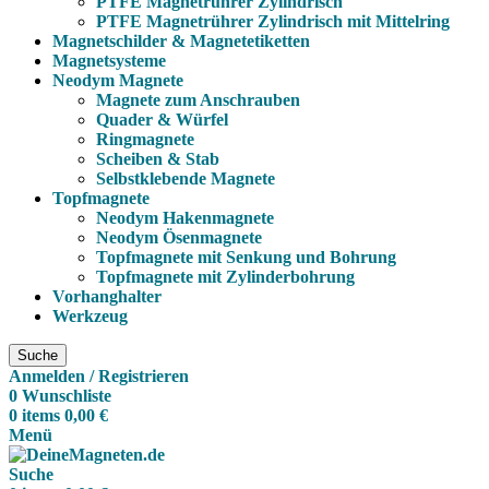
PTFE Magnetrührer Zylindrisch
PTFE Magnetrührer Zylindrisch mit Mittelring
Magnetschilder & Magnetetiketten
Magnetsysteme
Neodym Magnete
Magnete zum Anschrauben
Quader & Würfel
Ringmagnete
Scheiben & Stab
Selbstklebende Magnete
Topfmagnete
Neodym Hakenmagnete
Neodym Ösenmagnete
Topfmagnete mit Senkung und Bohrung
Topfmagnete mit Zylinderbohrung
Vorhanghalter
Werkzeug
Suche
Anmelden / Registrieren
0
Wunschliste
0
items
0,00
€
Menü
Suche