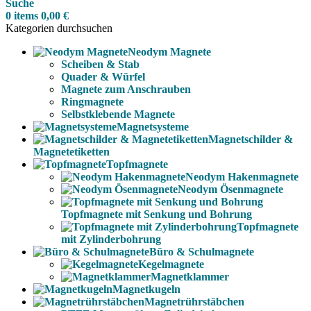
Suche
0
items
0,00
€
Kategorien durchsuchen
Neodym Magnete
Scheiben & Stab
Quader & Würfel
Magnete zum Anschrauben
Ringmagnete
Selbstklebende Magnete
Magnetsysteme
Magnetschilder &
Magnetetiketten
Topfmagnete
Neodym Hakenmagnete
Neodym Ösenmagnete
Topfmagnete mit Senkung und Bohrung
Topfmagnete
mit Zylinderbohrung
Büro & Schulmagnete
Kegelmagnete
Magnetklammer
Magnetkugeln
Magnetrührstäbchen