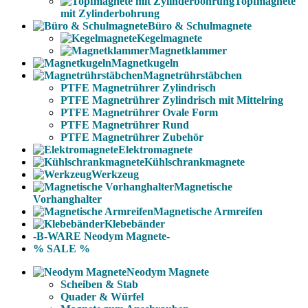
Topfmagnete
mit Zylinderbohrung
Büro & Schulmagnete
Kegelmagnete
Magnetklammer
Magnetkugeln
Magnetrührstäbchen
PTFE Magnetrührer Zylindrisch
PTFE Magnetrührer Zylindrisch mit Mittelring
PTFE Magnetrührer Ovale Form
PTFE Magnetrührer Rund
PTFE Magnetrührer Zubehör
Elektromagnete
Kühlschrankmagnete
Werkzeug
Magnetische
Vorhanghalter
Magnetische Armreifen
Klebebänder
-B-WARE Neodym Magnete-
% SALE %
Neodym Magnete
Scheiben & Stab
Quader & Würfel