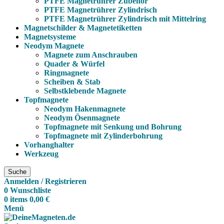
PTFE Magnetrührer Zubehör
PTFE Magnetrührer Zylindrisch
PTFE Magnetrührer Zylindrisch mit Mittelring
Magnetschilder & Magnetetiketten
Magnetsysteme
Neodym Magnete
Magnete zum Anschrauben
Quader & Würfel
Ringmagnete
Scheiben & Stab
Selbstklebende Magnete
Topfmagnete
Neodym Hakenmagnete
Neodym Ösenmagnete
Topfmagnete mit Senkung und Bohrung
Topfmagnete mit Zylinderbohrung
Vorhanghalter
Werkzeug
Suche
Anmelden / Registrieren
0
Wunschliste
0
items
0,00
€
Menü