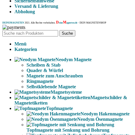
Sicherheitshinweise
Versand & Lieferung
Abholung
D
M
DEINEMAGNETEN
2021. Alle Rechte vorbehalten.
eine
agneten.de
- DEIN MAGNETENSHOP
Suche
Menü
Kategorien
Neodym Magnete
Scheiben & Stab
Quader & Würfel
Magnete zum Anschrauben
Ringmagnete
Selbstklebende Magnete
Magnetsysteme
Magnetschilder &
Magnetetiketten
Topfmagnete
Neodym Hakenmagnete
Neodym Ösenmagnete
Topfmagnete mit Senkung und Bohrung