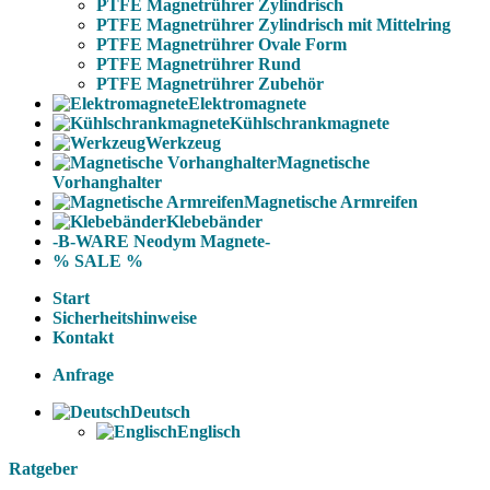
PTFE Magnetrührer Zylindrisch
PTFE Magnetrührer Zylindrisch mit Mittelring
PTFE Magnetrührer Ovale Form
PTFE Magnetrührer Rund
PTFE Magnetrührer Zubehör
Elektromagnete
Kühlschrankmagnete
Werkzeug
Magnetische
Vorhanghalter
Magnetische Armreifen
Klebebänder
-B-WARE Neodym Magnete-
% SALE %
Start
Sicherheitshinweise
Kontakt
Anfrage
Deutsch
Englisch
Ratgeber