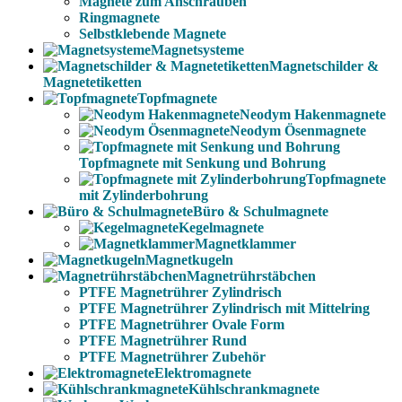
Magnete zum Anschrauben
Ringmagnete
Selbstklebende Magnete
Magnetsysteme
Magnetschilder &
Magnetetiketten
Topfmagnete
Neodym Hakenmagnete
Neodym Ösenmagnete
Topfmagnete mit Senkung und Bohrung
Topfmagnete
mit Zylinderbohrung
Büro & Schulmagnete
Kegelmagnete
Magnetklammer
Magnetkugeln
Magnetrührstäbchen
PTFE Magnetrührer Zylindrisch
PTFE Magnetrührer Zylindrisch mit Mittelring
PTFE Magnetrührer Ovale Form
PTFE Magnetrührer Rund
PTFE Magnetrührer Zubehör
Elektromagnete
Kühlschrankmagnete