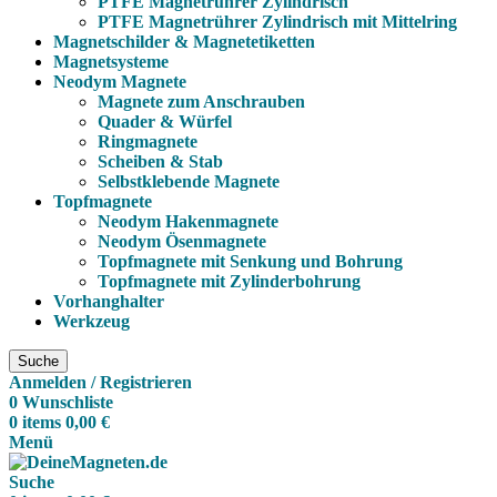
PTFE Magnetrührer Zylindrisch
PTFE Magnetrührer Zylindrisch mit Mittelring
Magnetschilder & Magnetetiketten
Magnetsysteme
Neodym Magnete
Magnete zum Anschrauben
Quader & Würfel
Ringmagnete
Scheiben & Stab
Selbstklebende Magnete
Topfmagnete
Neodym Hakenmagnete
Neodym Ösenmagnete
Topfmagnete mit Senkung und Bohrung
Topfmagnete mit Zylinderbohrung
Vorhanghalter
Werkzeug
Suche
Anmelden / Registrieren
0
Wunschliste
0
items
0,00
€
Menü
Suche