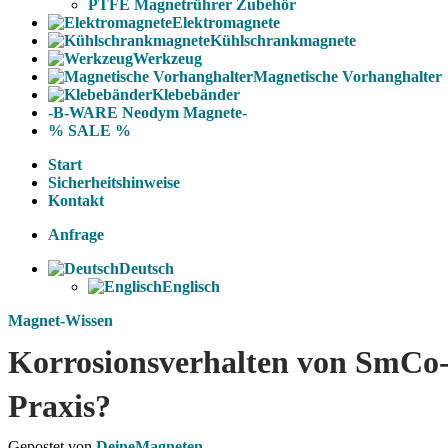
PTFE Magnetrührer Zubehör
Elektromagnete
Kühlschrankmagnete
Werkzeug
Magnetische Vorhanghalter
Klebebänder
-B-WARE Neodym Magnete-
% SALE %
Start
Sicherheitshinweise
Kontakt
Anfrage
Deutsch
Englisch
Magnet-Wissen
Korrosionsverhalten von SmCo-
Praxis?
Gepostet von
DeineMagneten