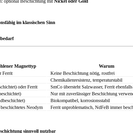
: optional Beschichtung mit
Nickel oder Gold
onsfähig im klassischen Sinn
lbedarf
hlener Magnettyp
Warum
 Ferrit
Keine Beschichtung nötig, rostfrei
Chemikalienresistenz, temperaturstabil
hichtet) oder Ferrit
SmCo übersteht Salzwasser, Ferrit ebenfalls
eschichtet)
Nur mit zuverlässiger Beschichtung verwe
dbeschichtet)
Biokompatibel, korrosionsstabil
r beschichtetes Neodym
Ferrit unproblematisch, NdFeB immer beschi
schichtung sinnvoll nutzbar