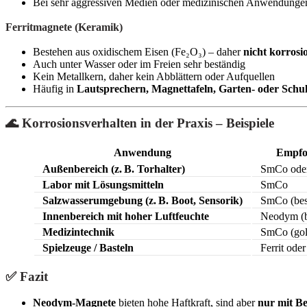
Bei sehr aggressiven Medien oder medizinischen Anwendungen
Ferritmagnete (Keramik)
Bestehen aus oxidischem Eisen (Fe₂O₃) – daher
nicht korrosi
Auch unter Wasser oder im Freien sehr beständig
Kein Metallkern, daher kein Abblättern oder Aufquellen
Häufig in
Lautsprechern, Magnettafeln, Garten- oder Schu
🌊 Korrosionsverhalten in der Praxis – Beispiele
Anwendung
Empfo
Außenbereich (z. B. Torhalter)
SmCo oder
Labor mit Lösungsmitteln
SmCo
Salzwasserumgebung (z. B. Boot, Sensorik)
SmCo (besc
Innenbereich mit hoher Luftfeuchte
Neodym (b
Medizintechnik
SmCo (gol
Spielzeuge / Basteln
Ferrit ode
✅ Fazit
Neodym-Magnete
bieten hohe Haftkraft, sind aber
nur mit Be