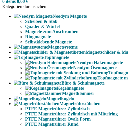
0
items
0,00
€
Kategorien durchsuchen
Neodym Magnete
Scheiben & Stab
Quader & Würfel
Magnete zum Anschrauben
Ringmagnete
Selbstklebende Magnete
Magnetsysteme
Magnetschilder & Mag
Topfmagnete
Neodym Hakenmagnete
Neodym Ösenmagnete
Topfmagn
Topfmagnete m
Büro & Schulmagnete
Kegelmagnete
Magnetklammer
Magnetkugeln
Magnetrührstäbchen
PTFE Magnetrührer Zylindrisch
PTFE Magnetrührer Zylindrisch mit Mittelring
PTFE Magnetrührer Ovale Form
PTFE Magnetrührer Rund