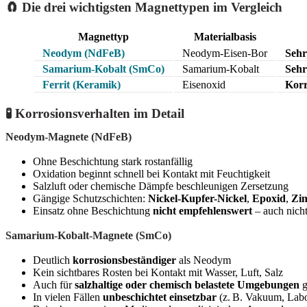
🧲 Die drei wichtigsten Magnettypen im Vergleich
Magnettyp
Materialbasis
Neodym (NdFeB)
Neodym-Eisen-Bor
Sehr
Samarium-Kobalt (SmCo)
Samarium-Kobalt
Sehr
Ferrit (Keramik)
Eisenoxid
Korr
🧪 Korrosionsverhalten im Detail
Neodym-Magnete (NdFeB)
Ohne Beschichtung stark rostanfällig
Oxidation beginnt schnell bei Kontakt mit Feuchtigkeit
Salzluft oder chemische Dämpfe beschleunigen Zersetzung
Gängige Schutzschichten:
Nickel-Kupfer-Nickel
,
Epoxid
,
Zi
Einsatz ohne Beschichtung
nicht empfehlenswert
– auch nicht
Samarium-Kobalt-Magnete (SmCo)
Deutlich
korrosionsbeständiger
als Neodym
Kein sichtbares Rosten bei Kontakt mit Wasser, Luft, Salz
Auch für
salzhaltige oder chemisch belastete Umgebungen
g
In vielen Fällen
unbeschichtet einsetzbar
(z. B. Vakuum, Lab