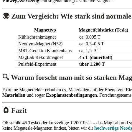
Einweg-Werkzeug
, ein sogenannter „Destructive Magnet“.
🌍 Zum Vergleich: Wie stark sind normal
Magnettyp
Magnetfeldstärke (Tesla)
Kühlschrankmagnet
ca. 0,005 T
Neodym-Magnet (N52)
ca. 0,3–0,5 T
MRT-Gerät im Krankenhaus
ca. 1,5–3 T
MagLab Rekordmagnet
45 T (dauerhaft)
Pulsfeld-Experiment
über 1.200 T
🔍 Warum forscht man mit so starken Mag
Extreme Magnetfelder erlauben es, Materialien auf der Ebene von
El
Materialien
und sogar
Exoplanetenbedingungen
. Forschungsteams
🧲 Fazit
Ob stabile 45 Tesla oder kurzzeitige 1.200 Tesla – das MagLab und 
keine Megatesla-Magneten findest, bieten wir dir
hochwertige Neod