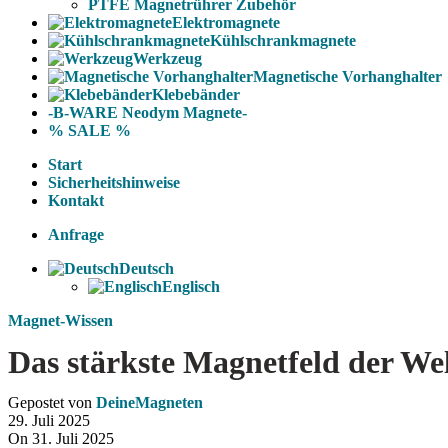
PTFE Magnetrührer Zubehör
Elektromagnete
Kühlschrankmagnete
Werkzeug
Magnetische Vorhanghalter
Klebebänder
-B-WARE Neodym Magnete-
% SALE %
Start
Sicherheitshinweise
Kontakt
Anfrage
Deutsch
Englisch
Magnet-Wissen
Das stärkste Magnetfeld der We
Gepostet von
DeineMagneten
29. Juli 2025
On 31. Juli 2025