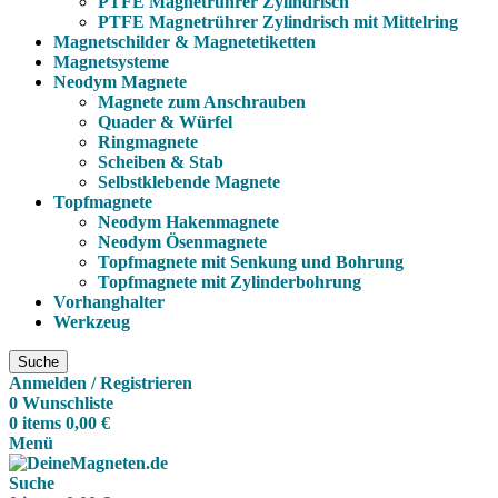
PTFE Magnetrührer Zylindrisch
PTFE Magnetrührer Zylindrisch mit Mittelring
Magnetschilder & Magnetetiketten
Magnetsysteme
Neodym Magnete
Magnete zum Anschrauben
Quader & Würfel
Ringmagnete
Scheiben & Stab
Selbstklebende Magnete
Topfmagnete
Neodym Hakenmagnete
Neodym Ösenmagnete
Topfmagnete mit Senkung und Bohrung
Topfmagnete mit Zylinderbohrung
Vorhanghalter
Werkzeug
Suche
Anmelden / Registrieren
0
Wunschliste
0
items
0,00
€
Menü
Suche