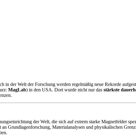
doch in der Welt der Forschung werden regelmäßig neue Rekorde aufgestel
urz:
MagLab
) in den USA. Dort wurde nicht nur das
stärkste dauerh
enzen.
hungseinrichtung der Welt, die sich auf extrem starke Magnetfelder spezia
Welt an Grundlagenforschung, Materialanalysen und physikalischen Gren
ien.