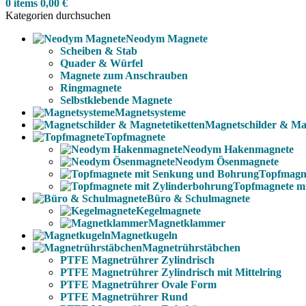
0
items
0,00
€
Kategorien durchsuchen
Neodym Magnete
Scheiben & Stab
Quader & Würfel
Magnete zum Anschrauben
Ringmagnete
Selbstklebende Magnete
Magnetsysteme
Magnetschilder & Mag
Topfmagnete
Neodym Hakenmagnete
Neodym Ösenmagnete
Topfmagn
Topfmagnete m
Büro & Schulmagnete
Kegelmagnete
Magnetklammer
Magnetkugeln
Magnetrührstäbchen
PTFE Magnetrührer Zylindrisch
PTFE Magnetrührer Zylindrisch mit Mittelring
PTFE Magnetrührer Ovale Form
PTFE Magnetrührer Rund