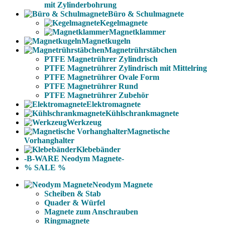
mit Zylinderbohrung
Büro & Schulmagnete
Kegelmagnete
Magnetklammer
Magnetkugeln
Magnetrührstäbchen
PTFE Magnetrührer Zylindrisch
PTFE Magnetrührer Zylindrisch mit Mittelring
PTFE Magnetrührer Ovale Form
PTFE Magnetrührer Rund
PTFE Magnetrührer Zubehör
Elektromagnete
Kühlschrankmagnete
Werkzeug
Magnetische
Vorhanghalter
Klebebänder
-B-WARE Neodym Magnete-
% SALE %
Neodym Magnete
Scheiben & Stab
Quader & Würfel
Magnete zum Anschrauben
Ringmagnete