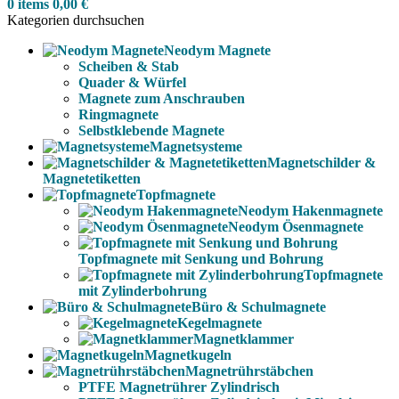
0
items
0,00
€
Kategorien durchsuchen
Neodym Magnete
Scheiben & Stab
Quader & Würfel
Magnete zum Anschrauben
Ringmagnete
Selbstklebende Magnete
Magnetsysteme
Magnetschilder &
Magnetetiketten
Topfmagnete
Neodym Hakenmagnete
Neodym Ösenmagnete
Topfmagnete mit Senkung und Bohrung
Topfmagnete
mit Zylinderbohrung
Büro & Schulmagnete
Kegelmagnete
Magnetklammer
Magnetkugeln
Magnetrührstäbchen
PTFE Magnetrührer Zylindrisch