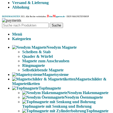
Versand & Lieferung
Abholung
D
M
DEINEMAGNETEN
2021. Alle Rechte vorbehalten.
eine
agneten.de
- DEIN MAGNETENSHOP
Suche
Menü
Kategorien
Neodym Magnete
Scheiben & Stab
Quader & Würfel
Magnete zum Anschrauben
Ringmagnete
Selbstklebende Magnete
Magnetsysteme
Magnetschilder &
Magnetetiketten
Topfmagnete
Neodym Hakenmagnete
Neodym Ösenmagnete
Topfmagnete mit Senkung und Bohrung
Topfmagnete