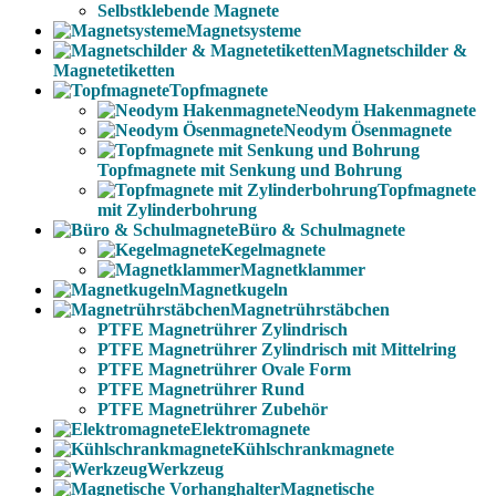
Selbstklebende Magnete
Magnetsysteme
Magnetschilder &
Magnetetiketten
Topfmagnete
Neodym Hakenmagnete
Neodym Ösenmagnete
Topfmagnete mit Senkung und Bohrung
Topfmagnete
mit Zylinderbohrung
Büro & Schulmagnete
Kegelmagnete
Magnetklammer
Magnetkugeln
Magnetrührstäbchen
PTFE Magnetrührer Zylindrisch
PTFE Magnetrührer Zylindrisch mit Mittelring
PTFE Magnetrührer Ovale Form
PTFE Magnetrührer Rund
PTFE Magnetrührer Zubehör
Elektromagnete
Kühlschrankmagnete
Werkzeug
Magnetische