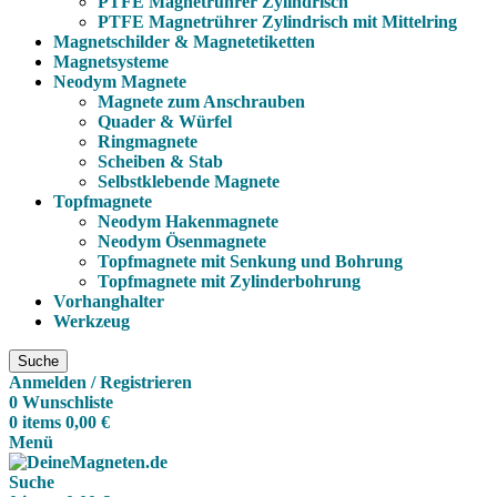
PTFE Magnetrührer Zylindrisch
PTFE Magnetrührer Zylindrisch mit Mittelring
Magnetschilder & Magnetetiketten
Magnetsysteme
Neodym Magnete
Magnete zum Anschrauben
Quader & Würfel
Ringmagnete
Scheiben & Stab
Selbstklebende Magnete
Topfmagnete
Neodym Hakenmagnete
Neodym Ösenmagnete
Topfmagnete mit Senkung und Bohrung
Topfmagnete mit Zylinderbohrung
Vorhanghalter
Werkzeug
Suche
Anmelden / Registrieren
0
Wunschliste
0
items
0,00
€
Menü
Suche