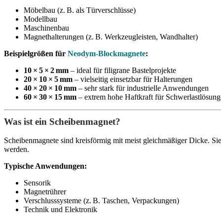
Möbelbau (z. B. als Türverschlüsse)
Modellbau
Maschinenbau
Magnethalterungen (z. B. Werkzeugleisten, Wandhalter)
Beispielgrößen für
Neodym-Blockmagnete
:
10 × 5 × 2 mm
– ideal für filigrane Bastelprojekte
20 × 10 × 5 mm
– vielseitig einsetzbar für Halterungen
40 × 20 × 10 mm
– sehr stark für industrielle Anwendungen
60 × 30 × 15 mm
– extrem hohe Haftkraft für Schwerlastlösun
Was ist ein Scheibenmagnet?
Scheibenmagnete sind kreisförmig mit meist gleichmäßiger Dicke. Sie
werden.
Typische Anwendungen:
Sensorik
Magnetrührer
Verschlusssysteme (z. B. Taschen, Verpackungen)
Technik und Elektronik