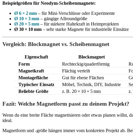
Beispielgrößen für Neodym-Scheibenmagnete:
Ø 6 × 2 mm
– für Mini-Verschlüsse oder Experimente
Ø 10 × 3 mm
– gängige Allroundgröße
Ø 20 × 5 mm
– für stärkere Haltekraft in Heimprojekten
Ø 30 × 10 mm
– sehr starke Magnete für industrielle Einsätze
Vergleich: Blockmagnet vs. Scheibenmagnet
Eigenschaft
Blockmagnet
Form
Rechteckig/quaderförmig
Ru
Magnetkraft
Flächig verteilt
Fo
Montagefläche
Gut für ebene Flächen
Gu
Typischer Einsatz
Möbel, Technik, DIY, Industrie
Se
Beliebte Größe
z. B. 20 × 10 × 5 mm
z.
Fazit: Welche Magnetform passt zu deinem Projekt?
Wenn du eine breite Fläche magnetisieren oder etwas planen willst, das
ideal.
Magnetform und -größe hängen immer vom konkreten Projekt ab. Beide