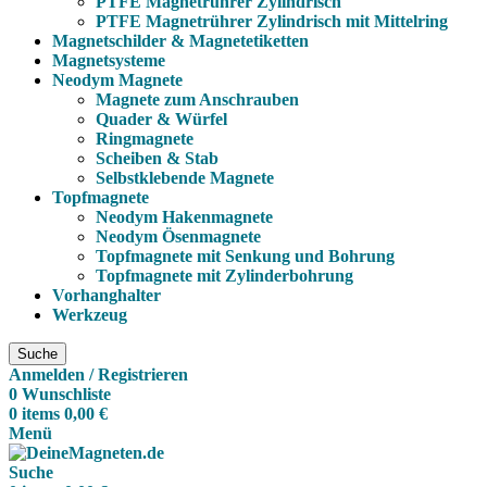
PTFE Magnetrührer Zylindrisch
PTFE Magnetrührer Zylindrisch mit Mittelring
Magnetschilder & Magnetetiketten
Magnetsysteme
Neodym Magnete
Magnete zum Anschrauben
Quader & Würfel
Ringmagnete
Scheiben & Stab
Selbstklebende Magnete
Topfmagnete
Neodym Hakenmagnete
Neodym Ösenmagnete
Topfmagnete mit Senkung und Bohrung
Topfmagnete mit Zylinderbohrung
Vorhanghalter
Werkzeug
Suche
Anmelden / Registrieren
0
Wunschliste
0
items
0,00
€
Menü
Suche