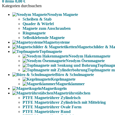
0
items
0,00
€
Kategorien durchsuchen
Neodym Magnete
Scheiben & Stab
Quader & Würfel
Magnete zum Anschrauben
Ringmagnete
Selbstklebende Magnete
Magnetsysteme
Magnetschilder & Mag
Topfmagnete
Neodym Hakenmagnete
Neodym Ösenmagnete
Topfmagn
Topfmagnete m
Büro & Schulmagnete
Kegelmagnete
Magnetklammer
Magnetkugeln
Magnetrührstäbchen
PTFE Magnetrührer Zylindrisch
PTFE Magnetrührer Zylindrisch mit Mittelring
PTFE Magnetrührer Ovale Form
PTFE Magnetrührer Rund