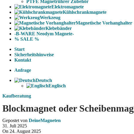
PTFE Magnetrührer Zubehör
Elektromagnete
Kühlschrankmagnete
Werkzeug
Magnetische Vorhanghalter
Klebebänder
-B-WARE Neodym Magnete-
% SALE %
Start
Sicherheitshinweise
Kontakt
Anfrage
Deutsch
Englisch
Kaufberatung
Blockmagnet oder Scheibenmagn
Gepostet von
DeineMagneten
31. Juli 2025
On 24. August 2025