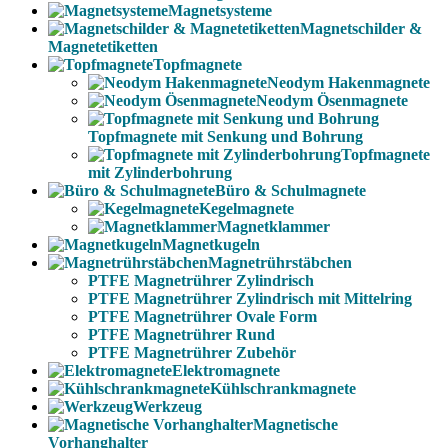
Magnetsysteme
Magnetschilder &
Magnetetiketten
Topfmagnete
Neodym Hakenmagnete
Neodym Ösenmagnete
Topfmagnete mit Senkung und Bohrung
Topfmagnete
mit Zylinderbohrung
Büro & Schulmagnete
Kegelmagnete
Magnetklammer
Magnetkugeln
Magnetrührstäbchen
PTFE Magnetrührer Zylindrisch
PTFE Magnetrührer Zylindrisch mit Mittelring
PTFE Magnetrührer Ovale Form
PTFE Magnetrührer Rund
PTFE Magnetrührer Zubehör
Elektromagnete
Kühlschrankmagnete
Werkzeug
Magnetische
Vorhanghalter