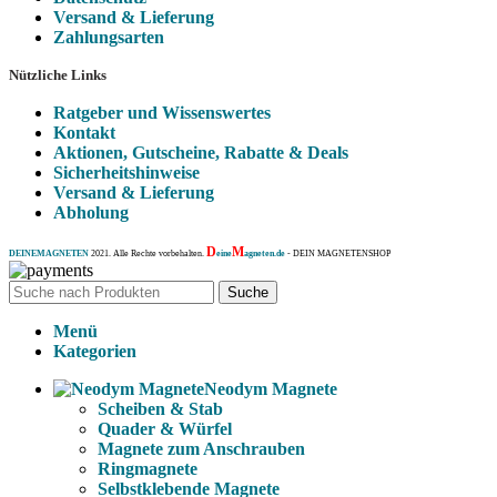
Versand & Lieferung
Zahlungsarten
Nützliche Links
Ratgeber und Wissenswertes
Kontakt
Aktionen, Gutscheine, Rabatte & Deals
Sicherheitshinweise
Versand & Lieferung
Abholung
D
M
DEINEMAGNETEN
2021. Alle Rechte vorbehalten.
eine
agneten.de
- DEIN MAGNETENSHOP
Suche
Menü
Kategorien
Neodym Magnete
Scheiben & Stab
Quader & Würfel
Magnete zum Anschrauben
Ringmagnete
Selbstklebende Magnete