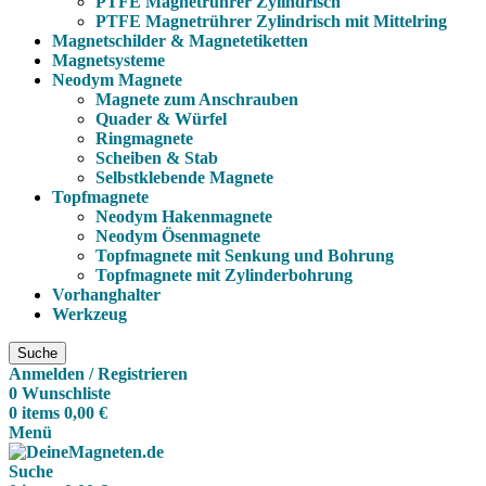
PTFE Magnetrührer Zylindrisch
PTFE Magnetrührer Zylindrisch mit Mittelring
Magnetschilder & Magnetetiketten
Magnetsysteme
Neodym Magnete
Magnete zum Anschrauben
Quader & Würfel
Ringmagnete
Scheiben & Stab
Selbstklebende Magnete
Topfmagnete
Neodym Hakenmagnete
Neodym Ösenmagnete
Topfmagnete mit Senkung und Bohrung
Topfmagnete mit Zylinderbohrung
Vorhanghalter
Werkzeug
Suche
Anmelden / Registrieren
0
Wunschliste
0
items
0,00
€
Menü
Suche