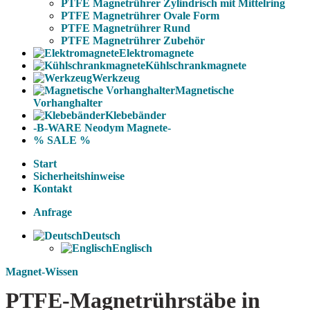
PTFE Magnetrührer Zylindrisch mit Mittelring
PTFE Magnetrührer Ovale Form
PTFE Magnetrührer Rund
PTFE Magnetrührer Zubehör
Elektromagnete
Kühlschrankmagnete
Werkzeug
Magnetische
Vorhanghalter
Klebebänder
-B-WARE Neodym Magnete-
% SALE %
Start
Sicherheitshinweise
Kontakt
Anfrage
Deutsch
Englisch
Magnet-Wissen
PTFE-Magnetrührstäbe in