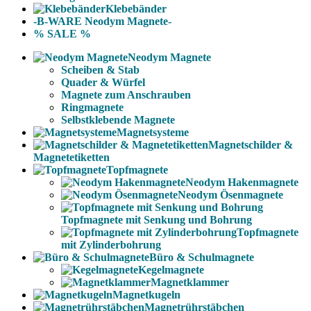
Klebebänder
-B-WARE Neodym Magnete-
% SALE %
Neodym Magnete
Scheiben & Stab
Quader & Würfel
Magnete zum Anschrauben
Ringmagnete
Selbstklebende Magnete
Magnetsysteme
Magnetschilder &
Magnetetiketten
Topfmagnete
Neodym Hakenmagnete
Neodym Ösenmagnete
Topfmagnete mit Senkung und Bohrung
Topfmagnete
mit Zylinderbohrung
Büro & Schulmagnete
Kegelmagnete
Magnetklammer
Magnetkugeln
Magnetrührstäbchen