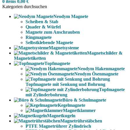
0
items
0,00
€
Kategorien durchsuchen
Neodym Magnete
Scheiben & Stab
Quader & Würfel
Magnete zum Anschrauben
Ringmagnete
Selbstklebende Magnete
Magnetsysteme
Magnetschilder &
Magnetetiketten
Topfmagnete
Neodym Hakenmagnete
Neodym Ösenmagnete
Topfmagnete mit Senkung und Bohrung
Topfmagnete
mit Zylinderbohrung
Büro & Schulmagnete
Kegelmagnete
Magnetklammer
Magnetkugeln
Magnetrührstäbchen
PTFE Magnetrührer Zylindrisch