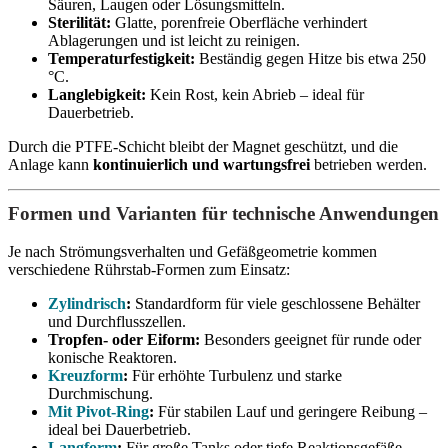
Säuren, Laugen oder Lösungsmitteln.
Sterilität:
Glatte, porenfreie Oberfläche verhindert
Ablagerungen und ist leicht zu reinigen.
Temperaturfestigkeit:
Beständig gegen Hitze bis etwa 250
°C.
Langlebigkeit:
Kein Rost, kein Abrieb – ideal für
Dauerbetrieb.
Durch die PTFE-Schicht bleibt der Magnet geschützt, und die
Anlage kann
kontinuierlich und wartungsfrei
betrieben werden.
Formen und Varianten für technische Anwendungen
Je nach Strömungsverhalten und Gefäßgeometrie kommen
verschiedene Rührstab-Formen zum Einsatz:
Zylindrisch
:
Standardform für viele geschlossene Behälter
und Durchflusszellen.
Tropfen- oder Eiform:
Besonders geeignet für runde oder
konische Reaktoren.
Kreuzform
:
Für erhöhte Turbulenz und starke
Durchmischung.
Mit Pivot-Ring
:
Für stabilen Lauf und geringere Reibung –
ideal bei Dauerbetrieb.
Langform
:
Für große Tanks oder tiefe Reaktionsgefäße.