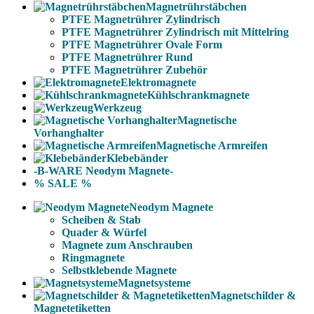
Magnetrührstäbchen
PTFE Magnetrührer Zylindrisch
PTFE Magnetrührer Zylindrisch mit Mittelring
PTFE Magnetrührer Ovale Form
PTFE Magnetrührer Rund
PTFE Magnetrührer Zubehör
Elektromagnete
Kühlschrankmagnete
Werkzeug
Magnetische
Vorhanghalter
Magnetische Armreifen
Klebebänder
-B-WARE Neodym Magnete-
% SALE %
Neodym Magnete
Scheiben & Stab
Quader & Würfel
Magnete zum Anschrauben
Ringmagnete
Selbstklebende Magnete
Magnetsysteme
Magnetschilder &
Magnetetiketten