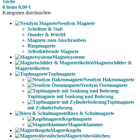
Suche
0
items
0,00
€
Kategorien durchsuchen
Neodym Magnete
Scheiben & Stab
Quader & Würfel
Magnete zum Anschrauben
Ringmagnete
Selbstklebende Magnete
Magnetsysteme
Magnetschilder &
Magnetetiketten
Topfmagnete
Neodym Hakenmagnete
Neodym Ösenmagnete
Topfmagnete mit Senkung und Bohrung
Topfmagnete
mit Zylinderbohrung
Büro & Schulmagnete
Kegelmagnete
Magnetklammer
Magnetkugeln
Magnetrührstäbchen