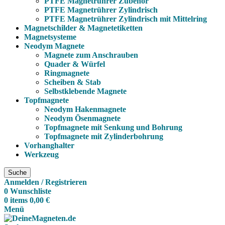
PTFE Magnetrührer Zubehör
PTFE Magnetrührer Zylindrisch
PTFE Magnetrührer Zylindrisch mit Mittelring
Magnetschilder & Magnetetiketten
Magnetsysteme
Neodym Magnete
Magnete zum Anschrauben
Quader & Würfel
Ringmagnete
Scheiben & Stab
Selbstklebende Magnete
Topfmagnete
Neodym Hakenmagnete
Neodym Ösenmagnete
Topfmagnete mit Senkung und Bohrung
Topfmagnete mit Zylinderbohrung
Vorhanghalter
Werkzeug
Suche
Anmelden / Registrieren
0
Wunschliste
0
items
0,00
€
Menü