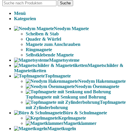
Suche
Menü
Kategorien
Neodym Magnete
Scheiben & Stab
Quader & Würfel
Magnete zum Anschrauben
Ringmagnete
Selbstklebende Magnete
Magnetsysteme
Magnetschilder &
Magnetetiketten
Topfmagnete
Neodym Hakenmagnete
Neodym Ösenmagnete
Topfmagnete mit Senkung und Bohrung
Topfmagnete
mit Zylinderbohrung
Büro & Schulmagnete
Kegelmagnete
Magnetklammer
Magnetkugeln