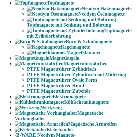
Topfmagnete
Neodym Hakenmagnete
Neodym Ösenmagnete
Topfmagnete mit Senkung und Bohrung
Topfmagnete
mit Zylinderbohrung
Büro & Schulmagnete
Kegelmagnete
Magnetklammer
Magnetkugeln
Magnetrührstäbchen
PTFE Magnetrührer Zylindrisch
PTFE Magnetrührer Zylindrisch mit Mittelring
PTFE Magnetrührer Ovale Form
PTFE Magnetrührer Rund
PTFE Magnetrührer Zubehör
Elektromagnete
Kühlschrankmagnete
Werkzeug
Magnetische
Vorhanghalter
Magnetische Armreifen
Klebebänder
-B-WARE Neodym Magnete-