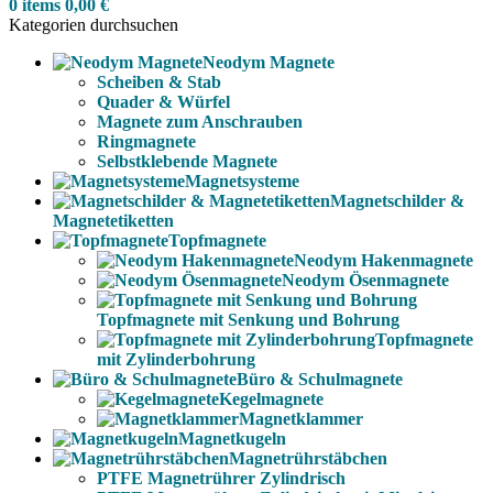
0
items
0,00
€
Kategorien durchsuchen
Neodym Magnete
Scheiben & Stab
Quader & Würfel
Magnete zum Anschrauben
Ringmagnete
Selbstklebende Magnete
Magnetsysteme
Magnetschilder &
Magnetetiketten
Topfmagnete
Neodym Hakenmagnete
Neodym Ösenmagnete
Topfmagnete mit Senkung und Bohrung
Topfmagnete
mit Zylinderbohrung
Büro & Schulmagnete
Kegelmagnete
Magnetklammer
Magnetkugeln
Magnetrührstäbchen
PTFE Magnetrührer Zylindrisch