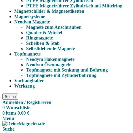
PTFE Magnetrührer Zylindrisch
PTFE Magnetrührer Zylindrisch mit Mittelring
Magnetschilder & Magnetetiketten
Magnetsysteme
Neodym Magnete
Magnete zum Anschrauben
Quader & Würfel
Ringmagnete
Scheiben & Stab
Selbstklebende Magnete
Topfmagnete
Neodym Hakenmagnete
Neodym Ösenmagnete
Topfmagnete mit Senkung und Bohrung
Topfmagnete mit Zylinderbohrung
Vorhanghalter
Werkzeug
Suche
Anmelden / Registrieren
0
Wunschliste
0
items
0,00
€
Menü
Suche