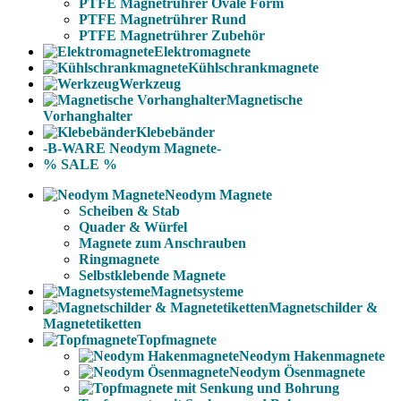
PTFE Magnetrührer Ovale Form
PTFE Magnetrührer Rund
PTFE Magnetrührer Zubehör
Elektromagnete
Kühlschrankmagnete
Werkzeug
Magnetische
Vorhanghalter
Klebebänder
-B-WARE Neodym Magnete-
% SALE %
Neodym Magnete
Scheiben & Stab
Quader & Würfel
Magnete zum Anschrauben
Ringmagnete
Selbstklebende Magnete
Magnetsysteme
Magnetschilder &
Magnetetiketten
Topfmagnete
Neodym Hakenmagnete
Neodym Ösenmagnete