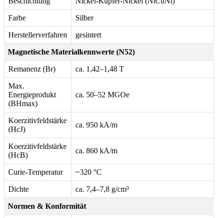
Beschichtung
Nickel-Kupfer-Nickel (NiCuNi)
Farbe
Silber
Herstellerverfahren
gesintert
Magnetische Materialkennwerte (N52)
Remanenz (Br)
ca. 1,42–1,48 T
Max.
Energieprodukt
ca. 50–52 MGOe
(BHmax)
Koerzitivfeldstärke
ca. 950 kA/m
(HcJ)
Koerzitivfeldstärke
ca. 860 kA/m
(HcB)
Curie-Temperatur
~320 °C
Dichte
ca. 7,4–7,8 g/cm³
Normen & Konformität