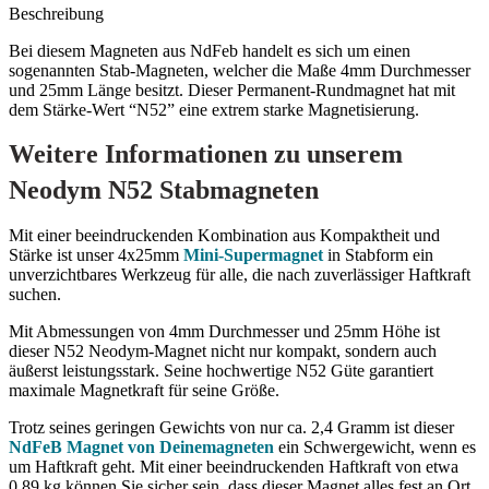
Beschreibung
Bei diesem Magneten aus NdFeb handelt es sich um einen
sogenannten Stab-Magneten, welcher die Maße 4mm Durchmesser
und 25mm Länge besitzt. Dieser Permanent-Rundmagnet hat mit
dem Stärke-Wert “N52” eine extrem starke Magnetisierung.
Weitere Informationen zu unserem
Neodym N52 Stabmagneten
Mit einer beeindruckenden Kombination aus Kompaktheit und
Stärke ist unser 4x25mm
Mini-Supermagnet
in Stabform ein
unverzichtbares Werkzeug für alle, die nach zuverlässiger Haftkraft
suchen.
Mit Abmessungen von 4mm Durchmesser und 25mm Höhe ist
dieser N52 Neodym-Magnet nicht nur kompakt, sondern auch
äußerst leistungsstark. Seine hochwertige N52 Güte garantiert
maximale Magnetkraft für seine Größe.
Trotz seines geringen Gewichts von nur ca. 2,4 Gramm ist dieser
NdFeB Magnet von Deinemagneten
ein Schwergewicht, wenn es
um Haftkraft geht. Mit einer beeindruckenden Haftkraft von etwa
0,89 kg können Sie sicher sein, dass dieser Magnet alles fest an Ort