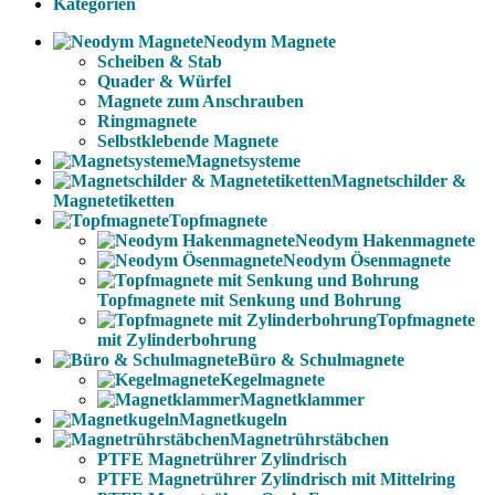
Kategorien
Neodym Magnete
Scheiben & Stab
Quader & Würfel
Magnete zum Anschrauben
Ringmagnete
Selbstklebende Magnete
Magnetsysteme
Magnetschilder &
Magnetetiketten
Topfmagnete
Neodym Hakenmagnete
Neodym Ösenmagnete
Topfmagnete mit Senkung und Bohrung
Topfmagnete
mit Zylinderbohrung
Büro & Schulmagnete
Kegelmagnete
Magnetklammer
Magnetkugeln
Magnetrührstäbchen
PTFE Magnetrührer Zylindrisch
PTFE Magnetrührer Zylindrisch mit Mittelring