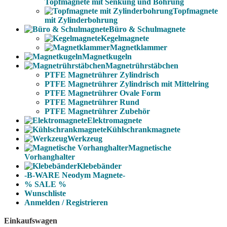
Topfmagnete mit Senkung und Bohrung
Topfmagnete
mit Zylinderbohrung
Büro & Schulmagnete
Kegelmagnete
Magnetklammer
Magnetkugeln
Magnetrührstäbchen
PTFE Magnetrührer Zylindrisch
PTFE Magnetrührer Zylindrisch mit Mittelring
PTFE Magnetrührer Ovale Form
PTFE Magnetrührer Rund
PTFE Magnetrührer Zubehör
Elektromagnete
Kühlschrankmagnete
Werkzeug
Magnetische
Vorhanghalter
Klebebänder
-B-WARE Neodym Magnete-
% SALE %
Wunschliste
Anmelden / Registrieren
Einkaufswagen