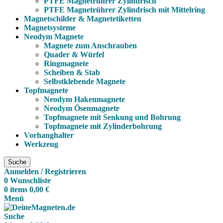
PTFE Magnetrührer Zylindrisch
PTFE Magnetrührer Zylindrisch mit Mittelring
Magnetschilder & Magnetetiketten
Magnetsysteme
Neodym Magnete
Magnete zum Anschrauben
Quader & Würfel
Ringmagnete
Scheiben & Stab
Selbstklebende Magnete
Topfmagnete
Neodym Hakenmagnete
Neodym Ösenmagnete
Topfmagnete mit Senkung und Bohrung
Topfmagnete mit Zylinderbohrung
Vorhanghalter
Werkzeug
Suche
Anmelden / Registrieren
0
Wunschliste
0
items
0,00
€
Menü
Suche