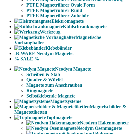
PTFE Magnetrührer Ovale Form
PTFE Magnetrührer Rund
PTFE Magnetrührer Zubehör
Elektromagnete
Kühlschrankmagnete
Werkzeug
Magnetische
Vorhanghalter
Klebebänder
-B-WARE Neodym Magnete-
% SALE %
Neodym Magnete
Scheiben & Stab
Quader & Würfel
Magnete zum Anschrauben
Ringmagnete
Selbstklebende Magnete
Magnetsysteme
Magnetschilder &
Magnetetiketten
Topfmagnete
Neodym Hakenmagnete
Neodym Ösenmagnete