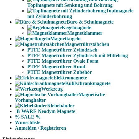
Topfmagnete mit Senkung und Bohrung
Topfmagnete
mit Zylinderbohrung
Büro & Schulmagnete
Kegelmagnete
Magnetklammer
Magnetkugeln
Magnetrührstäbchen
PTFE Magnetrührer Zylindrisch
PTFE Magnetrührer Zylindrisch mit Mittelring
PTFE Magnetrührer Ovale Form
PTFE Magnetrührer Rund
PTFE Magnetrührer Zubehör
Elektromagnete
Kühlschrankmagnete
Werkzeug
Magnetische
Vorhanghalter
Klebebänder
-B-WARE Neodym Magnete-
% SALE %
Wunschliste
Anmelden / Registrieren