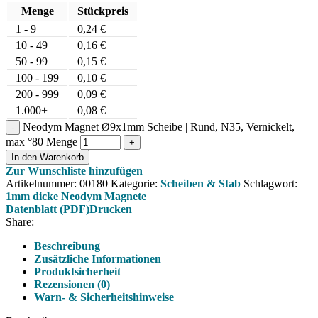
Menge
Stückpreis
1 - 9
0,24
€
10 - 49
0,16
€
50 - 99
0,15
€
100 - 199
0,10
€
200 - 999
0,09
€
1.000+
0,08
€
Neodym Magnet Ø9x1mm Scheibe | Rund, N35, Vernickelt,
max °80 Menge
In den Warenkorb
Zur Wunschliste hinzufügen
Artikelnummer:
00180
Kategorie:
Scheiben & Stab
Schlagwort:
1mm dicke Neodym Magnete
Datenblatt (PDF)
Drucken
Share:
Beschreibung
Zusätzliche Informationen
Produktsicherheit
Rezensionen (0)
Warn- & Sicherheitshinweise