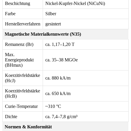
Beschichtung
Nickel-Kupfer-Nickel (NiCuNi)
Farbe
Silber
Herstellerverfahren
gesintert
Magnetische Materialkennwerte (N35)
Remanenz (Br)
ca. 1,17–1,20 T
Max.
Energieprodukt
ca. 35–38 MGOe
(BHmax)
Koerzitivfeldstärke
ca. 880 kA/m
(HcJ)
Koerzitivfeldstärke
ca. 650 kA/m
(HcB)
Curie-Temperatur
~310 °C
Dichte
ca. 7,4–7,8 g/cm³
Normen & Konformität