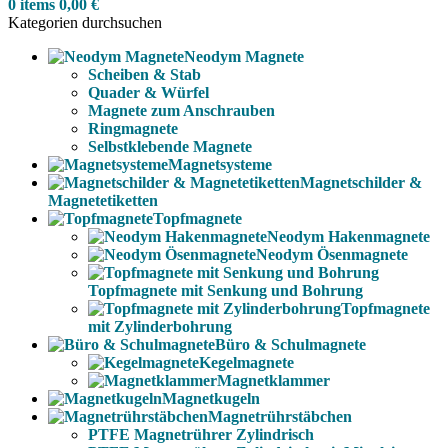
0
items
0,00
€
Kategorien durchsuchen
Neodym Magnete
Scheiben & Stab
Quader & Würfel
Magnete zum Anschrauben
Ringmagnete
Selbstklebende Magnete
Magnetsysteme
Magnetschilder &
Magnetetiketten
Topfmagnete
Neodym Hakenmagnete
Neodym Ösenmagnete
Topfmagnete mit Senkung und Bohrung
Topfmagnete
mit Zylinderbohrung
Büro & Schulmagnete
Kegelmagnete
Magnetklammer
Magnetkugeln
Magnetrührstäbchen
PTFE Magnetrührer Zylindrisch