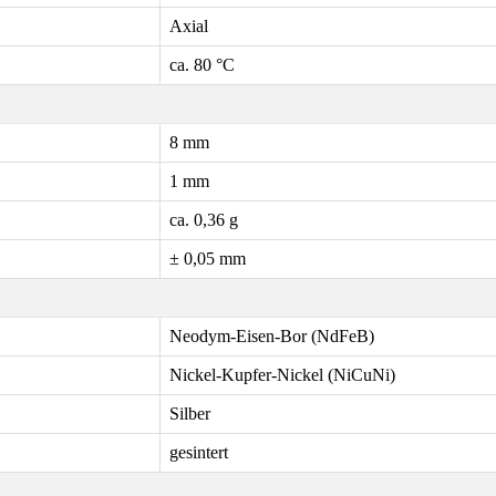
Axial
ca. 80 °C
8 mm
1 mm
ca. 0,36 g
± 0,05 mm
Neodym-Eisen-Bor (NdFeB)
Nickel-Kupfer-Nickel (NiCuNi)
Silber
gesintert