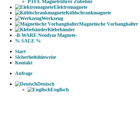
PTFE Magnetrührer Zubehör
Elektromagnete
Kühlschrankmagnete
Werkzeug
Magnetische Vorhanghalter
Klebebänder
-B-WARE Neodym Magnete-
% SALE %
Start
Sicherheitshinweise
Kontakt
Anfrage
Deutsch
Englisch