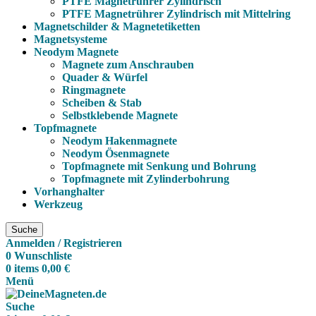
PTFE Magnetrührer Zylindrisch
PTFE Magnetrührer Zylindrisch mit Mittelring
Magnetschilder & Magnetetiketten
Magnetsysteme
Neodym Magnete
Magnete zum Anschrauben
Quader & Würfel
Ringmagnete
Scheiben & Stab
Selbstklebende Magnete
Topfmagnete
Neodym Hakenmagnete
Neodym Ösenmagnete
Topfmagnete mit Senkung und Bohrung
Topfmagnete mit Zylinderbohrung
Vorhanghalter
Werkzeug
Suche
Anmelden / Registrieren
0
Wunschliste
0
items
0,00
€
Menü
Suche