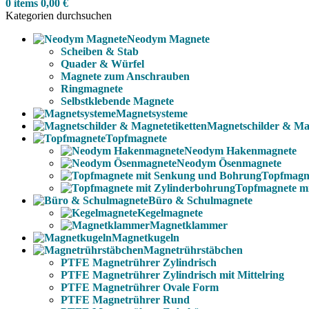
0
items
0,00
€
Kategorien durchsuchen
Neodym Magnete
Scheiben & Stab
Quader & Würfel
Magnete zum Anschrauben
Ringmagnete
Selbstklebende Magnete
Magnetsysteme
Magnetschilder & Mag
Topfmagnete
Neodym Hakenmagnete
Neodym Ösenmagnete
Topfmagn
Topfmagnete m
Büro & Schulmagnete
Kegelmagnete
Magnetklammer
Magnetkugeln
Magnetrührstäbchen
PTFE Magnetrührer Zylindrisch
PTFE Magnetrührer Zylindrisch mit Mittelring
PTFE Magnetrührer Ovale Form
PTFE Magnetrührer Rund