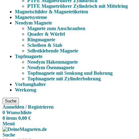
PTFE Magnetrührer Zylindrisch
PTFE Magnetrührer Zylindrisch mit Mittelring
Magnetschilder & Magnetetiketten
Magnetsysteme
Neodym Magnete
Magnete zum Anschrauben
Quader & Würfel
Ringmagnete
Scheiben & Stab
Selbstklebende Magnete
Topfmagnete
Neodym Hakenmagnete
Neodym Ösenmagnete
Topfmagnete mit Senkung und Bohrung
Topfmagnete mit Zylinderbohrung
Vorhanghalter
Werkzeug
Suche
Anmelden / Registrieren
0
Wunschliste
0
items
0,00
€
Menü
Suche