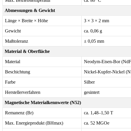
Max. Betriebstemperatur
ca. 80 °C
Abmessungen & Gewicht
Länge × Breite × Höhe
3 × 3 × 2 mm
Gewicht
ca. 0,06 g
Maßtoleranz
± 0,05 mm
Material & Oberfläche
Material
Neodym-Eisen-Bor (Nd
Beschichtung
Nickel-Kupfer-Nickel (
Farbe
Silber
Herstellerverfahren
gesintert
Magnetische Materialkennwerte (N52)
Remanenz (Br)
ca. 1,48–1,50 T
Max. Energieprodukt (BHmax)
ca. 52 MGOe