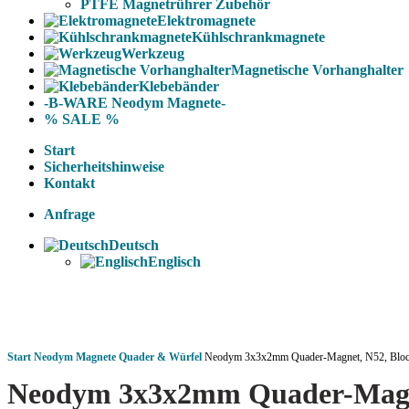
PTFE Magnetrührer Zubehör
Elektromagnete
Kühlschrankmagnete
Werkzeug
Magnetische Vorhanghalter
Klebebänder
-B-WARE Neodym Magnete-
% SALE %
Start
Sicherheitshinweise
Kontakt
Anfrage
Deutsch
Englisch
Start
Neodym Magnete
Quader & Würfel
Neodym 3x3x2mm Quader-Magnet, N52, Block,
Neodym 3x3x2mm Quader-Magnet