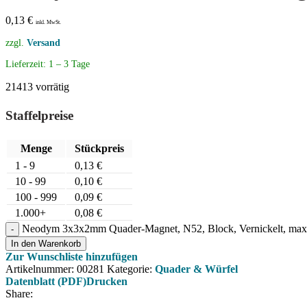
0,13
€
inkl. MwSt.
zzgl.
Versand
Lieferzeit:
1 – 3 Tage
21413 vorrätig
Staffelpreise
Menge
Stückpreis
1 - 9
0,13
€
10 - 99
0,10
€
100 - 999
0,09
€
1.000+
0,08
€
Neodym 3x3x2mm Quader-Magnet, N52, Block, Vernickelt, ma
In den Warenkorb
Zur Wunschliste hinzufügen
Artikelnummer:
00281
Kategorie:
Quader & Würfel
Datenblatt (PDF)
Drucken
Share: