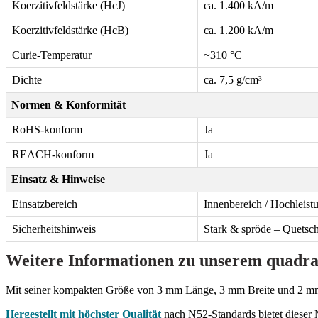
Koerzitivfeldstärke (HcJ)
ca. 1.400 kA/m
Koerzitivfeldstärke (HcB)
ca. 1.200 kA/m
Curie-Temperatur
~310 °C
Dichte
ca. 7,5 g/cm³
Normen & Konformität
RoHS-konform
Ja
REACH-konform
Ja
Einsatz & Hinweise
Einsatzbereich
Innenbereich / Hochleis
Sicherheitshinweis
Stark & spröde – Quetsch
Weitere Informationen zu unserem quadr
Mit seiner kompakten Größe von 3 mm Länge, 3 mm Breite und 2 m
Hergestellt mit höchster Qualität
nach N52-Standards bietet dieser 