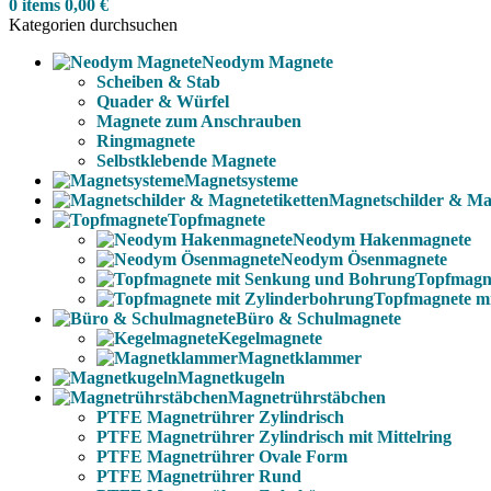
0
items
0,00
€
Kategorien durchsuchen
Neodym Magnete
Scheiben & Stab
Quader & Würfel
Magnete zum Anschrauben
Ringmagnete
Selbstklebende Magnete
Magnetsysteme
Magnetschilder & Mag
Topfmagnete
Neodym Hakenmagnete
Neodym Ösenmagnete
Topfmagn
Topfmagnete m
Büro & Schulmagnete
Kegelmagnete
Magnetklammer
Magnetkugeln
Magnetrührstäbchen
PTFE Magnetrührer Zylindrisch
PTFE Magnetrührer Zylindrisch mit Mittelring
PTFE Magnetrührer Ovale Form
PTFE Magnetrührer Rund